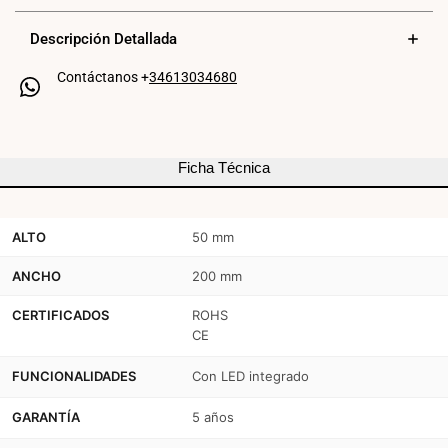
decorativo
decorativo
Descripción Detallada
-
-
Contáctanos +
34613034680
Blanco
Blanco
-
-
36W
36W
Ficha Técnica
-
-
4000K
4000K
ALTO
50 mm
-
-
ANCHO
200 mm
120cm
120cm
-
-
CERTIFICADOS
ROHS
CE
IP20
IP20
FUNCIONALIDADES
Con LED integrado
GARANTÍA
5 años