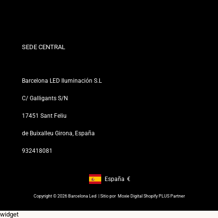
Condiciones de Descuento
Políticas de Cambios y Devoluciones
¿Quiénes somos?
Términos y Condiciones
Para Profesionales
Política de Privacidad
Nuestras Tiendas
SEDE CENTRAL
Barcelona LED Iluminación S.L
C/ Galligants S/N
17451 Sant Feliu
de Buixalleu Girona, España
932418081
España
€
Footer: España, €
Copyright © 2026 Barcelona Led | Sitio por
Moxie Digital Shopify PLUS Partner
widget