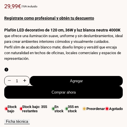
Precio
29,99€
PRECIO
POR
/
IVA incluido
POR
de
UNIDAD
venta
Regístrate como profesional y obtén tu descuento
Plafón LED decorativo de 120 cm, 36W y luz blanca neutra 4000K
que ofrece una iluminación suave, uniforme y sin deslumbramientos, ideal
para crear ambientes interiores cómodos y visualmente cuidados.
Perfil slim de acabado blanco mate; diseño limpio y versátil que encaja
con naturalidad en techos de oficinas, locales comerciales y espacios de
representación.
Agregar
Disminuir
Aumentar
Comprar ahora
cantidad
cantidad
para
para
Stock
Stock bajo:
355
En
355
en
Preordenar
Agotado
bajo
restantes
stock
stock
Plafón
Plafón
LED
LED
Ficha técnica