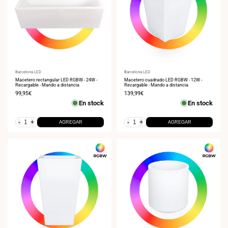
Proveedor:
Barcelona LED
Proveedor:
Barcelona LED
Macetero rectangular LED RGBW - 24W -
Macetero cuadrado LED RGBW - 12W -
Recargable - Mando a distancia
Recargable - Mando a distancia
Precio
99,95€
Precio
139,99€
de
de
En stock
En stock
venta
venta
-
+
-
+
AGREGAR
AGREGAR