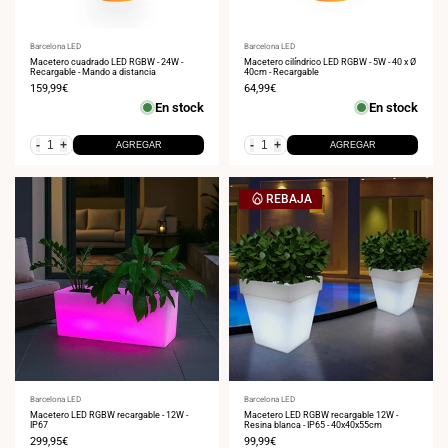
Proveedor:
Barcelona LED
Proveedor:
Barcelona LED
Macetero cuadrado LED RGBW - 24W -
Macetero cilíndrico LED RGBW - 5W - 40 x Ø
Recargable - Mando a distancia
40cm - Recargable
Precio
159,99€
Precio
64,99€
de
de
En stock
En stock
venta
venta
-
+
-
+
AGREGAR
AGREGAR
REBAJA
Proveedor:
Barcelona LED
Proveedor:
Barcelona LED
Macetero LED RGBW recargable - 12W -
Macetero LED RGBW recargable 12W -
IP67
Resina blanca - IP65 - 40x40x55cm
Precio
299,95€
Precio
99,99€