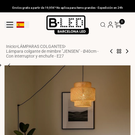
Ir
al
Envíos gratis a partir de 19,95€* No aplica para items grandes - Expedición en 24h
contenido
0
Geolocation Button: España
Inicio
LÁMPARAS COLGANTES
Lámpara colgante de mimbre "JENSEN" - Ø40cm -
Lámpara
Volver
Lám
colgante
a
de
Con interruptor y enchufe - E27
japonesa
LÁMPA
pie
de
PARA
de
bambú
SALÓN
Rat
"KAIZEN"
"LI
-
E27