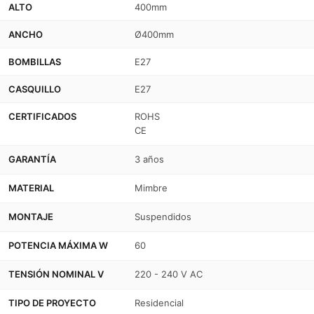
-
-
ALTO
400mm
Con
Con
ANCHO
Ø400mm
interruptor
interruptor
BOMBILLAS
E27
y
y
CASQUILLO
E27
enchufe
enchufe
CERTIFICADOS
ROHS
-
-
CE
E27
E27
GARANTÍA
3 años
MATERIAL
Mimbre
MONTAJE
Suspendidos
POTENCIA MÁXIMA W
60
TENSIÓN NOMINAL V
220 - 240 V AC
TIPO DE PROYECTO
Residencial