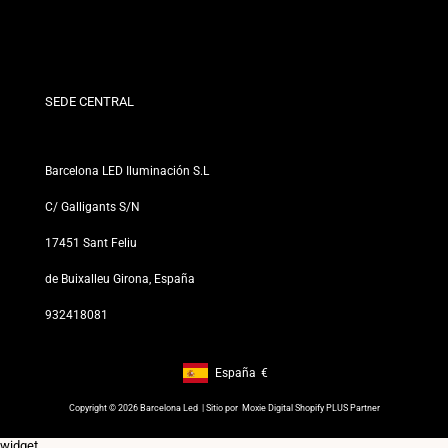
Condiciones de Descuento
Políticas de Cambios y Devoluciones
¿Quiénes somos?
Términos y Condiciones
Para Profesionales
Política de Privacidad
Nuestras Tiendas
SEDE CENTRAL
Barcelona LED Iluminación S.L
C/ Galligants S/N
17451 Sant Feliu
de Buixalleu Girona, España
932418081
España
€
Footer: España, €
Copyright © 2026 Barcelona Led | Sitio por
Moxie Digital Shopify PLUS Partner
widget