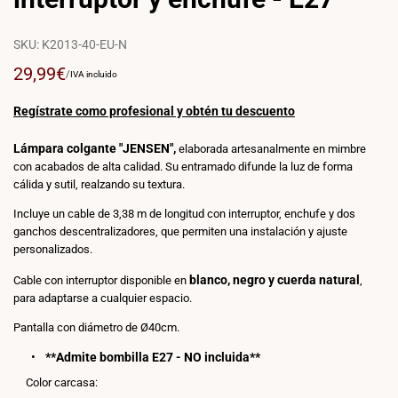
SKU:
K2013-40-EU-N
Precio
29,99€
PRECIO
POR
/
IVA incluido
POR
de
UNIDAD
venta
Regístrate como profesional y obtén tu descuento
Lámpara colgante "JENSEN",
elaborada artesanalmente en mimbre
con acabados de alta calidad. Su entramado difunde la luz de forma
cálida y sutil, realzando su textura.
Incluye un cable de 3,38 m de longitud con interruptor, enchufe y dos
ganchos descentralizadores, que permiten una instalación y ajuste
personalizados.
blanco, negro y cuerda natural
Cable con interruptor disponible en
,
para adaptarse a cualquier espacio.
Pantalla con diámetro de Ø40cm.
**Admite bombilla E27 - NO incluida**
Color carcasa: