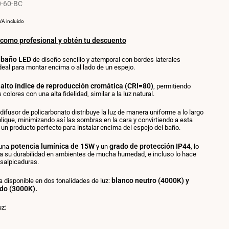
-60-BC
RECIO
POR
VA incluido
OR
NIDAD
 como profesional y obtén tu descuento
 baño LED
de diseño sencillo y atemporal con bordes laterales
eal para montar encima o al lado de un espejo.
alto índice de reproducción cromática (CRI=80)
, permitiendo
s colores con una alta fidelidad, similar a la luz natural.
ifusor de policarbonato distribuye la luz de manera uniforme a lo largo
plique, minimizando así las sombras en la cara y convirtiendo a esta
 un producto perfecto para instalar encima del espejo del baño.
potencia lumínica de 15W
grado de protección IP44
 una
y un
, lo
za su durabilidad en ambientes de mucha humedad, e incluso lo hace
 salpicaduras.
blanco neutro (4000K) y
 disponible en dos tonalidades de luz:
ido (3000K).
uz: