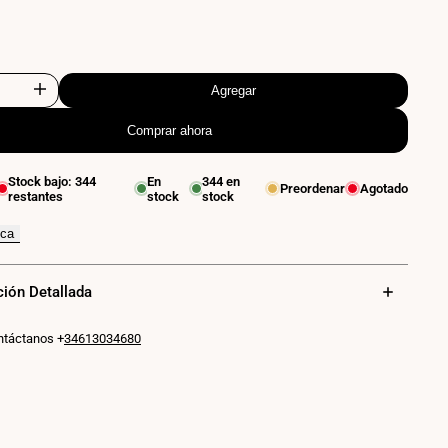
ante
co
ada
ro
K
Agregar
Aumentar
Comprar ahora
cantidad
para
Stock bajo:
344
En
344
en
Preordenar
Agotado
restantes
stock
stock
Aplique
espejo
ica
baño
ción Detallada
LED
-
ntáctanos +
34613034680
15W
-
60cm