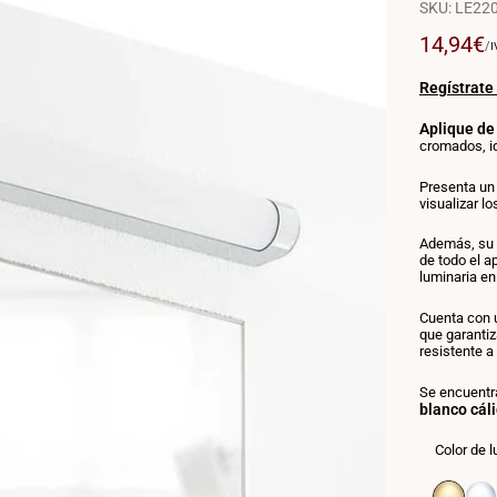
SKU:
LE220
Precio
14,94€
P
/
I
P
de
U
venta
Regístrate
Aplique de
cromados, id
Presenta un
visualizar lo
Además, su d
de todo el a
luminaria en
Cuenta con
que garanti
resistente a
Se encuentra
blanco cál
Color de l