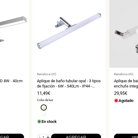
Proveedor:
Proveedor:
Barcelona LED
Barcelona LED
ED 8W - 40cm
Aplique de baño tubular opal - 3 tipos
Aplique de b
de fijación - 6W - 540Lm - IP44 -
enchufe inte
40cm
Precio
11,49€
Precio
29,95€
de
de
Color de luz
Agotado
venta
venta
Blanco
cálido
Blanco
3000K
neutro
En stock
4000K
-
+
EGAR
AGREGAR
VE