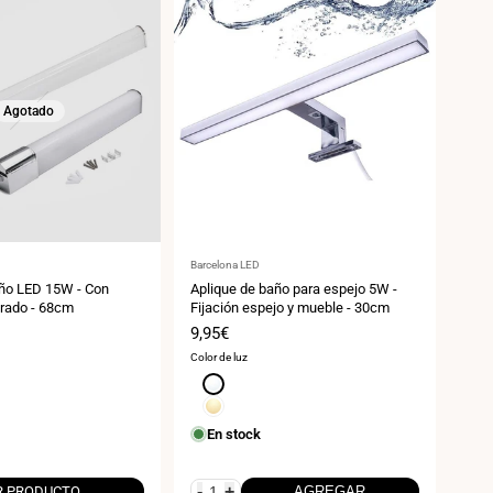
Agotado
Proveedor:
Prov
Barcelona LED
Barce
año LED 15W - Con
Aplique de baño para espejo 5W -
Apli
grado - 68cm
Fijación espejo y mueble - 30cm
5W |
Precio
9,95€
Pre
9,9
de
de
Color de luz
E
venta
ven
Blanco
neutro
Blanco
4000K
cálido
En stock
3000K
-
+
-
R PRODUCTO
AGREGAR