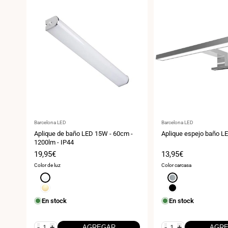
Proveedor:
Proveedor:
Barcelona LED
Barcelona LED
Aplique de baño LED 15W - 60cm -
Aplique espejo baño L
1200lm - IP44
Precio
19,95€
Precio
13,95€
de
de
Color de luz
Color carcasa
venta
venta
Blanco
Cromo
neutro
Blanco
Negro
4000K
cálido
En stock
En stock
3000K
-
+
-
+
AGREGAR
AGR