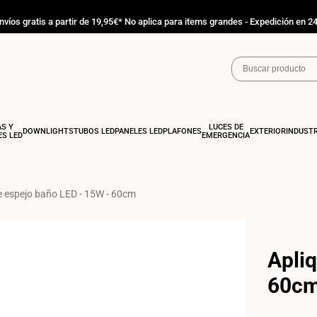
nvíos gratis a partir de 19,95€* No aplica para items grandes - Expedición en 2
AS Y
LUCES DE
DOWNLIGHTS
TUBOS LED
PANELES LED
PLAFONES
EXTERIOR
INDUSTR
S LED
EMERGENCIA
e espejo baño LED - 15W - 60cm
Apli
60c