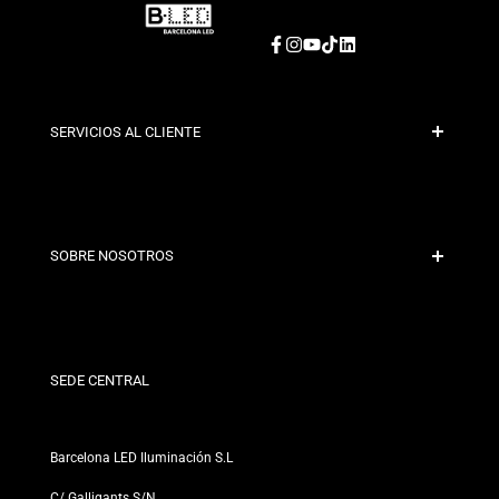
Facebook
Instagram
YouTube
TikTok
LinkedIn
SERVICIOS AL CLIENTE
Pago Seguro
Políticas de Envío
Contacto
SOBRE NOSOTROS
Condiciones de Descuento
Políticas de Cambios y Devoluciones
¿Quiénes somos?
Términos y Condiciones
Para Profesionales
Política de Privacidad
Nuestras Tiendas
SEDE CENTRAL
Barcelona LED Iluminación S.L
C/ Galligants S/N