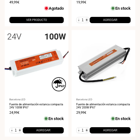
Precio
49,99€
Precio
19,99€
de
de
Agotado
En stock
venta
venta
-
+
VER PRODUCTO
AGREGAR
Proveedor:
Barcelona LED
Proveedor:
Barcelona LED
Fuente de alimentación estanca compacta
Fuente de alimentación estanca compacta
24V 100W IP67
24V 200W IP67
Precio
24,99€
Precio
29,99€
de
de
En stock
En stock
venta
venta
-
+
-
+
AGREGAR
AGREGAR