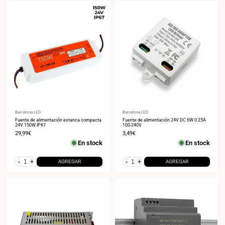
Proveedor:
Barcelona LED
Proveedor:
Barcelona LED
Fuente de alimentación estanca compacta
Fuente de alimentación 24V DC 6W 0.25A
24V 150W IP67
100-240V
Precio
29,99€
Precio
3,49€
de
de
En stock
En stock
venta
venta
-
+
-
+
AGREGAR
AGREGAR