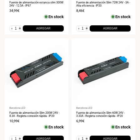
Fuente de alimentación estanca slim 300W
Fuente de alimentación Slim 72W 24V - 3A -
24V - 12.5A - IP67
Alta eficiencia - IP20
Precio
34,99€
Precio
8,46€
de
de
En stock
En stock
venta
venta
-
+
-
+
AGREGAR
AGREGAR
Proveedor:
Barcelona LED
Proveedor:
Barcelona LED
Fuente de alimentación Slim 200W 24V -
Fuente de alimentación Slim 60W 24V -
8.3A - Regleta conexión rápida - IP20
3.33A - Regleta conexión rápida - IP20
Precio
10,99€
Precio
6,99€
de
de
En stock
En stock
venta
venta
-
+
-
+
AGREGAR
AGREGAR