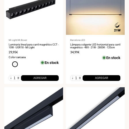
Proveedor:
Mi Light/Mi Boxer
Proveedor:
Barcelona LED
Luminaria lineal para carril magnético CCT -
Lámpara colgante LED horizontal para carril
10W - UGR18 - Mi Light
magnético - 48V - 21W - 2800K - 120cm
Precio
29,95€
Precio
34,99€
de
de
Color carcasa
En stock
venta
venta
En stock
Blanco
-
+
-
+
AGREGAR
AGREGAR