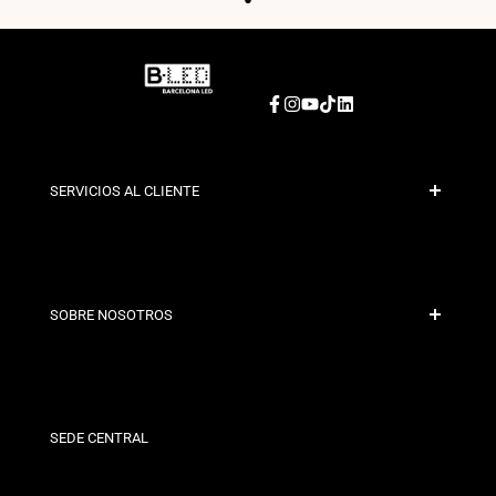
Facebook
Instagram
YouTube
TikTok
LinkedIn
SERVICIOS AL CLIENTE
Pago Seguro
Políticas de Envío
Contacto
SOBRE NOSOTROS
Condiciones de Descuento
Políticas de Cambios y Devoluciones
¿Quiénes somos?
Términos y Condiciones
Para Profesionales
Política de Privacidad
Nuestras Tiendas
SEDE CENTRAL