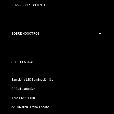
SERVICIOS AL CLIENTE
Pago Seguro
Políticas de Envío
Contacto
SOBRE NOSOTROS
Condiciones de Descuento
Políticas de Cambios y Devoluciones
¿Quiénes somos?
Términos y Condiciones
Para Profesionales
Política de Privacidad
Nuestras Tiendas
SEDE CENTRAL
Barcelona LED Iluminación S.L
C/ Galligants S/N
17451 Sant Feliu
de Buixalleu Girona, España