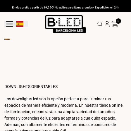
Ir
al
Envíos gratis a partir de 19,95€* No aplica para items grandes - Expedición en 24h
contenido
0
Geolocation Button: España
DOWNLIGHTS ORIENTABLES
Los downlights led son la opción perfecta para iluminar tus
espacios de manera eficiente y moderna. En nuestra tienda online
de iluminación, encontrarás una amplia variedad de tamaños,
formas y potencias de luz para adaptarse a cualquier espacio.
Además, son altamente eficientes en términos de consumo de
energía y tienen una larga vida útil.