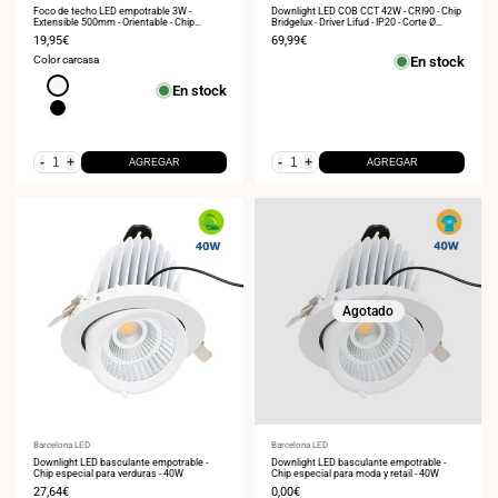
Foco de techo LED empotrable 3W -
Downlight LED COB CCT 42W - CRI90 - Chip
Extensible 500mm - Orientable - Chip
Bridgelux - Driver Lifud - IP20 - Corte Ø
OSRAM - 2700K
215mm
Precio
19,95€
Precio
69,99€
de
de
Color carcasa
En stock
venta
venta
Blanco
En stock
Negro
-
+
-
+
AGREGAR
AGREGAR
Agotado
Proveedor:
Barcelona LED
Proveedor:
Barcelona LED
Downlight LED basculante empotrable -
Downlight LED basculante empotrable -
Chip especial para verduras - 40W
Chip especial para moda y retail - 40W
Precio
27,64€
Precio
0,00€