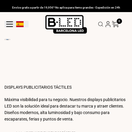
Ir
al
Envíos gratis a partir de 19,95€* No aplica para items grandes - Expedición en 24h
contenido
0
Geolocation Button: España
DISPLAYS PUBLICITARIOS TÁCTILES
Máxima visibilidad para tu negocio. Nuestros displays publicitarios
LED son la solución ideal para destacar tu marca y atraer clientes.
Diseños modernos, alta luminosidad y bajo consumo para
escaparates, ferias y puntos de venta.