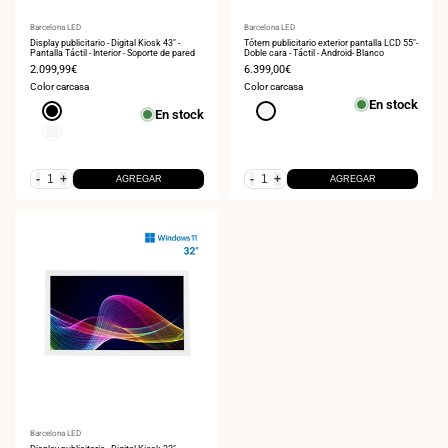
Proveedor:
Barcelona LED
Proveedor:
Barcelona LED
Display publicitario - Digital Kiosk 43" -
Tótem publicitario exterior pantalla LCD 55"-
Pantalla Táctil - Interior - Soporte de pared
Doble cara - Táctil - Android- Blanco
Precio
2.099,99€
Precio
6.399,00€
de
de
Color carcasa
Color carcasa
venta
venta
En stock
Negro
Blanco
En stock
Blanco
-
+
-
+
AGREGAR
AGREGAR
Proveedor:
Barcelona LED