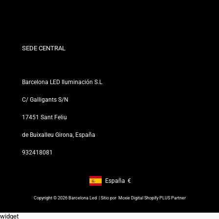
Condiciones de Descuento
Políticas de Cambios y Devoluciones
¿Quiénes somos?
Términos y Condiciones
Para Profesionales
Política de Privacidad
Nuestras Tiendas
SEDE CENTRAL
Barcelona LED Iluminación S.L
C/ Galligants S/N
17451 Sant Feliu
de Buixalleu Girona, España
932418081
España
€
Footer: España, €
Copyright © 2026 Barcelona Led | Sitio por
Moxie Digital Shopify PLUS Partner
widget