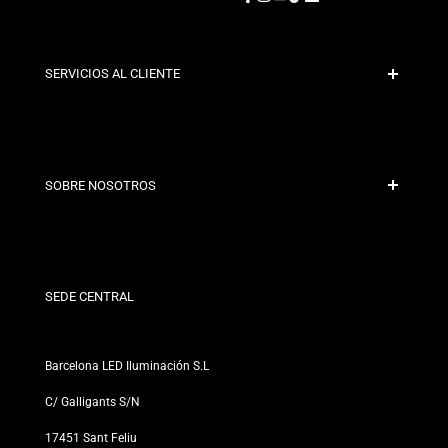
Facebook
Instagram
YouTube
TikTok
LinkedIn
SERVICIOS AL CLIENTE
Pago Seguro
Políticas de Envío
Contacto
SOBRE NOSOTROS
Condiciones de Descuento
Políticas de Cambios y Devoluciones
¿Quiénes somos?
Términos y Condiciones
Para Profesionales
Política de Privacidad
Nuestras Tiendas
SEDE CENTRAL
Barcelona LED Iluminación S.L
C/ Galligants S/N
17451 Sant Feliu