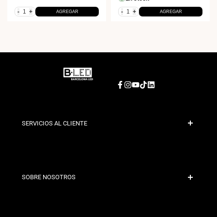
-
+
-
+
AGREGAR
AGREGAR
Facebook
Instagram
YouTube
TikTok
LinkedIn
SERVICIOS AL CLIENTE
Pago Seguro
Políticas de Envío
Contacto
SOBRE NOSOTROS
Condiciones de Descuento
Políticas de Cambios y Devoluciones
¿Quiénes somos?
Términos y Condiciones