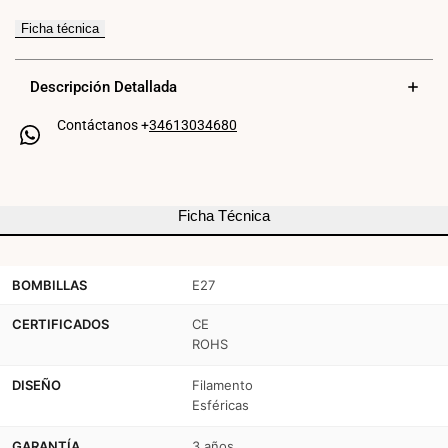
LED
LED
Ficha técnica
filamento
filamento
Descripción Detallada
esférica
esférica
Contáctanos +
34613034680
E27
E27
G45
G45
-
-
Ficha Técnica
5W
5W
BOMBILLAS
E27
CERTIFICADOS
CE
ROHS
DISEÑO
Filamento
Esféricas
GARANTÍA
3 años