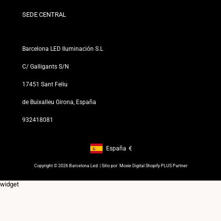
Para Profesionales
Política de Privacidad
Nuestras Tiendas
SEDE CENTRAL
Barcelona LED Iluminación S.L
C/ Galligants S/N
17451 Sant Feliu
de Buixalleu Girona, España
932418081
España
€
Footer: España, €
Copyright © 2026 Barcelona Led | Sitio por
Moxie Digital Shopify PLUS Partner
widget