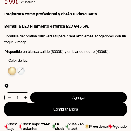
Precio
0,99€
PRECIO
POR
/
IVA incluido
POR
de
UNIDAD
venta
Regístrate como profesional y obtén tu descuento
Bombilla LED Filamento esférica E27 G45 5W.
Bombilla decorativa muy versátil para crear ambientes acogedores con un
toque vintage.
Disponible en blanco cálido (3000K) y en blanco neutro (4000K).
Color de luz:
Variante
Blanco
Variante
Blanco
agotada
cálido
agotada
neutro
3000K
4000K
Agregar
Disminuir
Aumentar
Comprar ahora
cantidad
cantidad
para
para
Stock
Stock bajo:
23445
En
23445
en
Preordenar
Agotado
bajo
restantes
stock
stock
Bombilla
Bombilla