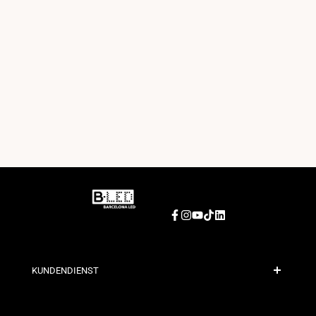
Facebook
Instagram
YouTube
TikTok
LinkedIn
KUNDENDIENST
Sichere Zahlung