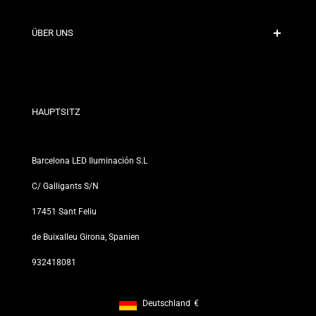
Versandrichtlinien
Kontakt
ÜBER UNS
Rabattbedingungen
Rückgabe- und Umtauschrichtlinien
Wer sind wir?
Allgemeine Geschäftsbedingungen
Für Fachleute
Datenschutzerklärung
Unsere Geschäfte
HAUPTSITZ
Barcelona LED Iluminación S.L
C/ Galligants S/N
17451 Sant Feliu
de Buixalleu Girona, Spanien
932418081
Deutschland
€
Footer: Deutschland, €