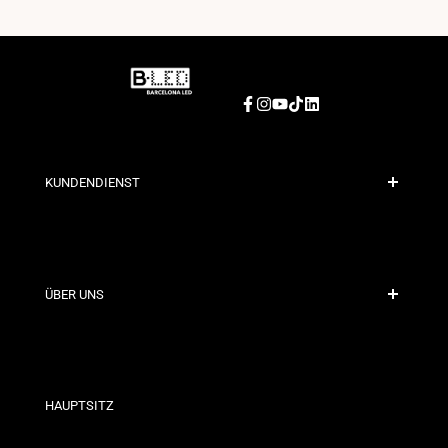
Facebook
Instagram
YouTube
TikTok
LinkedIn
KUNDENDIENST
Sichere Zahlung
Versandrichtlinien
Kontakt
ÜBER UNS
Rabattbedingungen
Rückgabe- und Umtauschrichtlinien
Wer sind wir?
Allgemeine Geschäftsbedingungen
Für Fachleute
Datenschutzerklärung
Unsere Geschäfte
HAUPTSITZ