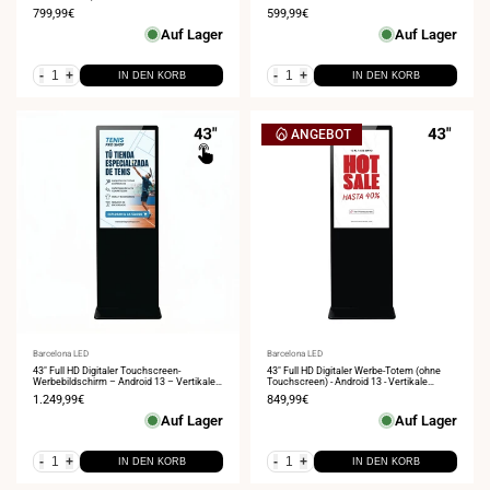
Innenwerbung
Innenwerbung
Verkaufspreis
799,99€
Verkaufspreis
599,99€
Auf Lager
Auf Lager
-
+
-
+
IN DEN KORB
IN DEN KORB
ANGEBOT
Anbieter:
Barcelona LED
Anbieter:
Barcelona LED
43" Full HD Digitaler Touchscreen-
43" Full HD Digitaler Werbe-Totem (ohne
Werbebildschirm – Android 13 – Vertikale
Touchscreen) - Android 13 - Vertikale
Innenwerbung
Innenwerbung
Verkaufspreis
1.249,99€
Verkaufspreis
849,99€
Auf Lager
Auf Lager
-
+
-
+
IN DEN KORB
IN DEN KORB