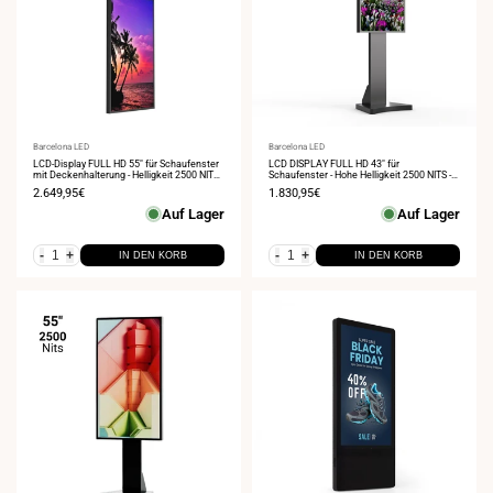
Anbieter:
Barcelona LED
Anbieter:
Barcelona LED
LCD-Display FULL HD 55" für Schaufenster
LCD DISPLAY FULL HD 43" für
mit Deckenhalterung - Helligkeit 2500 NITS -
Schaufenster - Hohe Helligkeit 2500 NITS -
Android
Android
Verkaufspreis
2.649,95€
Verkaufspreis
1.830,95€
Auf Lager
Auf Lager
-
+
-
+
IN DEN KORB
IN DEN KORB