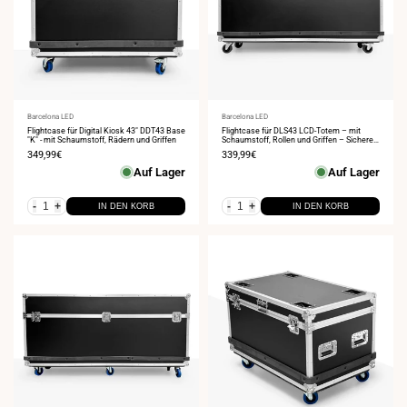
Anbieter:
Barcelona LED
Anbieter:
Barcelona LED
Flightcase für Digital Kiosk 43" DDT43 Base
Flightcase für DLS43 LCD-Totem – mit
"K" - mit Schaumstoff, Rädern und Griffen
Schaumstoff, Rollen und Griffen – Sicherer
Transport auf Messen und Events
Verkaufspreis
349,99€
Verkaufspreis
339,99€
Auf Lager
Auf Lager
-
+
-
+
IN DEN KORB
IN DEN KORB