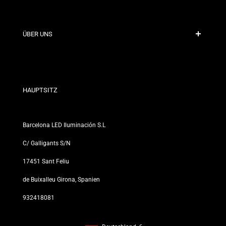
Sichere Zahlung
Versandrichtlinien
Kontakt
ÜBER UNS
Rabattbedingungen
Rückgabe- und Umtauschrichtlinien
Wer sind wir?
Allgemeine Geschäftsbedingungen
Für Fachleute
Datenschutzerklärung
Unsere Geschäfte
HAUPTSITZ
Barcelona LED Iluminación S.L
C/ Galligants S/N
17451 Sant Feliu
de Buixalleu Girona, Spanien
932418081