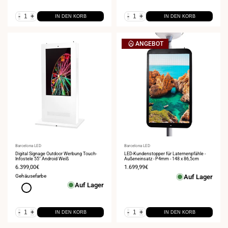
-
+
-
+
IN DEN KORB
IN DEN KORB
ANGEBOT
Anbieter:
Barcelona LED
Anbieter:
Barcelona LED
Digital Signage Outdoor Werbung Touch-
LED-Kundenstopper für Laternenpfähle -
Infostele 55" Android Weiß
Außeneinsatz - P4mm - 148 x 86,5cm
Verkaufspreis
6.399,00€
Verkaufspreis
1.699,99€
Gehäusefarbe
Auf Lager
Auf Lager
Weiß
-
+
-
+
IN DEN KORB
IN DEN KORB