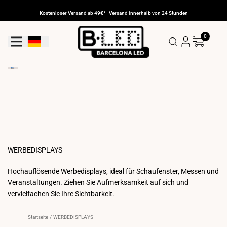
Zum
Inhalt
Kostenloser Versand ab 49€* - Versand innerhalb von 24 Stunden
gehen
0
Geolokalisierungs-Schaltfläche: Deutschland
WERBEDISPLAYS
Hochauflösende Werbedisplays, ideal für Schaufenster, Messen und
Veranstaltungen. Ziehen Sie Aufmerksamkeit auf sich und
vervielfachen Sie Ihre Sichtbarkeit.
Startseite
/
WERBEDISPLAYS