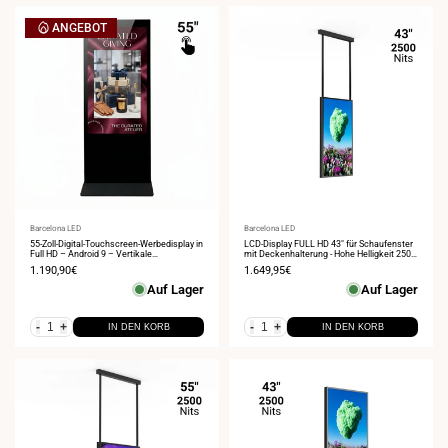
ANGEBOT
Anbieter:
Barcelona LED
Anbieter:
Barcelona LED
55-Zoll-Digital-Touchscreen-Werbedisplay in
LCD-Display FULL HD 43" für Schaufenster
Full HD – Android 9 – Vertikale
mit Deckenhalterung - Hohe Helligkeit 2500
Innenwerbung
NITS - Android
Verkaufspreis
1.190,90€
Verkaufspreis
1.649,95€
Auf Lager
Auf Lager
-
+
-
+
IN DEN KORB
IN DEN KORB