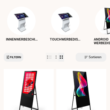
INNENWERBESCHILDER
TOUCHWERBEDISPLAYS
ANDROID
WERBEDI
Sortieren
FILTERN