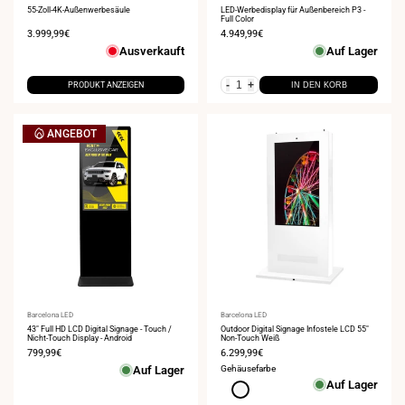
55-Zoll-4K-Außenwerbesäule
LED-Werbedisplay für Außenbereich P3 -
Full Color
Verkaufspreis
3.999,99€
Verkaufspreis
4.949,99€
Ausverkauft
Auf Lager
-
+
PRODUKT ANZEIGEN
IN DEN KORB
ANGEBOT
Anbieter:
Barcelona LED
Anbieter:
Barcelona LED
43" Full HD LCD Digital Signage - Touch /
Outdoor Digital Signage Infostele LCD 55"
Nicht-Touch Display - Android
Non-Touch Weiß
Verkaufspreis
799,99€
Verkaufspreis
6.299,99€
Auf Lager
Gehäusefarbe
Auf Lager
Weiß