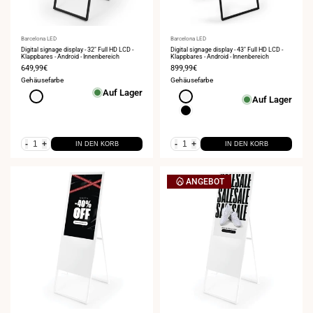
Anbieter:
Barcelona LED
Anbieter:
Barcelona LED
Digital signage display - 32" Full HD LCD -
Digital signage display - 43" Full HD LCD -
Klappbares - Android - Innenbereich
Klappbares - Android - Innenbereich
Verkaufspreis
649,99€
Verkaufspreis
899,99€
Gehäusefarbe
Gehäusefarbe
Auf Lager
Weiß
Weiß
Auf Lager
Schwarz
-
+
-
+
IN DEN KORB
IN DEN KORB
ANGEBOT