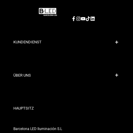
Facebook
Instagram
YouTube
TikTok
LinkedIn
KUNDENDIENST
Sichere Zahlung
Versandrichtlinien
Kontakt
ÜBER UNS
Rabattbedingungen
Rückgabe- und Umtauschrichtlinien
Wer sind wir?
Allgemeine Geschäftsbedingungen
Für Fachleute
Datenschutzerklärung
Unsere Geschäfte
HAUPTSITZ
Barcelona LED Iluminación S.L