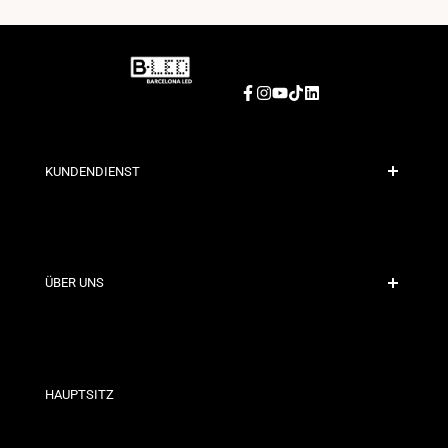
Facebook
Instagram
YouTube
TikTok
LinkedIn
KUNDENDIENST
Sichere Zahlung
Versandrichtlinien
Kontakt
ÜBER UNS
Rabattbedingungen
Rückgabe- und Umtauschrichtlinien
Wer sind wir?
Allgemeine Geschäftsbedingungen
Für Fachleute
Datenschutzerklärung
Unsere Geschäfte
HAUPTSITZ