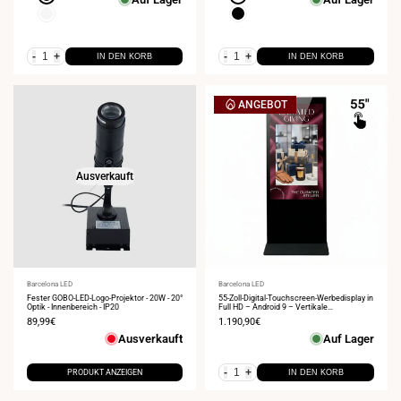
Weiß
Schwarz
-
+
-
+
IN DEN KORB
IN DEN KORB
ANGEBOT
Ausverkauft
Anbieter:
Barcelona LED
Anbieter:
Barcelona LED
Fester GOBO-LED-Logo-Projektor - 20W - 20°
55-Zoll-Digital-Touchscreen-Werbedisplay in
Optik - Innenbereich - IP20
Full HD – Android 9 – Vertikale
Innenwerbung
Verkaufspreis
89,99€
Verkaufspreis
1.190,90€
Ausverkauft
Auf Lager
-
+
PRODUKT ANZEIGEN
IN DEN KORB