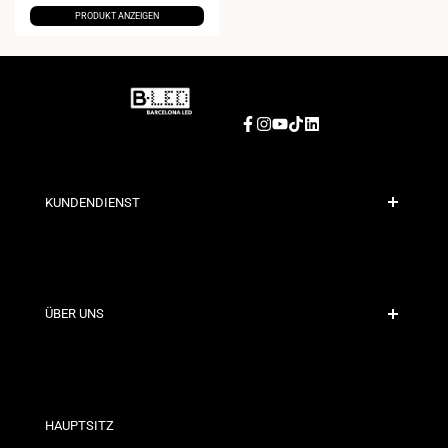
PRODUKT ANZEIGEN
Facebook
Instagram
YouTube
TikTok
LinkedIn
KUNDENDIENST
Sichere Zahlung
Versandrichtlinien
Kontakt
ÜBER UNS
Rabattbedingungen
Rückgabe- und Umtauschrichtlinien
Wer sind wir?
Allgemeine Geschäftsbedingungen
Für Fachleute
Datenschutzerklärung
Unsere Geschäfte
HAUPTSITZ