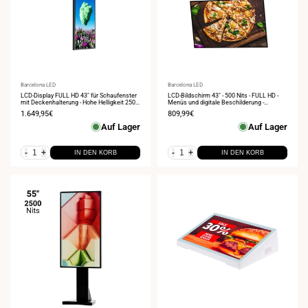
Anbieter:
Barcelona LED
Anbieter:
Barcelona LED
LCD-Display FULL HD 43" für Schaufenster
LCD-Bildschirm 43" - 500 Nits - FULL HD -
mit Deckenhalterung - Hohe Helligkeit 2500
Menüs und digitale Beschilderung -
NITS - Android
Deckenmontage
Verkaufspreis
1.649,95€
Verkaufspreis
809,99€
Auf Lager
Auf Lager
-
+
-
+
IN DEN KORB
IN DEN KORB