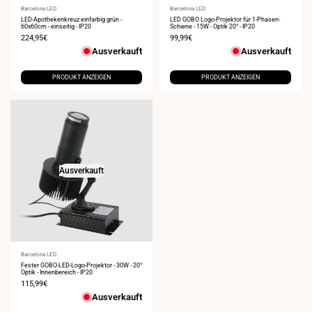
Anbieter:
Barcelona LED
Anbieter:
Barcelona LED
LED-Apothekenkreuz einfarbig grün -
LED GOBO Logo-Projektor für 1-Phasen-
60x60cm - einseitig - IP20
Schiene - 15W - Optik 20° - IP20
Verkaufspreis
224,95€
Verkaufspreis
99,99€
Ausverkauft
Ausverkauft
PRODUKT ANZEIGEN
PRODUKT ANZEIGEN
Ausverkauft
Anbieter:
Barcelona LED
Fester GOBO-LED-Logo-Projektor - 30W - 20°
Optik - Innenbereich - IP20
Verkaufspreis
115,99€
Ausverkauft