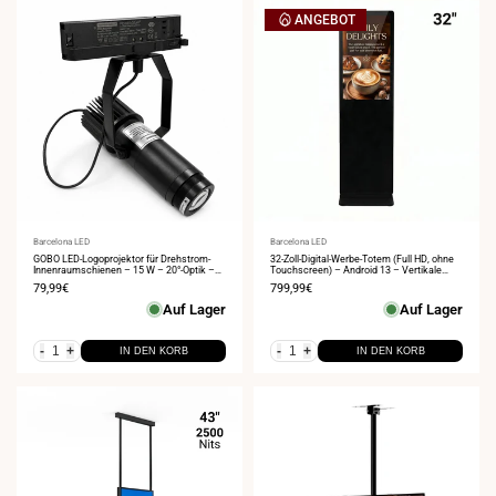
ANGEBOT
Anbieter:
Barcelona LED
Anbieter:
Barcelona LED
GOBO LED-Logoprojektor für Drehstrom-
32-Zoll-Digital-Werbe-Totem (Full HD, ohne
Innenraumschienen – 15 W – 20°-Optik –
Touchscreen) – Android 13 – Vertikale
IP20
Innenwerbung
Verkaufspreis
79,99€
Verkaufspreis
799,99€
Auf Lager
Auf Lager
-
+
-
+
IN DEN KORB
IN DEN KORB