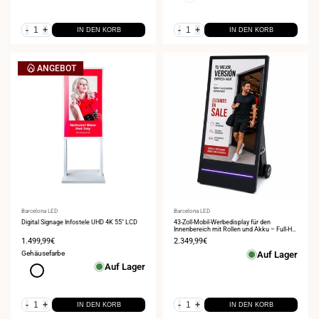
-
+
-
+
IN DEN KORB
IN DEN KORB
ANGEBOT
Anbieter:
Barcelona LED
Anbieter:
Barcelona LED
Digital Signage Infostele UHD 4K 55" LCD
43-Zoll-Mobil-Werbedisplay für den
Innenbereich mit Rollen und Akku – Full-HD-
LCD
Verkaufspreis
1.499,99€
Verkaufspreis
2.349,99€
Gehäusefarbe
Auf Lager
Auf Lager
Weiß
-
+
-
+
IN DEN KORB
IN DEN KORB