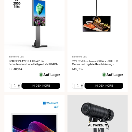
Anbieter:
Barcelona LED
Anbieter:
Barcelona LED
LCD DISPLAY FULL HD 43" für
32" LCD-Bildschirm - 500 Nits - FULL HD –
Schaufenster - Hohe Helligkeit 2500 NITS -
Menüs und Digitale Beschilderung -
Android
Deckenhalterung
Verkaufspreis
1.830,95€
Verkaufspreis
649,95€
Auf Lager
Auf Lager
-
+
-
+
IN DEN KORB
IN DEN KORB
Ausverkauft