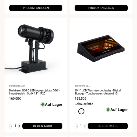
PRODUKT ANZEIGEN
PRODUKT ANZEIGEN
Anbieter:
Barcelona LED
Anbieter:
Barcelona LED
Drehbarer GOBO LED logo projektor 50W -
10,1'' LCD Tisch-Werbedisplay - Digital
Innenbereich - Optik 18° - IP20
Signage - Touchscreen - Android 10
Verkaufspreis
160,00€
Verkaufspreis
185,50€
Auf Lager
Gehäusefarbe
Auf Lager
Weiß
-
+
-
+
IN DEN KORB
IN DEN KORB