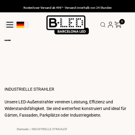
Zum
Inhalt
Kostenloser Versand ab 49€* - Versand innerhalb von 24 Stunden
gehen
0
Geolokalisierungs-Schaltfläche: Deutschland
INDUSTRIELLE STRAHLER
Unsere LED-Außenstrahler vereinen Leistung, Effizienz und
Widerstandsfähigkeit. Sie sind wetterfest konstruiert und ideal für
Gärten, Fassaden, Parkplätze oder Industriegebiete.
Startseite
/
INDUSTRIELLE STRAHLER