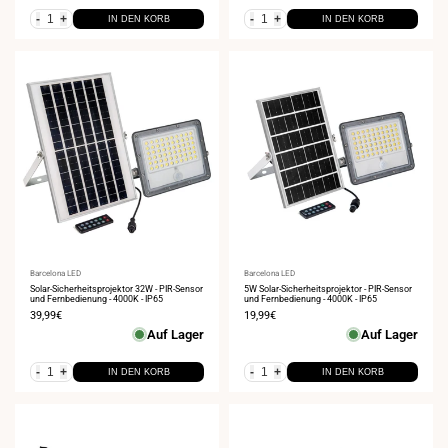
-
+
-
+
IN DEN KORB
IN DEN KORB
Anbieter:
Barcelona LED
Anbieter:
Barcelona LED
Solar-Sicherheitsprojektor 32W - PIR-Sensor
5W Solar-Sicherheitsprojektor - PIR-Sensor
und Fernbedienung - 4000K - IP65
und Fernbedienung - 4000K - IP65
Verkaufspreis
39,99€
Verkaufspreis
19,99€
Auf Lager
Auf Lager
-
+
-
+
IN DEN KORB
IN DEN KORB