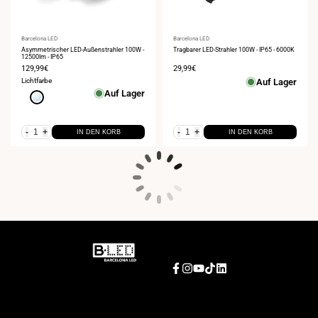
Anbieter:
Barcelona LED
Anbieter:
Barcelona LED
Asymmetrischer LED-Außenstrahler 100W -
Tragbarer LED-Strahler 100W - IP65 - 6000K
12500lm - IP65
Verkaufspreis
129,99€
Verkaufspreis
29,99€
Lichtfarbe
Auf Lager
Auf Lager
Kaltweiß
6000K
-
+
-
+
IN DEN KORB
IN DEN KORB
Facebook
Instagram
YouTube
TikTok
LinkedIn