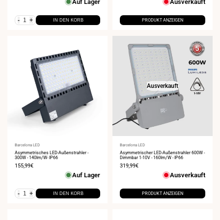
Auf Lager
Ausverkauft
-
+
IN DEN KORB
PRODUKT ANZEIGEN
Ausverkauft
Anbieter:
Barcelona LED
Anbieter:
Barcelona LED
Asymmetrisches LED-Außenstrahler -
Asymmetrischer LED-Außenstrahler 600W -
300W - 140lm/W- IP66
Dimmbar 1-10V - 160lm/W - IP66
Verkaufspreis
155,99€
Verkaufspreis
319,99€
Auf Lager
Ausverkauft
-
+
IN DEN KORB
PRODUKT ANZEIGEN