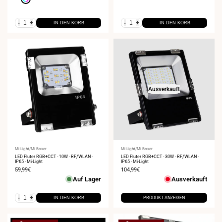
-
+
-
+
IN DEN KORB
IN DEN KORB
Ausverkauft
Anbieter:
Mi Light/Mi Boxer
Anbieter:
Mi Light/Mi Boxer
LED Fluter RGB+CCT - 10W - RF/WLAN -
LED Fluter RGB+CCT - 30W - RF/WLAN -
IP65 - Mi-Light
IP65 - Mi-Light
Verkaufspreis
59,99€
Verkaufspreis
104,99€
Auf Lager
Ausverkauft
-
+
IN DEN KORB
PRODUKT ANZEIGEN