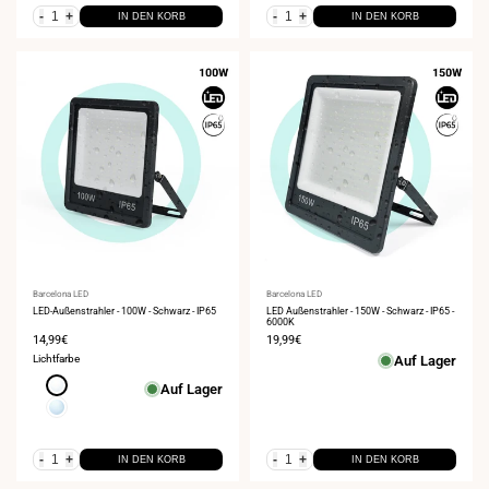
-
+
-
+
IN DEN KORB
IN DEN KORB
Anbieter:
Barcelona LED
Anbieter:
Barcelona LED
LED-Außenstrahler - 100W - Schwarz - IP65
LED Außenstrahler - 150W - Schwarz - IP65 -
6000K
Verkaufspreis
14,99€
Verkaufspreis
19,99€
Lichtfarbe
Auf Lager
Neutralweiß
Auf Lager
4000K
Kaltweiß
6000K
-
+
-
+
IN DEN KORB
IN DEN KORB