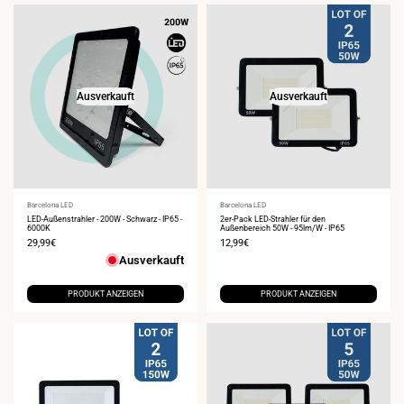
Ausverkauft
Ausverkauft
Anbieter:
Barcelona LED
Anbieter:
Barcelona LED
LED-Außenstrahler - 200W - Schwarz - IP65 -
2er-Pack LED-Strahler für den
6000K
Außenbereich 50W - 95lm/W - IP65
Verkaufspreis
29,99€
Verkaufspreis
12,99€
Ausverkauft
PRODUKT ANZEIGEN
PRODUKT ANZEIGEN