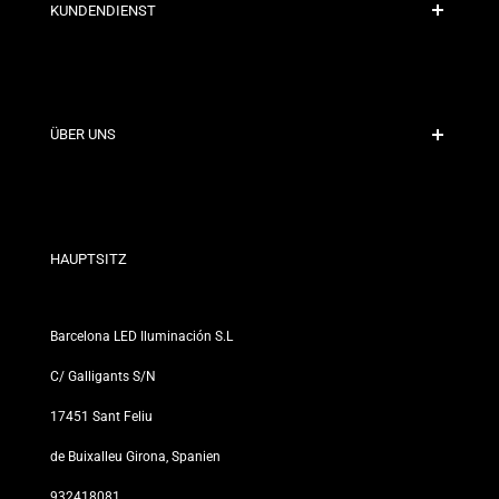
KUNDENDIENST
Sichere Zahlung
Versandrichtlinien
Kontakt
ÜBER UNS
Rabattbedingungen
Rückgabe- und Umtauschrichtlinien
Wer sind wir?
Allgemeine Geschäftsbedingungen
Für Fachleute
Datenschutzerklärung
Unsere Geschäfte
HAUPTSITZ
Barcelona LED Iluminación S.L
C/ Galligants S/N
17451 Sant Feliu
de Buixalleu Girona, Spanien
932418081