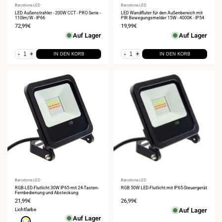
Anbieter:
Barcelona LED
Anbieter:
Barcelona LED
LED Außenstrahler - 200W CCT - PRO Serie -
LED Wandfluter für den Außenbereich mit
110lm/W - IP66
PIR Bewegungsmelder 15W - 4000K - IP54
Verkaufspreis
72,99€
Verkaufspreis
19,99€
Auf Lager
Auf Lager
-
+
-
+
IN DEN KORB
IN DEN KORB
Anbieter:
Barcelona LED
Anbieter:
Barcelona LED
RGB-LED-Flutlicht 30W IP65 mit 24-Tasten-
RGB 50W LED-Flutlicht mit IP65-Steuergerät
Fernbedienung und Absteckung
Verkaufspreis
21,99€
Verkaufspreis
26,99€
Lichtfarbe
Auf Lager
Auf Lager
Rgb