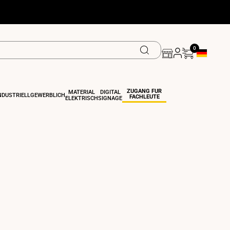
0
Geolokalisi
ZUGANG FÜR
MATERIAL
DIGITAL
NDUSTRIELL
GEWERBLICH
FACHLEUTE
ELEKTRISCH
SIGNAGE