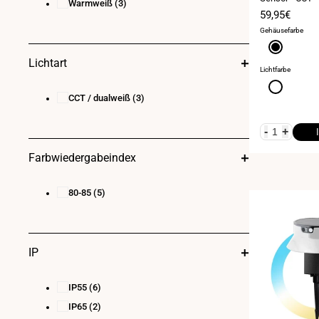
Warmweiß
(3)
Verkaufspre
59,95€
Gehäusefarbe
Schwarz
Lichtart
Lichtfarbe
ICE
CCT / dualweiß
(3)
-
+
Farbwiedergabeindex
80-85
(5)
IP
IP55
(6)
IP65
(2)