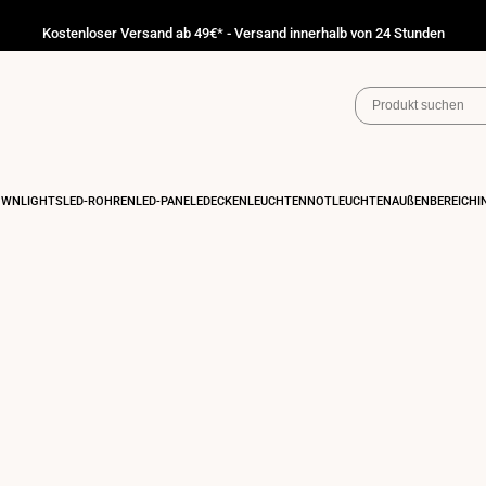
Kostenloser Versand ab 49€* - Versand innerhalb von 24 Stunden
OWNLIGHTS
LED-RÖHREN
LED-PANELE
DECKENLEUCHTEN
NOTLEUCHTEN
AUßENBEREICH
I