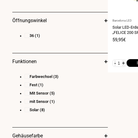
Öffnungswinkel
Anbieter:
Barcelona LED
Solar LED-Erd
„FELICE 200 S
36
(1)
Melder - 3 Bet
Verkaufspre
59,95€
Funktionen
-
+
Farbwechsel
(3)
Fest
(1)
Mit Sensor
(5)
mit Sensor
(1)
Solar
(8)
Gehäusefarbe