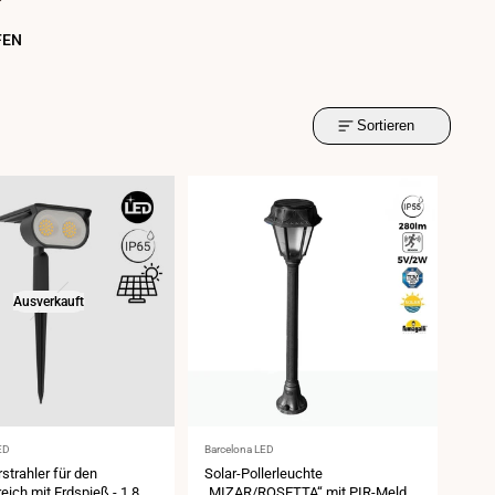
FEN
Sortieren
Ausverkauft
Anbieter:
ED
Barcelona LED
strahler für den
Solar-Pollerleuchte
ich mit Erdspieß - 1,8W
„MIZAR/ROSETTA“ mit PIR-Melder