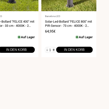
Anbieter:
ED
Barcelona LED
-Bollard "FELICE 400" mit
Solar-Led-Bollard "FELICE 800" mit
r - 33 cm - 4000K - 2
PIR-Sensor - 73 cm - 4000K - 2
modi
Betriebsmodi
spreis
Verkaufspreis
64,95€
Auf Lager
Auf Lager
-
+
IN DEN KORB
IN DEN KORB