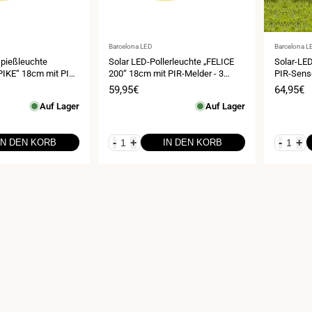
Anbieter:
Anbieter:
Barcelona LED
Barcelona L
spießleuchte
Solar LED-Pollerleuchte „FELICE
Solar-LED
PIKE“ 18cm mit PIR-
200“ 18cm mit PIR-Melder - 3
PIR-Senso
riebsmodi - CCT
Betriebsmodi - CCT
Betriebs
is
Verkaufspreis
59,95€
Verkauf
64,95€
Auf Lager
Auf Lager
-
+
-
+
IN DEN KORB
IN DEN KORB