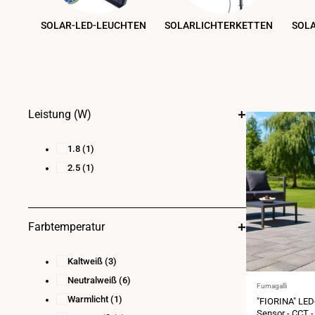
SOLAR-LED-LEUCHTEN
SOLARLICHTERKETTEN
SOLA
Leistung (W)
1.8
(1)
2.5
(1)
Farbtemperatur
Kaltweiß
(3)
Neutralweiß
(6)
Anbieter:
Fumagalli
Warmlicht
(1)
"FIORINA" LED-
Sensor - CCT 