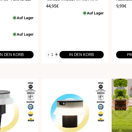
Sensor - 4000K - 2 Betriebsmodi
- IP65
is
Verkaufspreis
44,95€
Verkauf
9,99€
Auf Lager
Auf Lager
Auf Lager
-
+
IN DEN KORB
IN DEN KORB
PR