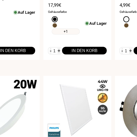
eis
Verkaufspreis
17,99€
Verkauf
4,99€
Auf Lager
Gehäusefarbe
Gehäusefarb
Schwarz
Weiß
Auf Lager
Messing
Messin
+1
-
+
-
+
IN DEN KORB
IN DEN KORB