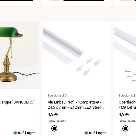
Anbieter:
Anbieter:
Barcelona LED
Barcelona L
chlampe "BANQUERO"
Alu Einbau Profil - Komplettset -
Oberfläch
24,5 x 7mm - ≤12mm LED Streifen
- Mit Diff
- 2 Meter
15,8x15,8
eis
Verkaufspreis
4,99€
Verkauf
4,99€
mm - 2 Me
Gehäusefarbe
Gehäusefarb
Schwarz
Schwar
Auf Lager
Auf Lager
Weiß
Weiß