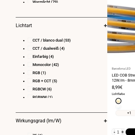
Warmlicht
(79)
20
(7)
Warmweiß
(21)
22
(1)
23
(3)
Lichtart
24
(5)
28
(1)
CCT / blanco dual
(53)
30
(6)
CCT / dualweiß
(4)
32
(1)
Einfarbig
(4)
36
(6)
Monocolor
(42)
Anbieter:
Barcelona LED
40
(3)
RGB
(1)
LED COB Stre
44
(1)
12W/m - 8mm -
RGB + CCT
(5)
Metern - alle
45
(2)
Verkaufspr
8,99€
RGBCW
(6)
46
(1)
Lichtfarbe
RGBWW
(1)
Warmweiß
48
(3)
2700K
Neutralwei
50
(5)
4000K
+1
100
(7)
Wirkungsgrad (lm/W)
150
(4)
-
+
200
(4)