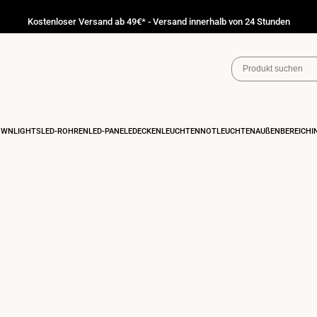
Kostenloser Versand ab 49€* - Versand innerhalb von 24 Stunden
OWNLIGHTS
LED-RÖHREN
LED-PANELE
DECKENLEUCHTEN
NOTLEUCHTEN
AUßENBEREICH
I