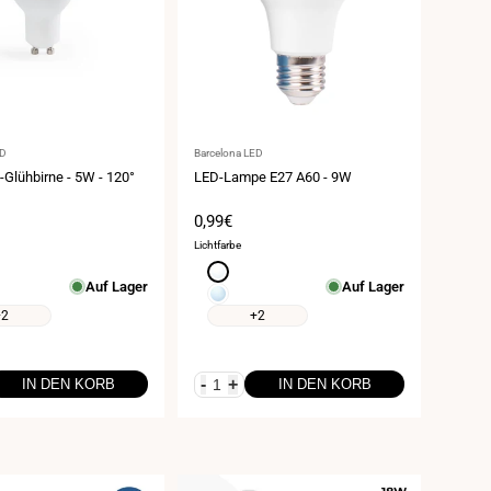
Anbieter:
ED
Barcelona LED
Glühbirne - 5W - 120°
LED-Lampe E27 A60 - 9W
spreis
Verkaufspreis
0,99€
Lichtfarbe
eiß
Neutralweiß
Auf Lager
Auf Lager
4000K
weiß
Kaltweiß
6000K
+2
+2
-
+
IN DEN KORB
IN DEN KORB