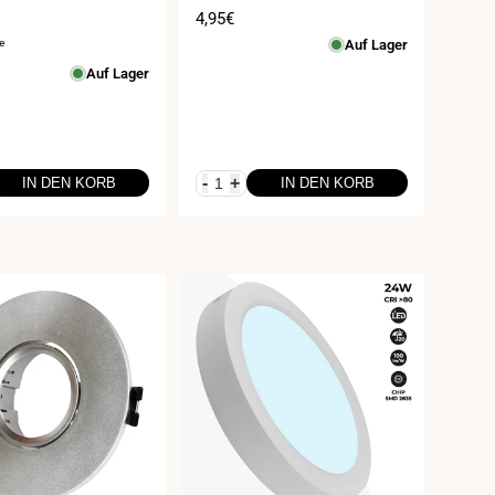
1 x GU10
spreis
Verkaufspreis
4,95€
e
Auf Lager
Auf Lager
g
-
+
IN DEN KORB
IN DEN KORB