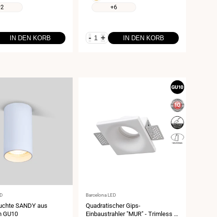
2400K
+2
+6
-
+
IN DEN KORB
IN DEN KORB
Anbieter:
ED
Barcelona LED
uchte SANDY aus
Quadratischer Gips-
m GU10
Einbaustrahler "MUR" - Trimless -