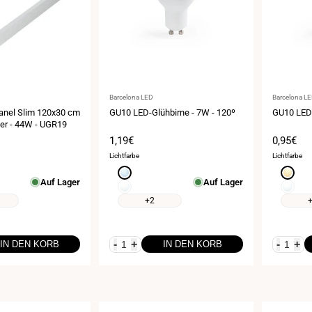
Anbieter:
Anbieter:
Barcelona LED
Barcelona L
nel Slim 120x30 cm
GU10 LED-Glühbirne - 7W - 120º
GU10 LED-
iber - 44W - UGR19
eis
Verkaufspreis
1,19€
Verkauf
0,95€
Lichtfarbe
Lichtfarbe
Kaltweiß
Warmw
Auf Lager
Auf Lager
6000K
3000K
ß
Neutralweiß
Neutral
4000K
4000K
+2
-
+
-
+
IN DEN KORB
IN DEN KORB