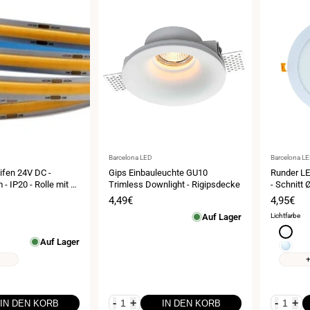
Anbieter:
Anbieter:
Barcelona LED
Barcelona L
ifen 24V DC -
Gips Einbauleuchte GU10
Runder LE
 IP20 - Rolle mit 5
Trimless Downlight - Rigipsdecke
- Schnitt
 4,5 cm schneidbar
Garantie
eis
Verkaufspreis
4,49€
Verkauf
4,95€
Auf Lager
Lichtfarbe
Neutral
Auf Lager
4000K
ß
Kaltwei
6000K
-
+
-
+
IN DEN KORB
IN DEN KORB