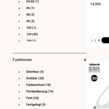
24-60
(1)
Verkaufspr
14,99€
36
(1)
38
(2)
45
(2)
100
(1)
120
(49)
-
+
130
(1)
160
(2)
180
(1)
Funktionen
230
(1)
320
(1)
Dimmbar
(5)
330
(1)
Drehbar
(28)
360
(9)
Farbwechsel
(18)
90°
(2)
Fernbedienung
(19)
Fest
(24)
Festgelegt
(5)