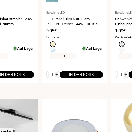
Anbieter:
Anbieter:
Barcelona LED
Barcelona L
inbaustrahler - 20W
LED-Panel Slim 60X60 cm –
Schwenkb
t Ø190mm
PHILIPS Treiber - 44W - UGR19 -
Einbaurin
IP40
mm
eis
Verkaufspreis
9,95€
Verkauf
1,99€
Lichtfarbe
Gehäusefarb
Warmweiß
Silber
Auf Lager
Auf Lager
3000K
ß
Kaltweiß
Weiß
6000K
+1
-
+
-
+
IN DEN KORB
IN DEN KORB
sverkauft