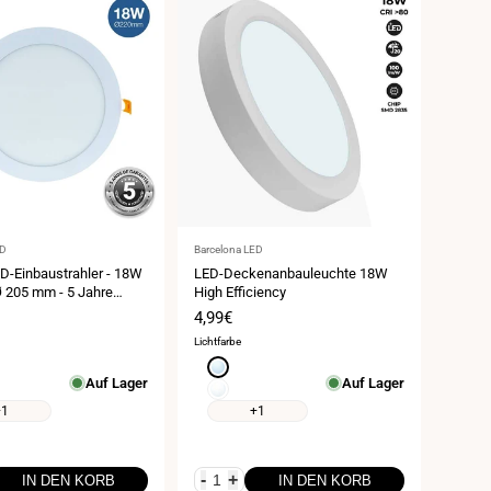
Anbieter:
ED
Barcelona LED
D-Einbaustrahler - 18W
LED-Deckenanbauleuchte 18W
 Ø 205 mm - 5 Jahre
High Efficiency
spreis
Verkaufspreis
4,99€
Lichtfarbe
weiß
Kaltweiß
Auf Lager
Auf Lager
6000K
ß
Neutralweiß
4000K
+1
+1
-
+
IN DEN KORB
IN DEN KORB