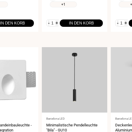
+1
-
+
-
+
IN DEN KORB
IN DEN KORB
Anbieter:
Anbieter:
Barcelona LED
Barcelona L
Wandeinbauleuchte -
Minimalistische Pendelleuchte
Deckenle
tegration
"Bila" - GU10
Aluminiu