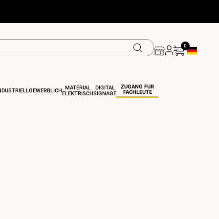
0
Geolokalisi
ZUGANG FÜR
MATERIAL
DIGITAL
NDUSTRIELL
GEWERBLICH
FACHLEUTE
ELEKTRISCH
SIGNAGE