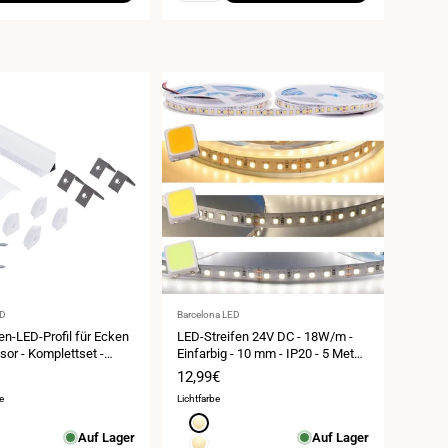
Anbieter:
ED
Barcelona LED
en-LED-Profil für Ecken
LED-Streifen 24V DC - 18W/m -
usor - Komplettset -
Einfarbig - 10 mm - IP20 - 5 Meter
mm - LED-Streifen ≤ 10
Rolle - 120 LEDs/m
spreis
Verkaufspreis
12,99€
ter
e
Lichtfarbe
z
Warmweiß
Auf Lager
Auf Lager
1800K
Warmweiß