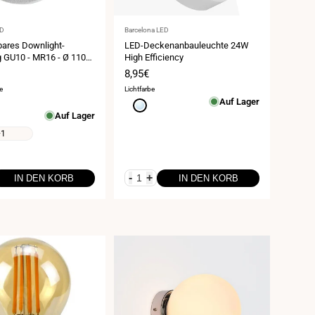
Anbieter:
ED
Barcelona LED
ares Downlight-
LED-Deckenanbauleuchte 24W
g GU10 - MR16 - Ø 110
High Efficiency
spreis
Verkaufspreis
8,95€
e
Lichtfarbe
Auf Lager
Kaltweiß
Auf Lager
6000K
+1
-
+
IN DEN KORB
IN DEN KORB