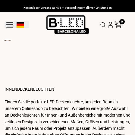
Zum
Inhalt
Kostenloser Versand ab 49€* - Versand innerhalb von 24 Stunden
gehen
0
Geolokalisierungs-Schaltfläche: Deutschland
INNENDECKENLEUCHTEN
Finden Sie die perfekte LED-Deckenleuchte, um jeden Raum in
unserem Onlineshop zu beleuchten. Wir bieten eine große Auswahl
an Deckenleuchten für Innen- und Außenbereiche mit modernen und
zeitlosen Designs, in verschiedenen Maßen, Größen und Leistungen,
um sich jedem Raum oder Projekt anzupassen. Außerdem macht
die einfache Installation ohne Öffnungen in der Decke sie zu einer