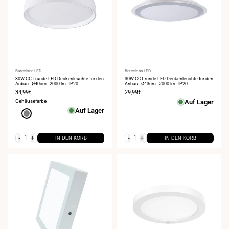
Anbieter:
Barcelona LED
Anbieter:
Barcelona LED
30W CCT runde LED-Deckenleuchte für den
30W CCT runde LED-Deckenleuchte für den
Anbau - Ø40cm - 2000 lm - IP20
Anbau - Ø43cm - 2000 lm - IP20
Verkaufspreis
34,99€
Verkaufspreis
29,99€
Gehäusefarbe
Auf Lager
Auf Lager
Grau
-
+
-
+
IN DEN KORB
IN DEN KORB