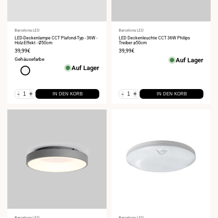
Anbieter:
Barcelona LED
Anbieter:
Barcelona LED
LED-Deckenlampe CCT Plafond-Typ - 36W -
LED Deckenleuchte CCT 36W Philips
Holz-Effekt - Ø50cm
Treiber ø50cm
Verkaufspreis
39,99€
Verkaufspreis
39,99€
Gehäusefarbe
Auf Lager
Auf Lager
Weiß
-
+
-
+
IN DEN KORB
IN DEN KORB
Barcelona LED
Barcelona LED