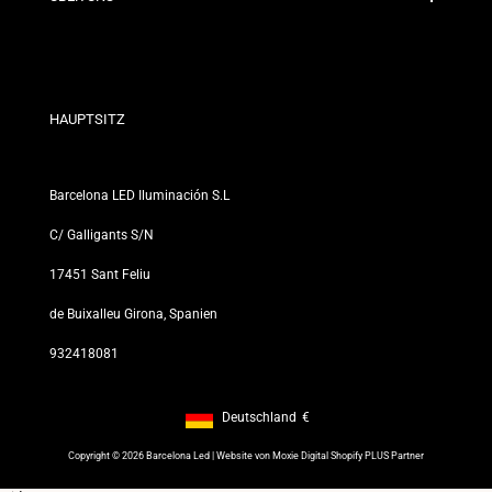
Rabattbedingungen
Rückgabe- und Umtauschrichtlinien
Wer sind wir?
Allgemeine Geschäftsbedingungen
Für Fachleute
Datenschutzerklärung
Unsere Geschäfte
HAUPTSITZ
Barcelona LED Iluminación S.L
C/ Galligants S/N
17451 Sant Feliu
de Buixalleu Girona, Spanien
932418081
Deutschland
€
Footer: Deutschland, €
Copyright © 2026 Barcelona Led | Website von
Moxie Digital Shopify PLUS Partner