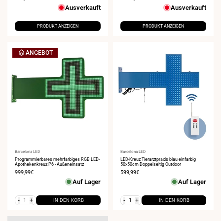
Ausverkauft
Ausverkauft
PRODUKT ANZEIGEN
PRODUKT ANZEIGEN
ANGEBOT
Anbieter:
Barcelona LED
Anbieter:
Barcelona LED
Programmierbares mehrfarbiges RGB LED-
LED-Kreuz Tierarztpraxis blau einfarbig
Apothekenkreuz P6 - Außeneinsatz
50x50cm Doppelseitig Outdoor
Verkaufspreis
999,99€
Verkaufspreis
599,99€
Auf Lager
Auf Lager
-
+
-
+
IN DEN KORB
IN DEN KORB