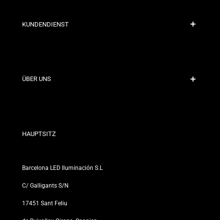
KUNDENDIENST
Sichere Zahlung
Versandrichtlinien
Kontakt
ÜBER UNS
Rabattbedingungen
Rückgabe- und Umtauschrichtlinien
Wer sind wir?
Allgemeine Geschäftsbedingungen
Für Fachleute
Datenschutzerklärung
Unsere Geschäfte
HAUPTSITZ
Barcelona LED Iluminación S.L
C/ Galligants S/N
17451 Sant Feliu