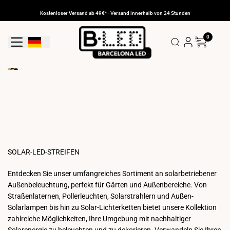
Zum
Inhalt
Kostenloser Versand ab 49€* - Versand innerhalb von 24 Stunden
gehen
0
Geolokalisierungs-Schaltfläche: Deutschland
SOLAR-LED-STREIFEN
Entdecken Sie unser umfangreiches Sortiment an solarbetriebener
Außenbeleuchtung, perfekt für Gärten und Außenbereiche. Von
Straßenlaternen, Pollerleuchten, Solarstrahlern und Außen-
Solarlampen bis hin zu Solar-Lichterketten bietet unsere Kollektion
zahlreiche Möglichkeiten, Ihre Umgebung mit nachhaltiger
Solarenergie zu beleuchten und zu dekorieren. Verwandeln Sie Ihren