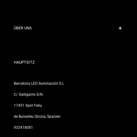
Sichere Zahlung
Versandrichtlinien
Kontakt
ÜBER UNS
Rabattbedingungen
Rückgabe- und Umtauschrichtlinien
Wer sind wir?
Allgemeine Geschäftsbedingungen
Für Fachleute
Datenschutzerklärung
Unsere Geschäfte
HAUPTSITZ
Barcelona LED Iluminación S.L
C/ Galligants S/N
17451 Sant Feliu
de Buixalleu Girona, Spanien
932418081