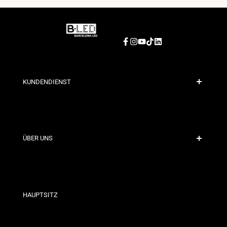
Facebook
Instagram
YouTube
TikTok
LinkedIn
KUNDENDIENST
Sichere Zahlung
Versandrichtlinien
Kontakt
ÜBER UNS
Rabattbedingungen
Rückgabe- und Umtauschrichtlinien
Wer sind wir?
Allgemeine Geschäftsbedingungen
Für Fachleute
Datenschutzerklärung
Unsere Geschäfte
HAUPTSITZ