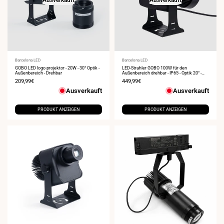
Anbieter:
Barcelona LED
Anbieter:
Barcelona LED
GOBO LED logo projektor - 20W - 30° Optik -
LED-Strahler GOBO 100W für den
Außenbereich - Drehbar
Außenbereich drehbar - IP65 - Optik 20° -
IP65
Verkaufspreis
209,99€
Verkaufspreis
449,99€
Ausverkauft
Ausverkauft
PRODUKT ANZEIGEN
PRODUKT ANZEIGEN