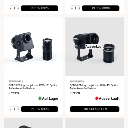
-
+
-
+
IN DEN KORB
IN DEN KORB
Ausverkauft
Anbieter:
Barcelona LED
Anbieter:
Barcelona LED
GOBO LED logo projektor - 30W - 13° Optik -
GOBO LED logo projektor - 20W - 45° Optik -
Außenbereich - Drehbar
Außenbereich - Drehbar
Verkaufspreis
279,99€
Verkaufspreis
329,99€
Auf Lager
Ausverkauft
-
+
IN DEN KORB
PRODUKT ANZEIGEN