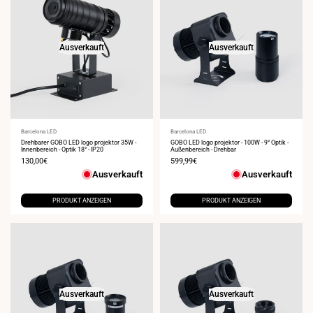
Ausverkauft
Ausverkauft
Anbieter:
Barcelona LED
Anbieter:
Barcelona LED
Drehbarer GOBO LED logo projektor 35W -
GOBO LED logo projektor - 100W - 9° Optik -
Innenbereich - Optik 18° - IP20
Außenbereich - Drehbar
Verkaufspreis
130,00€
Verkaufspreis
599,99€
Ausverkauft
Ausverkauft
PRODUKT ANZEIGEN
PRODUKT ANZEIGEN
Ausverkauft
Ausverkauft