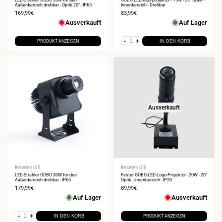
Außenbereich drehbar - Optik 20° - IP65
Innenbereich - Drehbar
Verkaufspreis
169,99€
Verkaufspreis
83,99€
Ausverkauft
Auf Lager
-
+
PRODUKT ANZEIGEN
IN DEN KORB
Ausverkauft
Anbieter:
Barcelona LED
Anbieter:
Barcelona LED
LED-Strahler GOBO 30W für den
Fester GOBO-LED-Logo-Projektor - 20W - 20°
Außenbereich drehbar - IP65
Optik - Innenbereich - IP20
Verkaufspreis
179,99€
Verkaufspreis
89,99€
Auf Lager
Ausverkauft
-
+
IN DEN KORB
PRODUKT ANZEIGEN