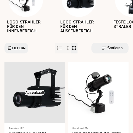
LOGO-STRAHLER
LOGO-STRAHLER
FESTE LO
FÜR DEN
FÜR DEN
STRALER
INNENBEREICH
AUSSENBEREICH
Sortieren
FILTERN
Ausverkauft
Anbieter:
Barcelona LED
Anbieter:
Barcelona LED
LED-Strahler GOBO 20W für den
GOBO LED-logo-projektor - 15W - 20° Optik -