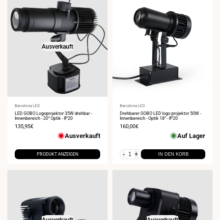
Ausverkauft
Anbieter:
Barcelona LED
Anbieter:
Barcelona LED
LED GOBO Logoprojektor 35W drehbar -
Drehbarer GOBO LED logo projektor 50W -
Innenbereich - 20° Optik - IP20
Innenbereich - Optik 18° - IP20
Verkaufspreis
135,95€
Verkaufspreis
160,00€
Ausverkauft
Auf Lager
-
+
PRODUKT ANZEIGEN
IN DEN KORB
Ausverkauft
Ausverkauft