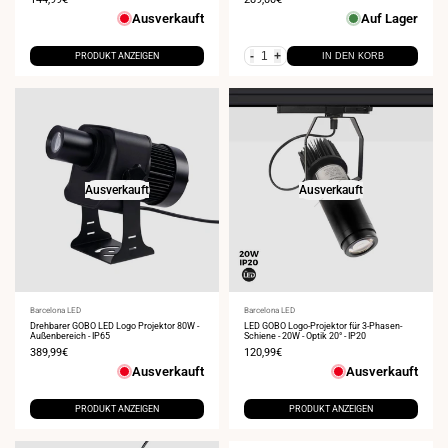
Ausverkauft
Auf Lager
-
+
PRODUKT ANZEIGEN
IN DEN KORB
Ausverkauft
Ausverkauft
Anbieter:
Barcelona LED
Anbieter:
Barcelona LED
Drehbarer GOBO LED Logo Projektor 80W -
LED GOBO Logo-Projektor für 3-Phasen-
Außenbereich - IP65
Schiene - 20W - Optik 20° - IP20
Verkaufspreis
389,99€
Verkaufspreis
120,99€
Ausverkauft
Ausverkauft
PRODUKT ANZEIGEN
PRODUKT ANZEIGEN