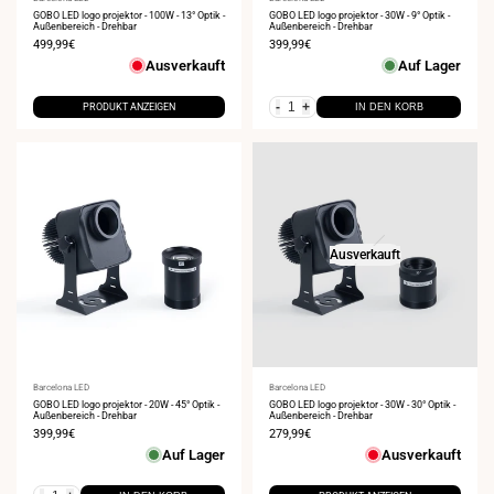
Anbieter:
Anbieter:
GOBO LED logo projektor - 100W - 13° Optik -
GOBO LED logo projektor - 30W - 9° Optik -
Außenbereich - Drehbar
Außenbereich - Drehbar
Verkaufspreis
499,99€
Verkaufspreis
399,99€
Ausverkauft
Auf Lager
-
+
PRODUKT ANZEIGEN
IN DEN KORB
Ausverkauft
Anbieter:
Barcelona LED
Anbieter:
Barcelona LED
GOBO LED logo projektor - 20W - 45° Optik -
GOBO LED logo projektor - 30W - 30° Optik -
Außenbereich - Drehbar
Außenbereich - Drehbar
Verkaufspreis
399,99€
Verkaufspreis
279,99€
Auf Lager
Ausverkauft