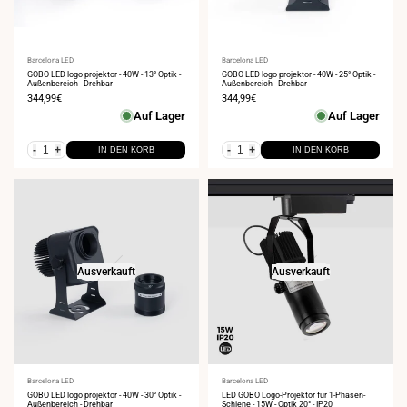
Anbieter:
Barcelona LED
Anbieter:
Barcelona LED
GOBO LED logo projektor - 40W - 13° Optik -
GOBO LED logo projektor - 40W - 25° Optik -
Außenbereich - Drehbar
Außenbereich - Drehbar
Verkaufspreis
344,99€
Verkaufspreis
344,99€
Auf Lager
Auf Lager
-
+
-
+
IN DEN KORB
IN DEN KORB
Ausverkauft
Ausverkauft
Anbieter:
Barcelona LED
Anbieter:
Barcelona LED
GOBO LED logo projektor - 40W - 30° Optik -
LED GOBO Logo-Projektor für 1-Phasen-
Außenbereich - Drehbar
Schiene - 15W - Optik 20° - IP20