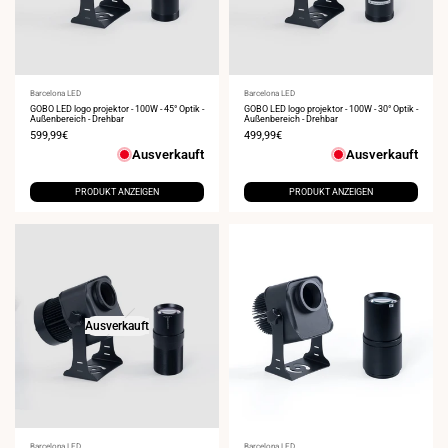
Anbieter:
Barcelona LED
Anbieter:
Barcelona LED
GOBO LED logo projektor - 100W - 45° Optik -
GOBO LED logo projektor - 100W - 30° Optik -
Außenbereich - Drehbar
Außenbereich - Drehbar
Verkaufspreis
599,99€
Verkaufspreis
499,99€
Ausverkauft
Ausverkauft
PRODUKT ANZEIGEN
PRODUKT ANZEIGEN
Ausverkauft
Barcelona LED
Barcelona LED