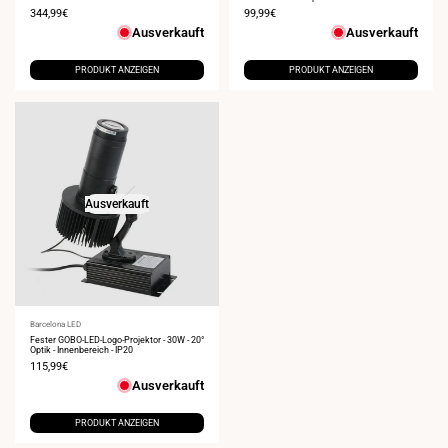
Verkaufspreis
344,99€
Verkaufspreis
99,99€
Ausverkauft
Ausverkauft
PRODUKT ANZEIGEN
PRODUKT ANZEIGEN
Ausverkauft
Anbieter:
Barcelona LED
Fester GOBO-LED-Logo-Projektor - 30W - 20°
Optik - Innenbereich - IP20
Verkaufspreis
115,99€
Ausverkauft
PRODUKT ANZEIGEN