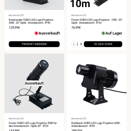
Anbieter:
Barcelona LED
Anbieter:
Barcelona LED
Rotierender GOBO-LED-Logo-Projektor -
Fester GOBO-LED-Logo-Projektor - 10W - 20°
30W - 20° Optik - Innenbereich - IP40
Optik - Innenbereich - IP20
Verkaufspreis
129,99€
Verkaufspreis
76,99€
Ausverkauft
Auf Lager
-
+
PRODUKT ANZEIGEN
IN DEN KORB
Ausverkauft
Anbieter:
Barcelona LED
Anbieter:
Barcelona LED
Fester GOBO LED Logo Projektor 50W für
Drehbarer GOBO LED Logo Projektor 60W -
den Innenbereich - Optik 20° - IP20
Außenbereich - IP65
Verkaufspreis
144,99€
Verkaufspreis
289,00€