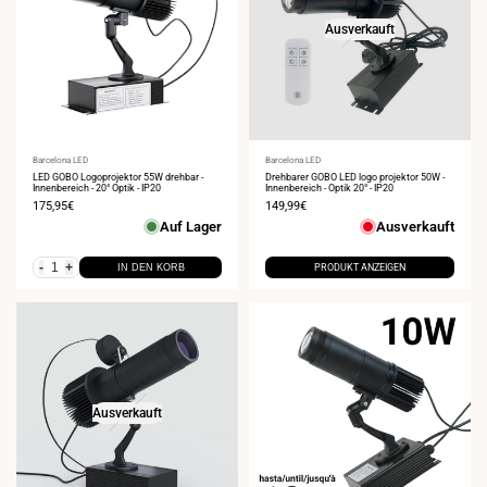
Ausverkauft
Anbieter:
Barcelona LED
Anbieter:
Barcelona LED
LED GOBO Logoprojektor 55W drehbar -
Drehbarer GOBO LED logo projektor 50W -
Innenbereich - 20° Optik - IP20
Innenbereich - Optik 20° - IP20
Verkaufspreis
175,95€
Verkaufspreis
149,99€
Auf Lager
Ausverkauft
-
+
IN DEN KORB
PRODUKT ANZEIGEN
Ausverkauft