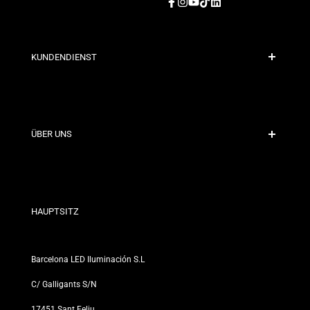
Facebook
Instagram
YouTube
TikTok
LinkedIn
KUNDENDIENST
Sichere Zahlung
Versandrichtlinien
Kontakt
ÜBER UNS
Rabattbedingungen
Rückgabe- und Umtauschrichtlinien
Wer sind wir?
Allgemeine Geschäftsbedingungen
Für Fachleute
Datenschutzerklärung
Unsere Geschäfte
HAUPTSITZ
Barcelona LED Iluminación S.L
C/ Galligants S/N
17451 Sant Feliu