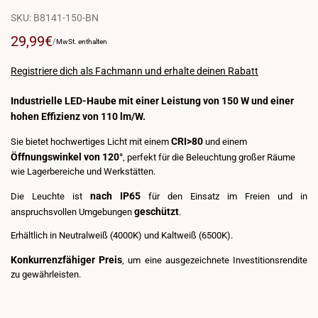
SKU:
B8141-150-BN
Verkaufspreis
29,99€
PREIS
FÜR
/
MwSt. enthalten
PRO
EINHEIT
Registriere dich als Fachmann und erhalte deinen Rabatt
Industrielle LED-Haube mit einer Leistung von 150 W und einer
hohen Effizienz von 110 lm/W.
CRI>80
Sie bietet hochwertiges Licht mit einem
und einem
Öffnungswinkel von 120°
, perfekt für die Beleuchtung großer Räume
wie Lagerbereiche und Werkstätten.
nach IP65
Die Leuchte ist
für den Einsatz im Freien und in
geschützt
anspruchsvollen Umgebungen
.
Erhältlich in Neutralweiß (4000K) und Kaltweiß (6500K).
Konkurrenzfähiger Preis
, um eine ausgezeichnete Investitionsrendite
zu gewährleisten.