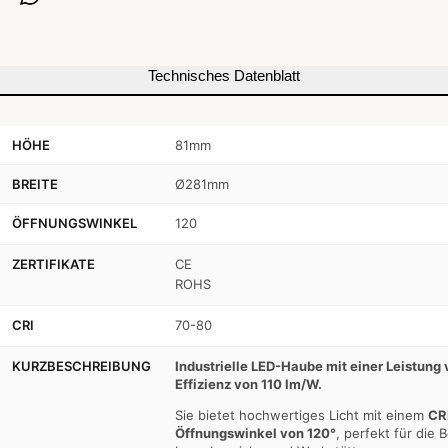
IP65
IP65
-
-
110lm/W
110lm/W
Technisches Datenblatt
-
-
5
5
HÖHE
81mm
Jahre
Jahre
BREITE
Ø281mm
Garantie
Garantie
ÖFFNUNGSWINKEL
120
verringern
erhöhen
ZERTIFIKATE
CE
ROHS
CRI
70-80
KURZBESCHREIBUNG
Industrielle LED-Haube mit einer Leistung
Effizienz von 110 lm/W.
Sie bietet hochwertiges Licht mit einem
CR
Öffnungswinkel von 120°
, perfekt für die