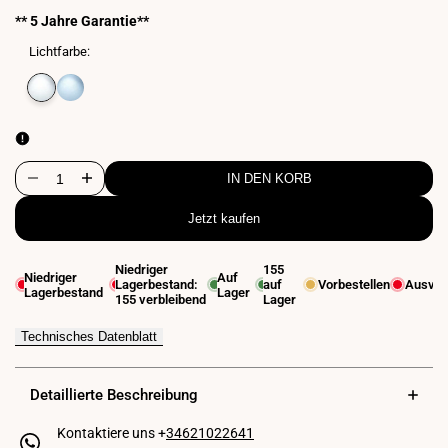
** 5 Jahre Garantie**
Lichtfarbe:
Variante
Neutralweiß
Variante
Kaltweiß
ausverkauft
4000K
ausverkauft
6500K
IN DEN KORB
Menge
Menge
Jetzt kaufen
für
für
Industrielle
Industrielle
Niedriger
155
Niedriger
Auf
Lagerbestand:
auf
Vorbestellen
Ausver
LED-
LED-
Lagerbestand
Lager
155
verbleibend
Lager
Hallenstrahler
Hallenstrahler
Technisches Datenblatt
-
-
150W
150W
Detaillierte Beschreibung
-
-
Kontaktiere uns +
34621022641