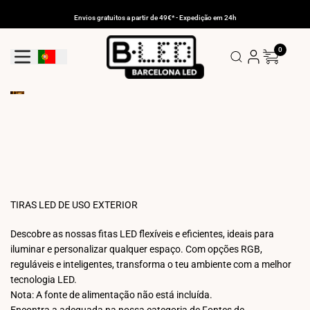
Ir
para
Envios gratuitos a partir de 49€* - Expedição em 24h
o
conteúdo
0
Botão De Geolocalização: Portugal
TIRAS LED DE USO EXTERIOR
Descobre as nossas fitas LED flexíveis e eficientes, ideais para
iluminar e personalizar qualquer espaço. Com opções RGB,
reguláveis e inteligentes, transforma o teu ambiente com a melhor
tecnologia LED.
Nota: A fonte de alimentação não está incluída.
Encontra a adequada na nossa categoria de Fontes de