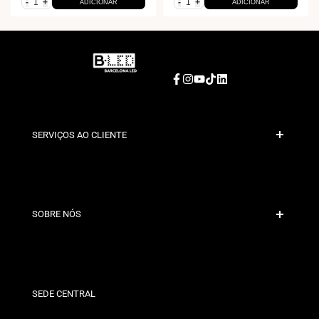
-
+
-
+
ADICIONAR
ADICIONAR
Facebook
Instagram
YouTube
TikTok
LinkedIn
SERVIÇOS AO CLIENTE
Pagamento Seguro
Políticas de Envio
Contacto
SOBRE NÓS
Condições de Desconto
Políticas de Trocas e Devoluções
Quem somos?
Termos e Condições
Para Profissionais
Política de Privacidade
Nossas Lojas
SEDE CENTRAL