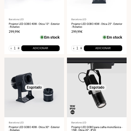
Fornecedor:
Barcelona LED
Fornecedor:
Barcelona LED
Projetor LED GOBO 40W - Ótica 13° - Exterior
Projetor LED GOBO 40W - Ótica 25° - Exterior
- Rotativo
- Rotativo
Preço
299,99€
Preço
299,99€
de
de
Em stock
Em stock
venda
venda
-
+
-
+
ADICIONAR
ADICIONAR
Esgotado
Esgotado
Fornecedor:
Barcelona LED
Fornecedor:
Barcelona LED
Projetor LED GOBO 40W - Ótica 30° - Exterior
Projetor LED GOBO para calha monofásica -
- Rotativo
15W - Ótica 20° - IP20