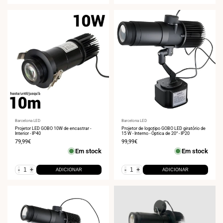
Fornecedor:
Barcelona LED
Fornecedor:
Barcelona LED
Projetor LED GOBO 10W de encastrar -
Projetor de logotipo GOBO LED giratório de
Interior - IP40
15 W - Interno - Óptica de 20° - IP20
Preço
79,99€
Preço
99,99€
de
de
Em stock
Em stock
venda
venda
-
+
-
+
ADICIONAR
ADICIONAR