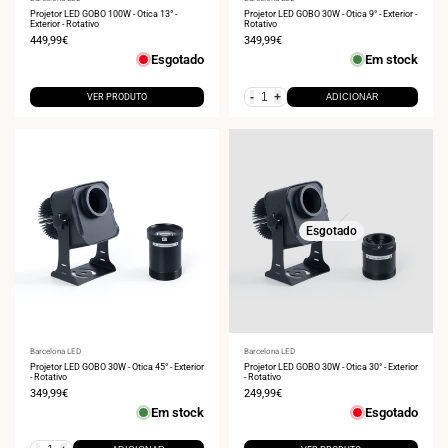
Fornecedor:
Fornecedor:
Projetor LED GOBO 100W - Ótica 13° -
Projetor LED GOBO 30W - Ótica 9° - Exterior -
Exterior - Rotativo
Rotativo
Preço
449,99€
Preço
349,99€
de
de
Esgotado
Em stock
venda
venda
-
+
VER PRODUTO
ADICIONAR
Esgotado
Fornecedor:
Barcelona LED
Fornecedor:
Barcelona LED
Projetor LED GOBO 30W - Ótica 45° - Exterior
Projetor LED GOBO 30W - Ótica 30° - Exterior
- Rotativo
- Rotativo
Preço
349,99€
Preço
249,99€
de
de
Em stock
Esgotado
venda
venda