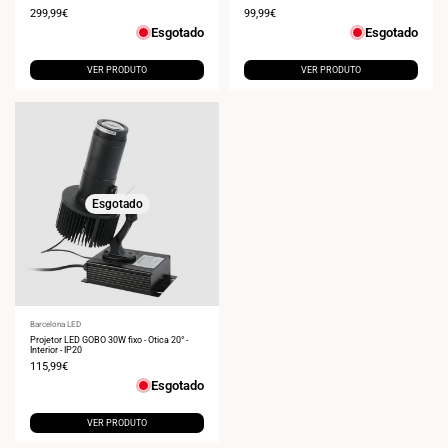
Preço
299,99€
Preço
99,99€
de
de
Esgotado
Esgotado
venda
venda
VER PRODUTO
VER PRODUTO
Esgotado
Fornecedor:
Barcelona LED
Projetor LED GOBO 30W fixo - Ótica 20° -
Interior - IP20
Preço
115,99€
de
Esgotado
venda
VER PRODUTO