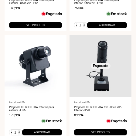
exterior - Ótica 20° - IP65
interior - Ótica 20° - IP20
Preço
149,99€
Preço
75,00€
de
de
Esgotado
Em stock
venda
venda
-
+
VER PRODUTO
ADICIONAR
Esgotado
Fornecedor:
Barcelona LED
Fornecedor:
Barcelona LED
Projetor LED GOBO 30W rotativo para
Projetor LED GOBO 20W fixo - Ótica 20° -
exterior - IP65
Interior - IP20
Preço
179,99€
Preço
89,99€
de
de
Em stock
Esgotado
venda
venda
-
+
ADICIONAR
VER PRODUTO