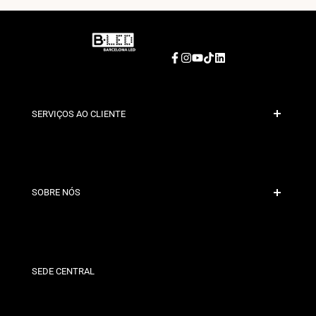
Facebook
Instagram
YouTube
TikTok
LinkedIn
SERVIÇOS AO CLIENTE
Pagamento Seguro
Políticas de Envio
Contacto
SOBRE NÓS
Condições de Desconto
Políticas de Trocas e Devoluções
Quem somos?
Termos e Condições
Para Profissionais
Política de Privacidade
Nossas Lojas
SEDE CENTRAL