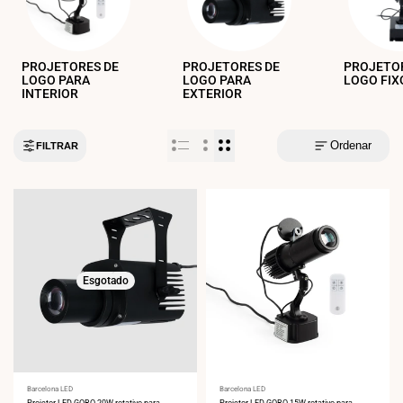
PROJETORES DE
PROJETORES DE
PROJETO
LOGO PARA
LOGO PARA
LOGO FIX
INTERIOR
EXTERIOR
Ordenar
FILTRAR
Esgotado
Fornecedor:
Barcelona LED
Fornecedor:
Barcelona LED
Projetor LED GOBO 20W rotativo para
Projetor LED GOBO 15W rotativo para