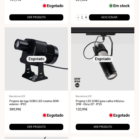
de
de
Esgotado
Em stock
venda
venda
-
+
VER PRODUTO
ADICIONAR
Esgotado
Esgotado
Fornecedor:
Barcelona LED
Fornecedor:
Barcelona LED
Projetor de logo GOBO LED rotativo 80W -
Projetor LED GOBO para calha trifásica -
exterior - IP65
20W - Ótica 20° - IP20
Preço
389,99€
Preço
120,99€
de
de
Esgotado
Esgotado
venda
venda
VER PRODUTO
VER PRODUTO