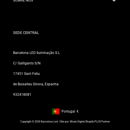
SOBRE NÓS
Condições de Desconto
Políticas de Trocas e Devoluções
Quem somos?
Termos e Condições
Para Profissionais
Política de Privacidade
Nossas Lojas
SEDE CENTRAL
Barcelona LED Iluminação S.L
C/ Galligants S/N
17451 Sant Feliu
de Buixalleu Girona, Espanha
932418081
Portugal
€
Footer: Portugal, €
Copyright © 2026 Barcelona Led | Site por
Moxie Digital Shopify PLUS Partner