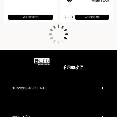
Em stock
Branco
-
+
VER PRODUTO
ADICIONAR
Facebook
Instagram
YouTube
TikTok
LinkedIn
SERVIÇOS AO CLIENTE
Pagamento Seguro
Políticas de Envio
Contacto