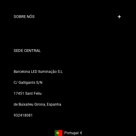
Pagamento Seguro
Políticas de Envio
Contacto
SOBRE NÓS
Condições de Desconto
Políticas de Trocas e Devoluções
Quem somos?
Termos e Condições
Para Profissionais
Política de Privacidade
Nossas Lojas
SEDE CENTRAL
Barcelona LED Iluminação S.L
C/ Galligants S/N
17451 Sant Feliu
de Buixalleu Girona, Espanha
932418081
Portugal
€
Footer: Portugal, €