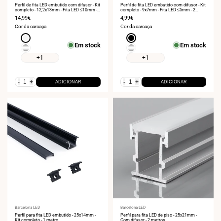
Perfil de fita LED embutido com difusor - Kit
Perfil de fita LED embutido com difusor - Kit
completo - 12,2x13mm - Fita LED ≤10mm - 2
completo - 9x7mm - Fita LED ≤5mm - 2
metros
metros
Preço
14,99€
Preço
4,99€
de
de
Cor da carcaça
Cor da carcaça
venda
venda
Branco
Preto
Em stock
Em stock
Prata
Prata
+1
+1
-
+
-
+
ADICIONAR
ADICIONAR
Fornecedor:
Barcelona LED
Fornecedor:
Barcelona LED
Perfil para fita LED embutido - 25x14mm -
Perfil para fita LED de piso - 25x21mm -
Kit completo - 1 metro
Com difusor - 2 metros