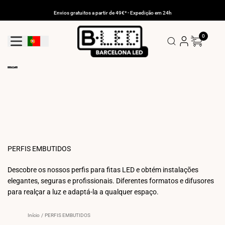
Ir
para
Envios gratuitos a partir de 49€* - Expedição em 24h
o
conteúdo
0
Botão De Geolocalização: Portugal
PERFIS EMBUTIDOS
Descobre os nossos perfis para fitas LED e obtém instalações
elegantes, seguras e profissionais. Diferentes formatos e difusores
para realçar a luz e adaptá-la a qualquer espaço.
Início
/
PERFIS EMBUTIDOS