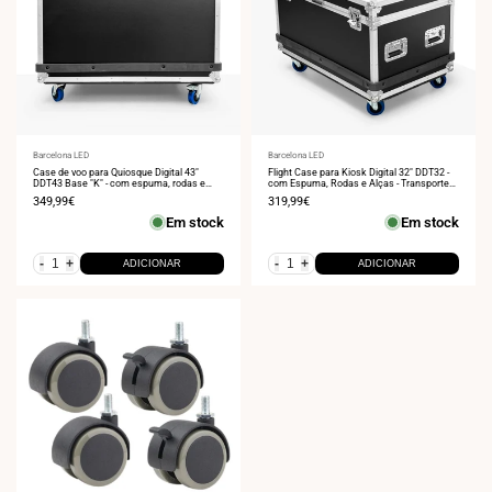
Fornecedor:
Barcelona LED
Fornecedor:
Barcelona LED
Case de voo para Quiosque Digital 43"
Flight Case para Kiosk Digital 32" DDT32 -
DDT43 Base "K" - com espuma, rodas e
com Espuma, Rodas e Alças - Transporte
alças
Seguro em Feiras e Eventos
Preço
349,99€
Preço
319,99€
de
de
Em stock
Em stock
venda
venda
-
+
-
+
ADICIONAR
ADICIONAR