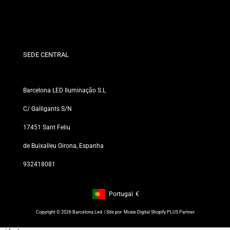
Condições de Desconto
Políticas de Trocas e Devoluções
Quem somos?
Termos e Condições
Para Profissionais
Política de Privacidade
Nossas Lojas
SEDE CENTRAL
Barcelona LED Iluminação S.L
C/ Galligants S/N
17451 Sant Feliu
de Buixalleu Girona, Espanha
932418081
Portugal
€
Footer: Portugal, €
Copyright © 2026 Barcelona Led | Site por
Moxie Digital Shopify PLUS Partner