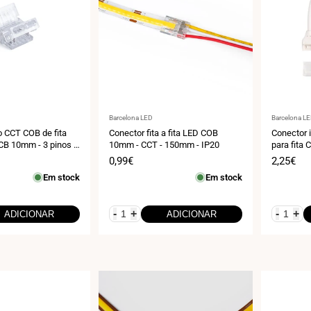
Fornecedor:
Fornecedo
Barcelona LED
Barcelona L
o CCT COB de fita
Conector fita a fita LED COB
Conector
CB 10mm - 3 pinos -
10mm - CCT - 150mm - IP20
para fita 
4V
de 12 mm 
Preço
0,99€
Preço
2,25€
de
de
Em stock
Em stock
venda
venda
-
+
-
+
ADICIONAR
ADICIONAR