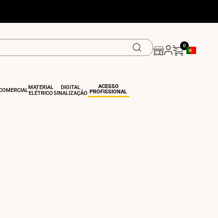
0
Botão De Ge
ACESSO
MATERIAL
DIGITAL
COMERCIAL
PROFISSIONAL
ELÉTRICO
SINALIZAÇÃO