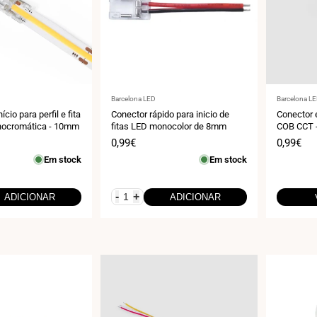
Fornecedor:
Fornecedo
Barcelona LED
Barcelona L
ício para perfil e fita
Conector rápido para inicio de
Conector e
ocromática - 10mm
fitas LED monocolor de 8mm
COB CCT 
Preço
0,99€
Preço
0,99€
de
de
Em stock
Em stock
venda
venda
-
+
ADICIONAR
ADICIONAR