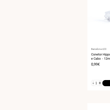
Fornecedor:
Barcelona LED
Conetor Hipp
e Cabo - 12m
IP20 - Max. 2
Preço
0,99€
de
venda
-
+