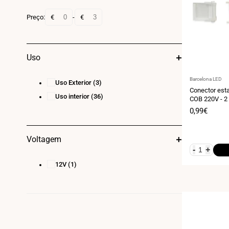
Preço:
€
-
€
Uso
Fornecedor:
Barcelona LED
Uso Exterior
(3)
Conector esta
Uso interior
(36)
COB 220V - 2 
IP67
Preço
0,99€
de
venda
Voltagem
-
+
12V
(1)