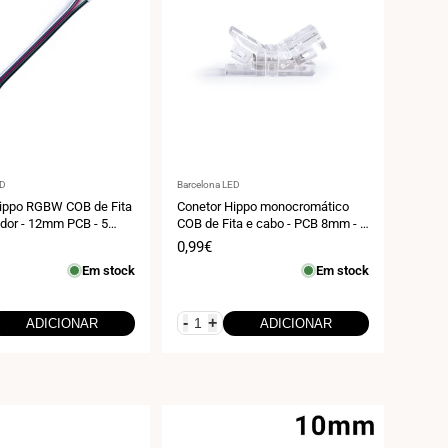
r:
Fornecedor:
ED
Barcelona LED
ippo RGBW COB de Fita
Conetor Hippo monocromático
ador - 12mm PCB - 5
COB de Fita e cabo - PCB 8mm - 2
20 - Max. 24V
pinos - IP20 - máx. 24V
Preço
0,99€
de
Em stock
Em stock
venda
-
+
ADICIONAR
ADICIONAR