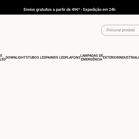
Envios gratuitos a partir de 49€* - Expedição em 24h
 E
LÂMPADAS DE
DOWNLIGHTS
TUBOS LED
PAINÉIS LED
PLAFONS
EXTERIOR
INDUSTRIAL
LED
EMERGÊNCIA