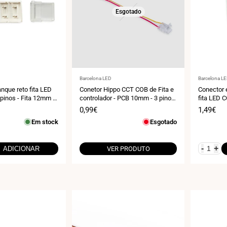
Esgotado
Fornecedor:
Fornecedo
Barcelona LED
Barcelona L
nque reto fita LED
Conetor Hippo CCT COB de Fita e
Conector 
pinos - Fita 12mm -
controlador - PCB 10mm - 3 pinos
fita LED C
- IP20 - Máx. 24V
de 12 mm 
Preço
0,99€
Preço
1,49€
de
de
Em stock
Esgotado
venda
venda
-
+
ADICIONAR
VER PRODUTO