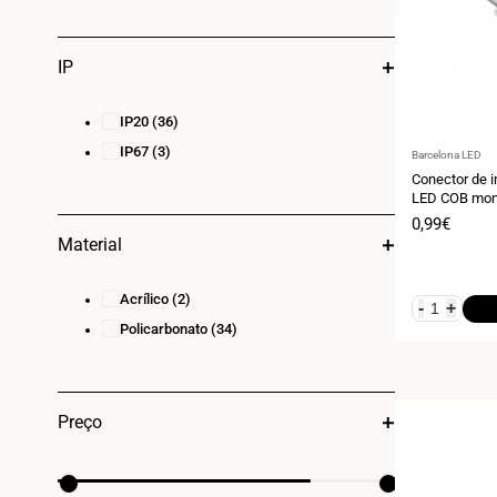
IP
IP20
(36)
IP67
(3)
Fornecedor:
Barcelona LED
Conector de in
LED COB mon
Preço
0,99€
de
Material
venda
Acrílico
(2)
-
+
Policarbonato
(34)
Preço