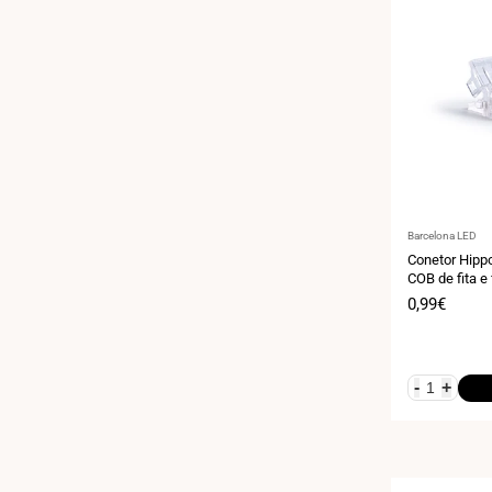
Fornecedor:
Barcelona LED
Conetor Hipp
COB de fita e
pinos - IP20 
Preço
0,99€
de
venda
-
+