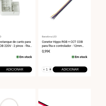
r:
Fornecedor:
ED
Barcelona LED
estanque de canto para
Conetor Hippo RGB + CCT COB
OB 220V - 2 pinos - fita
para fita e controlador - 12mm
- IP67
PCB - 6 pinos - IP20 - Max. 24V
Preço
0,99€
de
Em stock
Em stock
venda
-
+
ADICIONAR
ADICIONAR