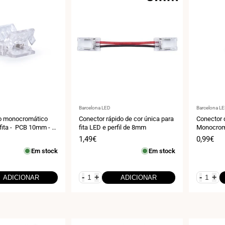
Fornecedor:
Fornecedo
Barcelona LED
Barcelona L
o monocromático
Conector rápido de cor única para
Conector 
 fita - PCB 10mm - 2
fita LED e perfil de 8mm
Monocromá
- Máx. 24V
Preço
1,49€
Preço
0,99€
de
de
Em stock
Em stock
venda
venda
-
+
-
+
ADICIONAR
ADICIONAR