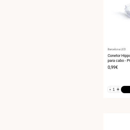
Fornecedor:
Barcelona LED
Conetor Hipp
para cabo - P
IP20 - Máx. 2
Preço
0,99€
de
venda
-
+