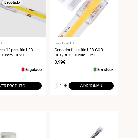
Esgotado
r:
Fornecedor:
ED
Barcelona LED
m "L" para fita LED
Conector fita a fita LED COB -
- 10mm - IP20
CCT/RGB - 10mm - IP20
Preço
0,99€
de
Esgotado
Em stock
venda
-
+
VER PRODUTO
ADICIONAR