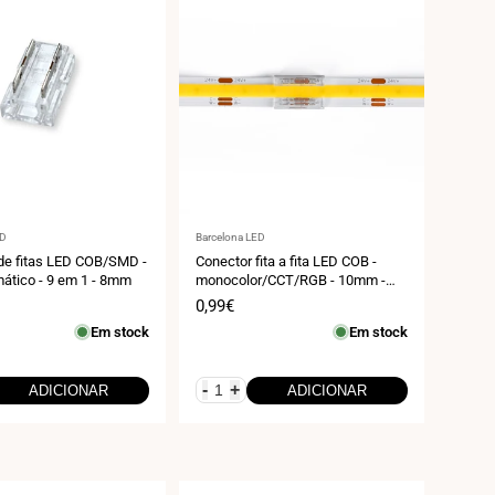
r:
Fornecedor:
ED
Barcelona LED
de fitas LED COB/SMD -
Conector fita a fita LED COB -
tico - 9 em 1 - 8mm
monocolor/CCT/RGB - 10mm -
IP20
Preço
0,99€
de
Em stock
Em stock
venda
-
+
ADICIONAR
ADICIONAR