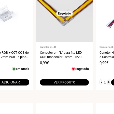
Esgotado
Fornecedor:
Fornecedo
Barcelona LED
Barcelona L
o RGB + CCT COB de
Conector em "L" para fita LED
Conetor H
 12mm PCB - 6 pinos
COB monocolor - 8mm - IP20
e Control
 24V
pinos - IP
Preço
0,99€
Preço
0,99€
de
de
Em stock
Esgotado
venda
venda
-
+
ADICIONAR
VER PRODUTO