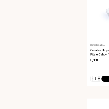
Fornecedor:
Barcelona LED
Conetor Hipp
Fita e Cabo -
- IP20 - Max.
Preço
0,99€
de
venda
-
+