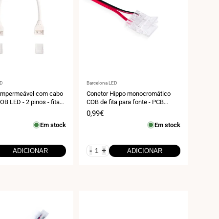
r:
Fornecedor:
ED
Barcelona LED
 impermeável com cabo
Conetor Hippo monocromático
COB LED - 2 pinos - fita
COB de fita para fonte - PCB
- IP67
10mm - 2 pinos - IP20 - Max. 24V
Preço
0,99€
de
Em stock
Em stock
venda
-
+
ADICIONAR
ADICIONAR