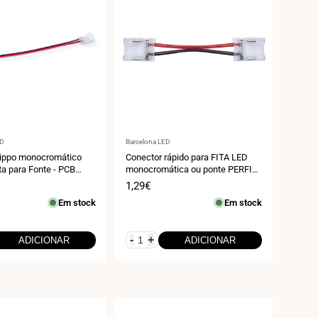
r:
Fornecedor:
ED
Barcelona LED
Hippo monocromático
Conector rápido para FITA LED
ta para Fonte - PCB
monocromática ou ponte PERFIL
inos - IP20 - Max. 24V
10mm 3/24V-DC
Preço
1,29€
de
Em stock
Em stock
venda
-
+
ADICIONAR
ADICIONAR