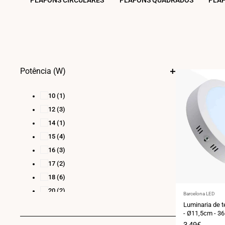
PLAFONS CIRCULARES
PLAFONS QUADRADOS
PLAF
Potência (W)
10
(1)
12
(3)
14
(1)
15
(4)
16
(3)
17
(2)
18
(6)
20
(2)
Fornecedor:
Barcelona LED
21
(1)
Luminaria de t
- Ø11,5cm - 3
23
(3)
Preço
3,49€