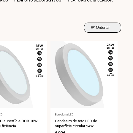
ANCO
PLAFONS DECORATIVOS
PLAFONS COM SENSOR
Ordenar
r:
Fornecedor:
ED
Barcelona LED
ED superfície DOB 18W
Candeeiro de teto LED de
Eficiência
superfície circular 24W
Preço
6,99€