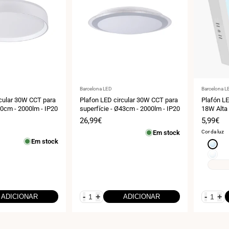
Fornecedor:
Fornecedo
Barcelona LED
Barcelona L
rcular 30W CCT para
Plafon LED circular 30W CCT para
Plafón LE
40cm - 2000lm - IP20
superfície - Ø43cm - 2000lm - IP20
18W Alta 
Preço
26,99€
Preço
5,99€
de
de
Em stock
Cor da luz
venda
venda
Em stock
Branco
frio
Branco
6000K
neutro
4000K
-
+
-
+
ADICIONAR
ADICIONAR