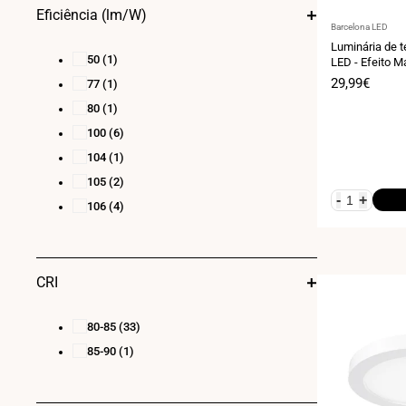
Eficiência (lm/W)
Fornecedor:
Barcelona LED
Luminária de t
50
(1)
LED - Efeito M
4000K - 120cm
Preço
29,99€
77
(1)
de
80
(1)
venda
100
(6)
104
(1)
105
(2)
-
+
106
(4)
CRI
80-85
(33)
85-90
(1)