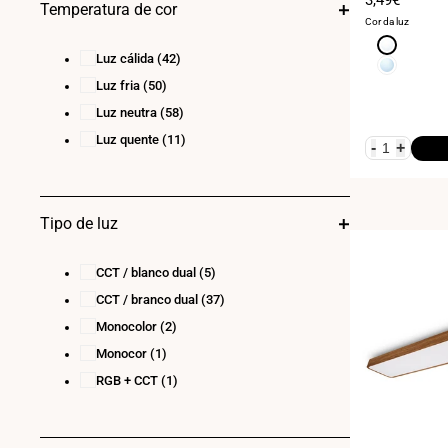
Temperatura de cor
24
(14)
de
Cor da luz
venda
28
(1)
Branco
Luz cálida
(42)
neutro
Branco
30
(3)
4000K
frio
Luz fria
(50)
36
(7)
6000K
Luz neutra
(58)
40
(1)
Luz quente
(11)
-
+
Tipo de luz
CCT / blanco dual
(5)
CCT / branco dual
(37)
Monocolor
(2)
Monocor
(1)
RGB + CCT
(1)