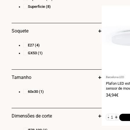
Superficie
(8)
Soquete
E27
(4)
GX53
(1)
Tamanho
Fornecedor:
Barcelona LED
Plafon LED e
sensor de mov
60x30
(1)
ondas - 24W -
Preço
34,94€
de
venda
Dimensões de corte
-
+