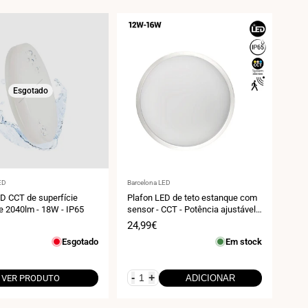
Esgotado
r:
Fornecedor:
ED
Barcelona LED
D CCT de superfície
Plafon LED de teto estanque com
de 2040lm - 18W - IP65
sensor - CCT - Potência ajustável
12W-16W - Ø30cm - IP65
Preço
24,99€
de
Esgotado
Em stock
venda
-
+
VER PRODUTO
ADICIONAR