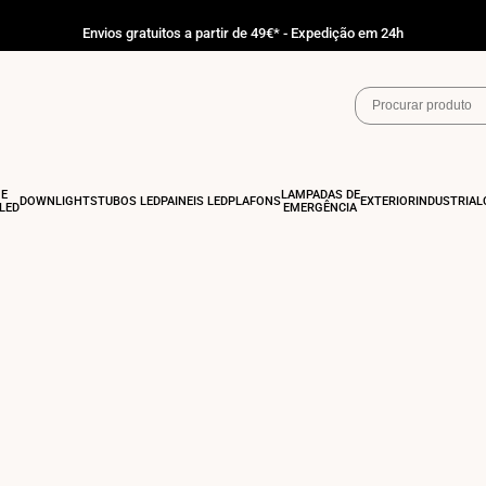
Envios gratuitos a partir de 49€* - Expedição em 24h
 E
LÂMPADAS DE
DOWNLIGHTS
TUBOS LED
PAINÉIS LED
PLAFONS
EXTERIOR
INDUSTRIAL
LED
EMERGÊNCIA