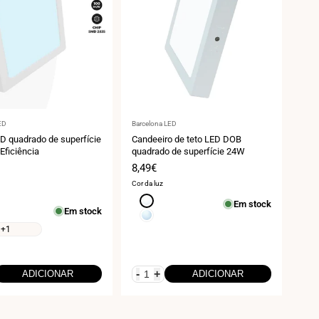
r:
Fornecedor:
ED
Barcelona LED
D quadrado de superfície
Candeeiro de teto LED DOB
Eficiência
quadrado de superfície 24W
Preço
8,49€
de
Cor da luz
venda
Branco
Em stock
Em stock
neutro
Branco
4000K
frio
+1
6000K
-
+
ADICIONAR
ADICIONAR