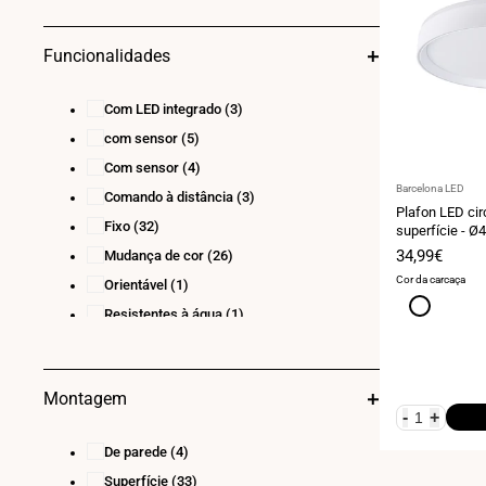
Funcionalidades
Com LED integrado
(3)
com sensor
(5)
Com sensor
(4)
Fornecedor:
Barcelona LED
Comando à distância
(3)
Plafon LED ci
Fixo
(32)
superfície - Ø
Preço
34,99€
Mudança de cor
(26)
de
Cor da carcaça
Orientável
(1)
venda
Cinza
Resistentes à água
(1)
Montagem
-
+
De parede
(4)
Superfície
(33)