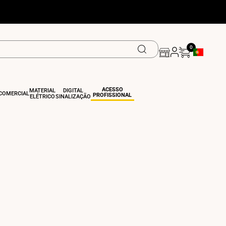
0
Botão De Ge
ACESSO
MATERIAL
DIGITAL
COMERCIAL
PROFISSIONAL
ELÉTRICO
SINALIZAÇÃO