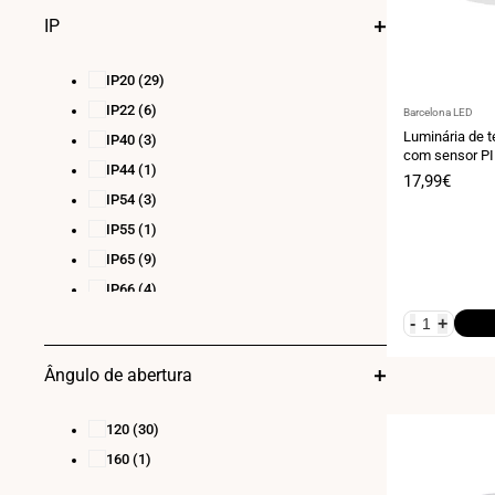
IP
IP20
(29)
IP22
(6)
Fornecedor:
Barcelona LED
Luminária de t
IP40
(3)
com sensor PI
IP44
(1)
18W - Diâmetro
Preço
17,99€
Superfície / e
de
IP54
(3)
venda
IP55
(1)
IP65
(9)
IP66
(4)
-
+
Ângulo de abertura
120
(30)
160
(1)