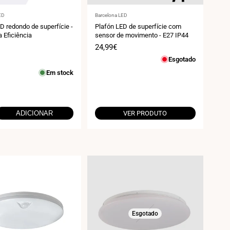
r:
Fornecedor:
ED
Barcelona LED
D redondo de superfície -
Plafón LED de superfície com
a Eficiência
sensor de movimento - E27 IP44
Preço
24,99€
de
Esgotado
venda
Em stock
ADICIONAR
VER PRODUTO
Esgotado