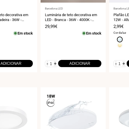
Fornecedor:
Fornecedo
Barcelona LED
Barcelona L
eto decorativa em
Luminária de teto decorativa em
Plafão LE
adeira - 36W -
LED - Branca - 36W - 4000K -
12W - Alt
 - IP20
120cm - IP20
Preço
29,99€
Preço
2,99€
de
de
Em stock
Em stock
Cor da luz
venda
venda
Branco
frio
Branco
6000K
quente
3000K
-
+
-
+
ADICIONAR
ADICIONAR