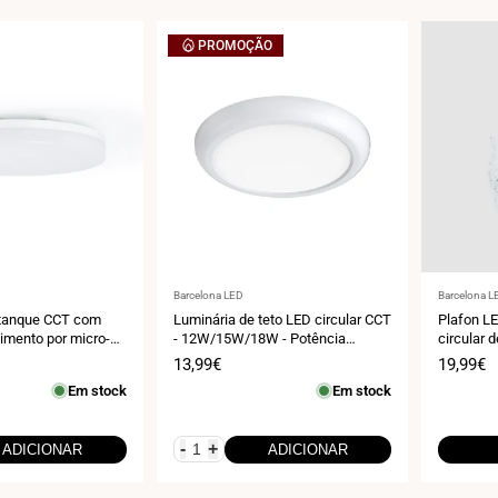
PROMOÇÃO
Fornecedor:
Fornecedo
Barcelona LED
Barcelona L
stanque CCT com
Luminária de teto LED circular CCT
Plafon LE
imento por micro-
- 12W/15W/18W - Potência
circular 
 Ø28cm - IP65
ajustável - Superfície ou embutida
Preço
13,99€
Preço
19,99€
- IP54
de
de
Em stock
Em stock
venda
venda
-
+
ADICIONAR
ADICIONAR