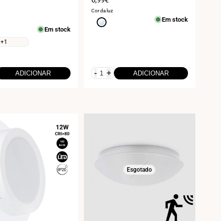
de
Cor da luz
venda
Em stock
Branco
Em stock
frio
6000K
+1
-
+
ADICIONAR
ADICIONAR
Esgotado