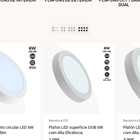
ONS DE INTERIOR
PLAFONS DE EXTERIOR
PLAFONS CCT / BR
DUAL
Fornecedor:
Fornecedo
Barcelona LED
Barcelona L
eto circular LED 6W
Plafon LED superfície DOB 6W
Plafón L
65lm
com Alta Eficiência
com Alta 
Preço
1,98€
Preço
4,99€