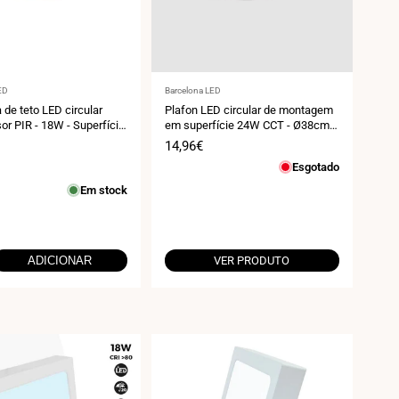
r:
Fornecedor:
ED
Barcelona LED
 de teto LED circular
Plafon LED circular de montagem
r PIR - 18W - Superfície
em superfície 24W CCT - Ø38cm -
1780lm - IP20
Preço
14,96€
de
Esgotado
venda
Em stock
ADICIONAR
VER PRODUTO