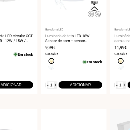
Fornecedor:
Fornecedo
Barcelona LED
Barcelona L
eto LED circular CCT
Luminaria de teto LED 18W -
Luminária
R - 12W / 15W /
Sensor de som + sensor
com senso
 ajustável -
crepuscular - IP44 - Ø26 cm
- IP54
Preço
9,99€
Preço
11,99€
mbutido - IP54
de
de
Em stock
Cor da luz
Cor da luz
venda
venda
Branco
Branco
Em stock
quente
quente
Branco
Branco
3000K
3000K
neutro
neutro
4000K
4000K
-
+
-
+
ADICIONAR
ADICIONAR