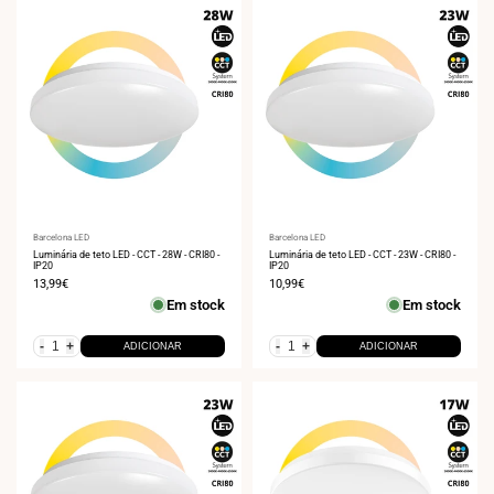
Fornecedor:
Barcelona LED
Fornecedor:
Barcelona LED
Luminária de teto LED - CCT - 28W - CRI80 -
Luminária de teto LED - CCT - 23W - CRI80 -
IP20
IP20
Preço
13,99€
Preço
10,99€
de
de
Em stock
Em stock
venda
venda
-
+
-
+
ADICIONAR
ADICIONAR