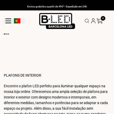
Ir
para
Envios gratuitos a partir de 49€* - Expedição em 24h
o
conteúdo
0
Botão De Geolocalização: Portugal
PLAFONS DE INTERIOR
Encontre o plafon LED perfeito para iluminar qualquer espaço na
nossa loja online. Oferecemos uma ampla seleção de plafons para
interior e exterior com designs modernos e intemporais, em
diferentes medidas, tamanhos e potências para se adaptar a cada
espaço ou projeto. Além disso, a sua fácil instalação sem
necessidade de fazer aberturas no teto, torna-os numa excelente