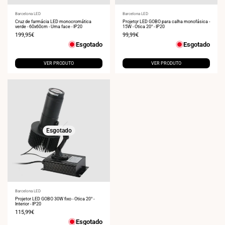
Fornecedor:
Barcelona LED
Fornecedor:
Barcelona LED
Cruz de farmácia LED monocromática
Projetor LED GOBO para calha monofásica -
verde - 60x60cm - Uma face - IP20
15W - Ótica 20° - IP20
Preço
199,95€
Preço
99,99€
de
de
Esgotado
Esgotado
venda
venda
VER PRODUTO
VER PRODUTO
Esgotado
Fornecedor:
Barcelona LED
Projetor LED GOBO 30W fixo - Ótica 20° -
Interior - IP20
Preço
115,99€
de
Esgotado
venda