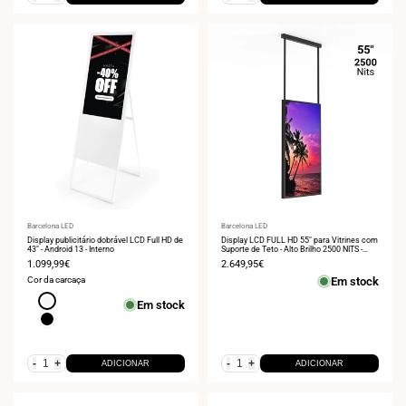
Fornecedor:
Barcelona LED
Fornecedor:
Barcelona LED
Display publicitário dobrável LCD Full HD de
Display LCD FULL HD 55" para Vitrines com
43" - Android 13 - Interno
Suporte de Teto - Alto Brilho 2500 NITS -
Android
Preço
1.099,99€
Preço
2.649,95€
de
de
Cor da carcaça
Em stock
venda
venda
Branco
Em stock
Preto
-
+
-
+
ADICIONAR
ADICIONAR