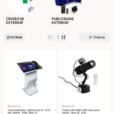
CRUZES DE
PUBLICIDADE
EXTERIOR
EXTERIOR
Ordenar
FILTRAR
Fornecedor:
Barcelona LED
Fornecedor:
Barcelona LED
Totem publicitário - Digital kiosk 32" - Ecrã
Projetor LED GOBO 15W rotativo para
tátil - Interior - 16GB - Base "K"
interior - Ótica 20° - IP20