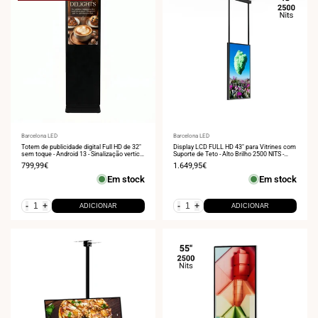
Fornecedor:
Barcelona LED
Fornecedor:
Barcelona LED
Totem de publicidade digital Full HD de 32"
Display LCD FULL HD 43" para Vitrines com
sem toque - Android 13 - Sinalização vertical
Suporte de Teto - Alto Brilho 2500 NITS -
para interiores
Android
Preço
799,99€
Preço
1.649,95€
de
de
Em stock
Em stock
venda
venda
-
+
-
+
ADICIONAR
ADICIONAR