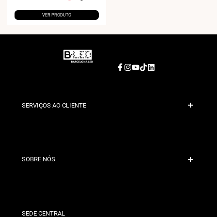
VER PRODUTO
Facebook
Instagram
YouTube
TikTok
LinkedIn
SERVIÇOS AO CLIENTE
Pagamento Seguro
Políticas de Envio
Contacto
SOBRE NÓS
Condições de Desconto
Políticas de Trocas e Devoluções
Quem somos?
Termos e Condições
Para Profissionais
Política de Privacidade
Nossas Lojas
SEDE CENTRAL