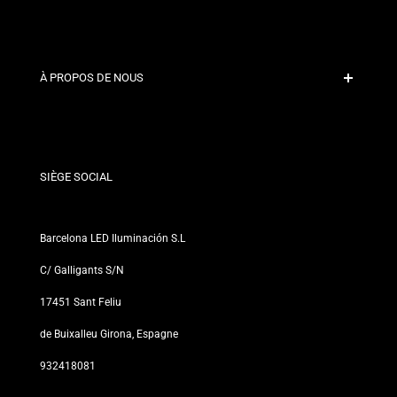
Paiement sécurisé
Politiques d'expédition
Contact
À PROPOS DE NOUS
Conditions de Remise
Politiques de changements et de retours
Qui sommes-nous ?
Termes et Conditions
Pour les Professionnels
Politique de Confidentialité
Nos Magasins
SIÈGE SOCIAL
Barcelona LED Iluminación S.L
C/ Galligants S/N
17451 Sant Feliu
de Buixalleu Girona, Espagne
932418081