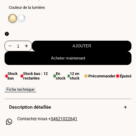
Couleur de la lumière:
Variante
Blanc
Variante
Blanc
épuisée
chaud
épuisée
neutre
3000K
4000K
AJOUTER
Diminuer
Augmenter
Acheter maintenant
la
la
quantité
quantité
Stock
Stock bas :
12
En
12
en
Précommander
Épuisé
bas
restantes
stock
stock
pour
pour
Applique
Applique
Fiche technique
LED
LED
Description détaillée
pour
pour
Contactez-nous +
34621022641
miroir
miroir
de
de