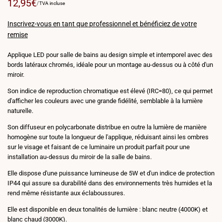
Prix
12,95€
PRIX
PAR
/
TVA incluse
PAR
de
UNITÉ
vente
Inscrivez-vous en tant que professionnel et bénéficiez de votre
remise
Applique LED pour salle de bains au design simple et intemporel avec des
bords latéraux chromés, idéale pour un montage au-dessus ou à côté d'un
miroir.
Son indice de reproduction chromatique est élevé (IRC=80), ce qui permet
d'afficher les couleurs avec une grande fidélité, semblable à la lumière
naturelle.
Son diffuseur en polycarbonate distribue en outre la lumière de manière
homogène sur toute la longueur de l'applique, réduisant ainsi les ombres
sur le visage et faisant de ce luminaire un produit parfait pour une
installation au-dessus du miroir de la salle de bains.
Elle dispose d'une puissance lumineuse de 5W et d'un indice de protection
IP44 qui assure sa durabilité dans des environnements très humides et la
rend même résistante aux éclaboussures.
Elle est disponible en deux tonalités de lumière : blanc neutre (4000K) et
blanc chaud (3000K).