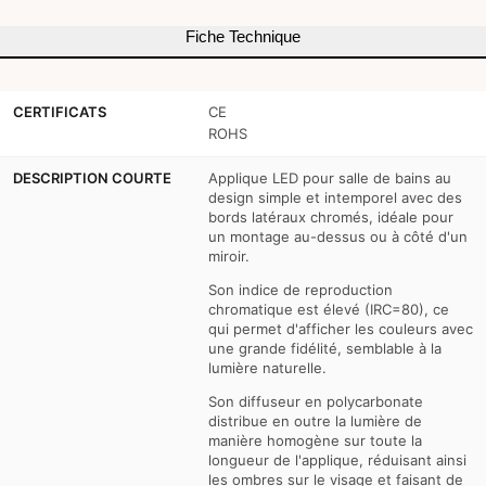
salle
salle
Fiche Technique
de
de
bains
bains
CERTIFICATS
CE
-
-
ROHS
5W
5W
DESCRIPTION COURTE
Applique LED pour salle de bains au
design simple et intemporel avec des
bords latéraux chromés, idéale pour
un montage au-dessus ou à côté d'un
miroir.
Son indice de reproduction
chromatique est élevé (IRC=80), ce
qui permet d'afficher les couleurs avec
une grande fidélité, semblable à la
lumière naturelle.
Son diffuseur en polycarbonate
distribue en outre la lumière de
manière homogène sur toute la
longueur de l'applique, réduisant ainsi
les ombres sur le visage et faisant de