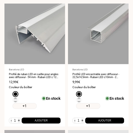
Fournisseur
Barcelona LED
Fournisseur
Barcelona LED
:
Profilé de ruban LED en saillie pour angles
:
Profilé LED encastrable avec diffuseur -
avec diffuseur - 54 mm - Ruban LED ≤ 12
22,5x14,5mm - Ruban LED ≤10mm - 2
mm - 2 mètres - 1 mm - 320 g/m²
mètres - 0,7mm
Prix
12,99€
Prix
9,99€
de
de
Couleur du boîtier
Couleur du boîtier
vente
vente
Noir
Noir
En stock
En stock
Argent
Argent
+1
+1
-
+
-
+
AJOUTER
AJOUTER