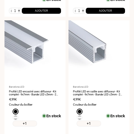
vente
vente
-
+
-
+
AJOUTER
AJOUTER
Fournisseur
Barcelona LED
Fournisseur
Barcelona LED
:
Profilé LED encastré avec diffuseur - Kit
:
Profilé LED en saillie avec diffuseur - Kit
complet - 9x7mm - Bande LED ≤5mm - 2
complet - 9x7mm - Bande LED ≤5mm - 2
mètres
mètres
Prix
4,99€
Prix
4,99€
de
de
Couleur du boîtier
Couleur du boîtier
vente
vente
Noir
Noir
En stock
En stock
Argent
Argent
+1
+1