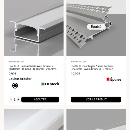
Épuisé
Fournisseur
Barcelona LED
Fournisseur
Barcelona LED
:
Profilé LED encastrable avec diffuseur -
:
Profilé LED à intégrer / sans bordure -
28x10mm - Ruban LED ≤15mm - 2 mètres -
92x35mm - Avec diffuseur - 2 mètres -
0,6mm
1,2mm
Prix
9,99€
Prix
19,99€
de
de
Couleur du boîtier
Épuisé
vente
vente
En stock
Noir
-
+
AJOUTER
VOIR LE PRODUIT