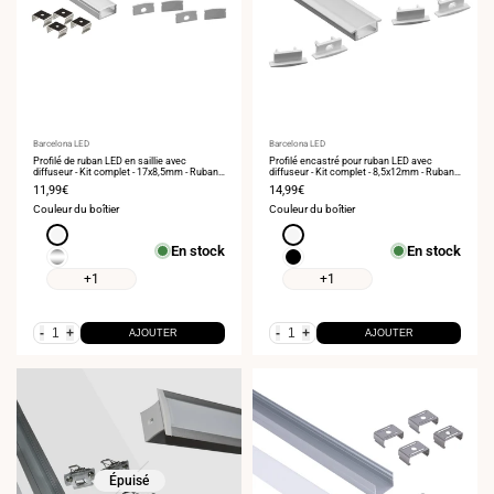
Fournisseur
Barcelona LED
Fournisseur
Barcelona LED
:
Profilé de ruban LED en saillie avec
:
Profilé encastré pour ruban LED avec
diffuseur - Kit complet - 17x8,5mm - Ruban
diffuseur - Kit complet - 8,5x12mm - Ruban
LED ≤10mm - 2 mètres
LED ≤10mm - 2 mètres
Prix
11,99€
Prix
14,99€
de
de
Couleur du boîtier
Couleur du boîtier
vente
vente
Blanc
Blanc
En stock
En stock
Argent
Noir
+1
+1
-
+
-
+
AJOUTER
AJOUTER
Épuisé