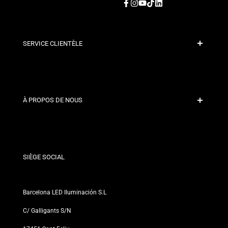
Facebook
Instagram
YouTube
TikTok
LinkedIn
SERVICE CLIENTÈLE
Paiement sécurisé
Politiques d'expédition
Contact
À PROPOS DE NOUS
Conditions de Remise
Politiques de changements et de retours
Qui sommes-nous ?
Termes et Conditions
Pour les Professionnels
Politique de Confidentialité
Nos Magasins
SIÈGE SOCIAL
Barcelona LED Iluminación S.L
C/ Galligants S/N