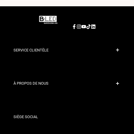
Facebook
Instagram
YouTube
TikTok
LinkedIn
SERVICE CLIENTÈLE
Paiement sécurisé
Politiques d'expédition
Contact
À PROPOS DE NOUS
Conditions de Remise
Politiques de changements et de retours
Qui sommes-nous ?
Termes et Conditions
Pour les Professionnels
Politique de Confidentialité
Nos Magasins
SIÈGE SOCIAL