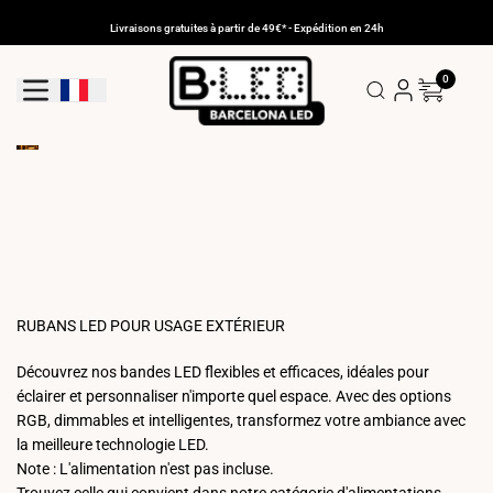
Aller
au
Livraisons gratuites à partir de 49€* - Expédition en 24h
contenu
0
Bouton De Géolocalisation: France
RUBANS LED POUR USAGE EXTÉRIEUR
Découvrez nos bandes LED flexibles et efficaces, idéales pour
éclairer et personnaliser n'importe quel espace. Avec des options
RGB, dimmables et intelligentes, transformez votre ambiance avec
la meilleure technologie LED.
Note : L'alimentation n'est pas incluse.
Trouvez celle qui convient dans notre catégorie d'alimentations.