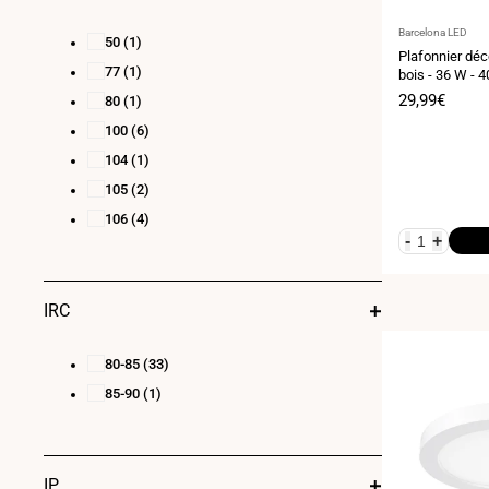
Fournisseur
Barcelona LED
50
(1)
:
Plafonnier déco
77
(1)
bois - 36 W - 4
IP20
Prix
29,99€
80
(1)
de
100
(6)
vente
104
(1)
105
(2)
106
(4)
-
+
IRC
80-85
(33)
85-90
(1)
IP