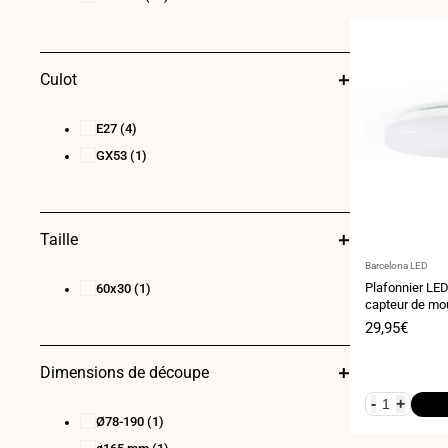
Culot
E27
(4)
GX53
(1)
Taille
Fournisseur
Barcelona LED
:
Plafonnier LE
60x30
(1)
capteur de mo
ondes - 24W -
Prix
29,95€
de
vente
Dimensions de découpe
-
+
Ø78-190
(1)