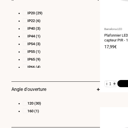
IP20
(29)
IP22
(6)
IP40
(3)
Fournisseur
Barcelona LED
:
Plafonnier LED
IP44
(1)
capteur PIR - 
IP54
(3)
Diamètre réglab
Prix
17,99€
encastré - IP5
de
IP55
(1)
vente
IP65
(9)
IP66
(4)
-
+
Angle d'ouverture
120
(30)
160
(1)