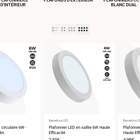
PLAFONNIERS
PLAFONDS D'EXTÉRIEUR
PLAFONNIERS CCT
D'INTÉRIEUR
BLANC DUAL
Fournisseur
Fournisse
Barcelona LED
Barcelona L
:
:
 circulaire 6W -
Plafonnier LED en saillie 6W Haute
Plafonnie
5lm
Efficacité
Haute Eff
Prix
2,50€
Prix
4,99€