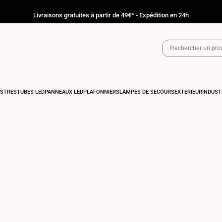
Livraisons gratuites à partir de 49€* - Expédition en 24h
ASTRÉS
TUBES LED
PANNEAUX LED
PLAFONNIERS
LAMPES DE SECOURS
EXTÉRIEUR
INDUST