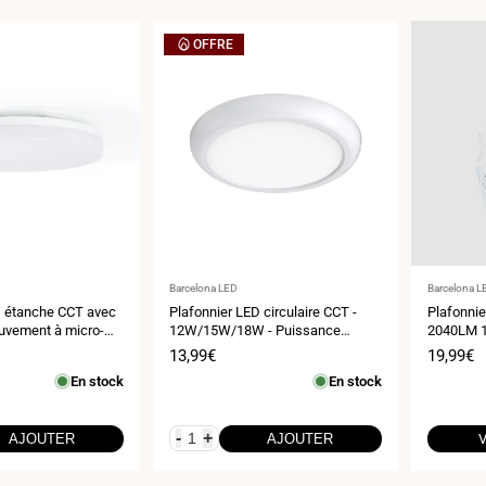
OFFRE
Fournisseur
Fournisse
Barcelona LED
Barcelona L
:
:
D étanche CCT avec
Plafonnier LED circulaire CCT -
Plafonnie
uvement à micro-
12W/15W/18W - Puissance
2040LM 
 Ø28cm - IP65
réglable - En saillie ou encastré -
Prix
13,99€
Prix
19,99€
IP54
de
de
En stock
En stock
vente
vente
-
+
AJOUTER
AJOUTER
V