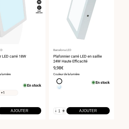
ur
Fournisseur
ED
Barcelona LED
:
er LED carré 18W
Plafonnier carré LED en saillie
24W Haute Efficacité
Prix
9,98€
de
a lumière
Couleur de la lumière
vente
Blanc
En stock
En stock
neutre
Blanc
4000K
froid
+1
6000K
-
+
AJOUTER
AJOUTER