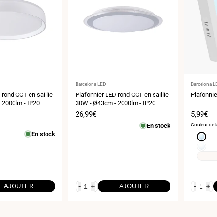
Fournisseur
Fournisse
Barcelona LED
Barcelona L
:
:
 rond CCT en saillie
Plafonnier LED rond CCT en saillie
Plafonni
 2000lm - IP20
30W - Ø43cm - 2000lm - IP20
Prix
26,99€
Prix
5,99€
de
de
En stock
Couleur de l
vente
vente
En stock
Blanc
froid
Blanc
6000K
neutre
4000K
-
+
-
+
AJOUTER
AJOUTER