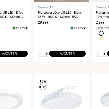
Fournisseur
Fournisse
Barcelona LED
Barcelona L
:
:
ratif LED - Effet
Plafonnier décoratif LED - Blanc -
Plafonnie
000 K - 120 cm -
36 W - 4000 K - 120 cm - IP20
12W – Hau
Prix
29,99€
Prix
2,99€
de
de
En stock
En stock
Couleur de l
vente
vente
Blanc
froid
Blanc
6000K
chaud
3000K
-
+
-
+
AJOUTER
AJOUTER