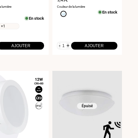
de
a lumière
Couleur de la lumière
vente
En stock
Blanc
En stock
froid
6000K
+1
-
+
AJOUTER
AJOUTER
Épuisé