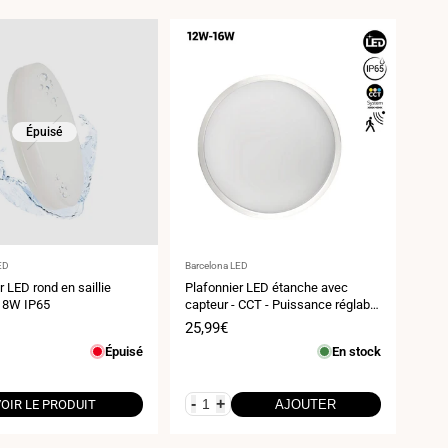
Épuisé
ur
Fournisseur
ED
Barcelona LED
:
r LED rond en saillie
Plafonnier LED étanche avec
18W IP65
capteur - CCT - Puissance réglable
12W-16W - Ø30cm - IP65
Prix
25,99€
de
Épuisé
En stock
vente
-
+
OIR LE PRODUIT
AJOUTER