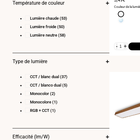
Température de couleur
24
(14)
de
Couleur de la lumiè
vente
28
(1)
Blanc
Lumière chaude
(53)
neutre
Blanc
30
(3)
4000K
froid
Lumière froide
(50)
36
(7)
6000K
Lumière neutre
(58)
40
(1)
-
+
Type de lumière
CCT / blanc dual
(37)
CCT / blanco dual
(5)
Monocolor
(2)
Monocolore
(1)
RGB + CCT
(1)
Efficacité (lm/W)