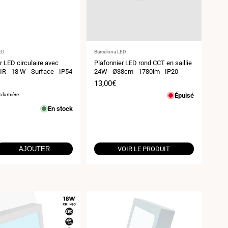
ur
Fournisseur
ED
Barcelona LED
:
r LED circulaire avec
Plafonnier LED rond CCT en saillie
IR - 18 W - Surface - IP54
24W - Ø38cm - 1780lm - IP20
Prix
13,00€
de
a lumière
Épuisé
vente
En stock
AJOUTER
VOIR LE PRODUIT