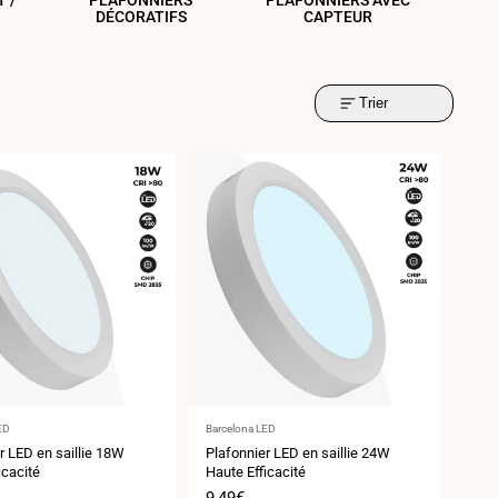
 /
PLAFONNIERS
PLAFONNIERS AVEC
DÉCORATIFS
CAPTEUR
Trier
ur
Fournisseur
ED
Barcelona LED
:
r LED en saillie 18W
Plafonnier LED en saillie 24W
icacité
Haute Efficacité
Prix
9,49€