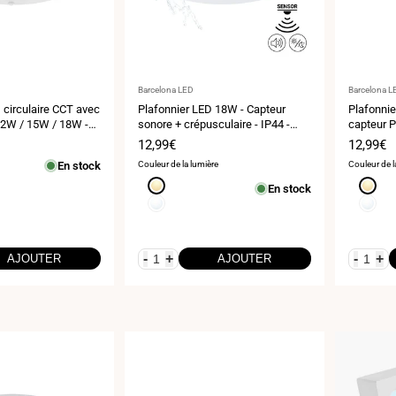
Fournisseur
Fournisse
Barcelona LED
Barcelona L
:
:
 circulaire CCT avec
Plafonnier LED 18W - Capteur
Plafonnie
12W / 15W / 18W -
sonore + crépusculaire - IP44 -
capteur P
le - En saillie /
Ø26 cm
Prix
12,99€
Prix
12,99€
4
de
de
En stock
Couleur de la lumière
Couleur de l
vente
vente
Blanc
Blanc
En stock
chaud
chaud
Blanc
Blanc
3000K
3000K
neutre
neutre
4000K
4000K
-
+
-
+
AJOUTER
AJOUTER