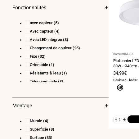
Fonctionnalités
avec capteur
(5)
Avec capteur
(4)
Avec LED intégrée
(3)
Changement de couleur
(26)
Fournisseur
Barcelona LED
Fixe
(32)
:
Plafonnier LED
Orientable
(1)
30W - Ø40cm -
Prix
34,99€
Résistants à l'eau
(1)
de
Couleur du boîtier
Télécommande
(3)
vente
Gris
Montage
-
+
Murale
(4)
Superficie
(8)
Surface
(33)