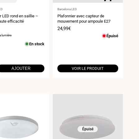
ur
Fournisseur
ED
Barcelona LED
:
r LED rond en saillie –
Plafonnier avec capteur de
te efficacité
mouvement pour ampoule E27
Prix
24,99€
de
a lumière
Épuisé
vente
En stock
AJOUTER
VOIR LE PRODUIT
Épuisé