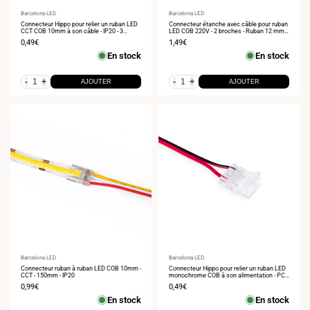
Fournisseur
Barcelona LED
Fournisseur
Barcelona LED
:
Connecteur Hippo pour relier un ruban LED
:
Connecteur étanche avec câble pour ruban
CCT COB 10mm à son câble - IP20 - 3
LED COB 220V - 2 broches - Ruban 12 mm -
broches - Max. 24V
IP67
Prix
0,49€
Prix
1,49€
de
de
En stock
En stock
vente
vente
-
+
-
+
AJOUTER
AJOUTER
Fournisseur
Barcelona LED
Fournisseur
Barcelona LED
:
Connecteur ruban à ruban LED COB 10mm -
:
Connecteur Hippo pour relier un ruban LED
CCT - 150mm - IP20
monochrome COB à son alimentation - PCB
10mm - 2 broches - IP20 - Max. 24V
Prix
0,99€
Prix
0,49€
de
de
En stock
En stock
vente
vente