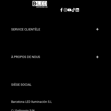
Facebook
Instagram
YouTube
TikTok
LinkedIn
SERVICE CLIENTÈLE
Paiement sécurisé
Politiques d'expédition
Contact
À PROPOS DE NOUS
Conditions de Remise
Politiques de changements et de retours
Qui sommes-nous ?
Termes et Conditions
Pour les Professionnels
Politique de Confidentialité
Nos Magasins
SIÈGE SOCIAL
Barcelona LED Iluminación S.L
C/ Galligants S/N