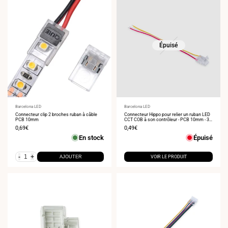
Épuisé
Fournisseur
Barcelona LED
Fournisseur
Barcelona LED
:
Connecteur clip 2 broches ruban à câble
:
Connecteur Hippo pour relier un ruban LED
PCB 10mm
CCT COB à son contrôleur - PCB 10mm - 3
broches - IP20 - Max. 24V
Prix
0,69€
Prix
0,49€
de
de
En stock
Épuisé
vente
vente
-
+
AJOUTER
VOIR LE PRODUIT