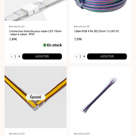
Fournisseur
Barcelona LED
Fournisseur
Barcelona LED
:
Connecteur étanche pour ruban LED 10mm
:
Câble RGB 4 fils Ø0,52mm 12-24V DC
- ruban à ruban - IP68
Prix
1,49€
Prix
7,99€
de
de
En stock
vente
vente
-
+
-
+
AJOUTER
AJOUTER
Épuisé
Fournisseur
Barcelona LED
Fournisseur
Barcelona LED