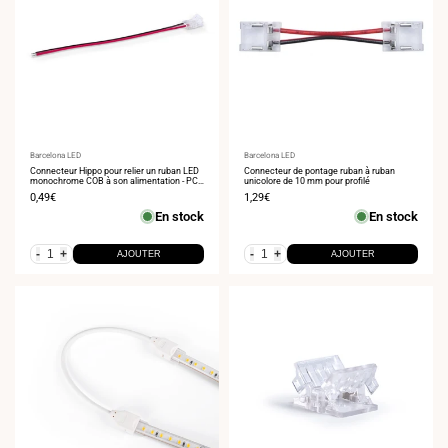
Fournisseur
Barcelona LED
Fournisseur
Barcelona LED
:
Connecteur Hippo pour relier un ruban LED
:
Connecteur de pontage ruban à ruban
monochrome COB à son alimentation - PCB
unicolore de 10 mm pour profilé
8mm - 2 broches - IP20 - Max. 24V
Prix
0,49€
Prix
1,29€
de
de
En stock
En stock
vente
vente
-
+
-
+
AJOUTER
AJOUTER