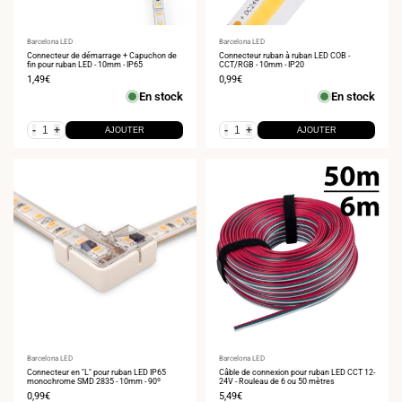
Fournisseur
Barcelona LED
Fournisseur
Barcelona LED
:
Connecteur de démarrage + Capuchon de
:
Connecteur ruban à ruban LED COB -
fin pour ruban LED - 10mm - IP65
CCT/RGB - 10mm - IP20
Prix
1,49€
Prix
0,99€
de
de
En stock
En stock
vente
vente
-
+
-
+
AJOUTER
AJOUTER
Fournisseur
Barcelona LED
Fournisseur
Barcelona LED
:
Connecteur en "L" pour ruban LED IP65
:
Câble de connexion pour ruban LED CCT 12-
monochrome SMD 2835 - 10mm - 90º
24V - Rouleau de 6 ou 50 mètres
Prix
0,99€
Prix
5,49€