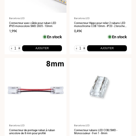
Fournisseur
Barcelona LED
Fournisseur
Barcelona LED
:
Connecteur avec câble pour ruban LED
:
Connecteur Hippo pour relier 2 rubans LED
IP65 monocolore SMD 2835 - 10mm
monochrome COB 10mm - IP20 - 2 broches
- Max. 24V
Prix
1,99€
Prix
0,49€
de
de
En stock
En stock
vente
vente
-
+
-
+
AJOUTER
AJOUTER
Fournisseur
Barcelona LED
Fournisseur
Barcelona LED
:
Connecteur de pontage ruban à ruban
:
Connecteur rubans LED COB/SMD -
unicolore de 8 mm pour profilé
Monocouleur - 9 en 1 - 8mm