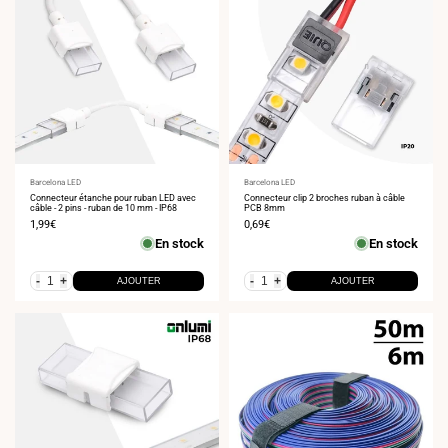
Fournisseur
Barcelona LED
Fournisseur
Barcelona LED
:
Connecteur étanche pour ruban LED avec
:
Connecteur clip 2 broches ruban à câble
câble - 2 pins - ruban de 10 mm - IP68
PCB 8mm
Prix
1,99€
Prix
0,69€
de
de
En stock
En stock
vente
vente
-
+
-
+
AJOUTER
AJOUTER