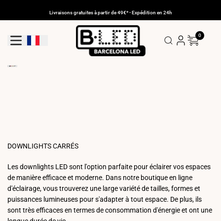
Aller
au
Livraisons gratuites à partir de 49€* - Expédition en 24h
contenu
0
Bouton De Géolocalisation: France
DOWNLIGHTS CARRÉS
Les downlights LED sont l'option parfaite pour éclairer vos espaces
de manière efficace et moderne. Dans notre boutique en ligne
d'éclairage, vous trouverez une large variété de tailles, formes et
puissances lumineuses pour s'adapter à tout espace. De plus, ils
sont très efficaces en termes de consommation d'énergie et ont une
longue durée de vie.