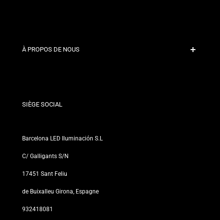
Paiement sécurisé
Politiques d'expédition
Contact
À PROPOS DE NOUS
Conditions de Remise
Politiques de changements et de retours
Qui sommes-nous ?
Termes et Conditions
Pour les Professionnels
Politique de Confidentialité
Nos Magasins
SIÈGE SOCIAL
Barcelona LED Iluminación S.L
C/ Galligants S/N
17451 Sant Feliu
de Buixalleu Girona, Espagne
932418081