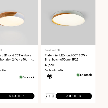
ur
Fournisseur
ED
Barcelona LED
:
r LED rond CCT en bois
Plafonnier LED rond CCT 36W -
rbonate - 24W - ø40cm -
Effet bois - ø50cm - IP22
Prix
49,99€
de
oîtier
Couleur du boîtier
vente
En stock
Noir
En stock
-
+
AJOUTER
AJOUTER