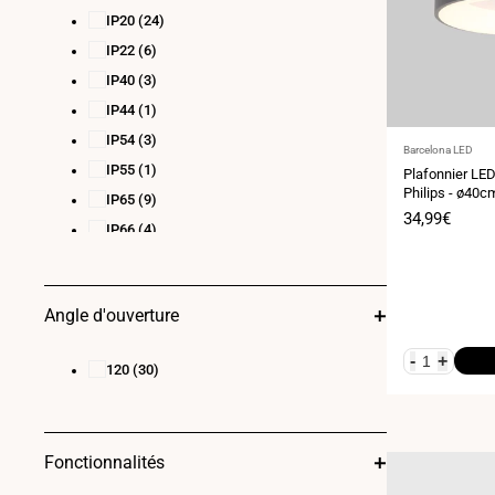
IP20
(24)
IP22
(6)
IP40
(3)
IP44
(1)
IP54
(3)
Fournisseur
Barcelona LED
:
IP55
(1)
Plafonnier LED
Philips - ø40c
IP65
(9)
Prix
34,99€
IP66
(4)
de
vente
Angle d'ouverture
-
+
120
(30)
Fonctionnalités