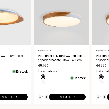
Fournisseur
Fournisse
Barcelona LED
Barcelona L
:
:
D CCT 24W - Effet
Plafonnier LED rond CCT en bois
Plafonnie
et polycarbonate - 36W - ø50cm -
et polyca
IP22
IP22
Prix
49,99€
Prix
44,99€
de
de
En stock
Couleur du boîtier
Couleur du b
vente
vente
Noir
Noir
En stock
Blanc
Blanc
-
+
-
+
AJOUTER
AJOUTER