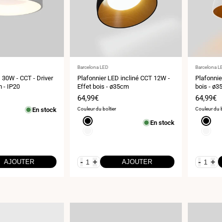
Fournisseur
Fournisse
Barcelona LED
Barcelona L
:
:
 30W - CCT - Driver
Plafonnier LED incliné CCT 12W -
Plafonnie
m - IP20
Effet bois - ø35cm
bois - ø
Prix
64,99€
Prix
64,99€
de
de
En stock
Couleur du boîtier
Couleur du b
vente
vente
Noir
Noir
En stock
Blanc
Blanc
-
+
-
+
AJOUTER
AJOUTER