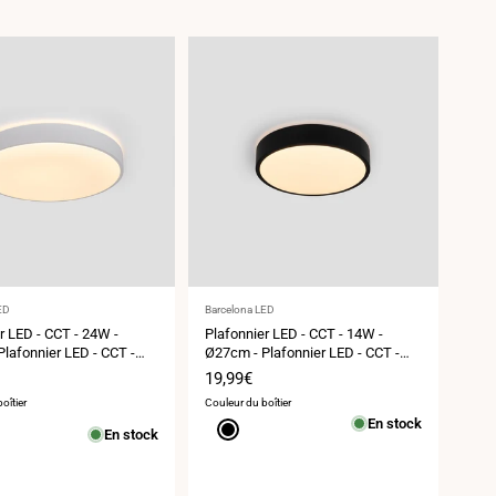
ur
Fournisseur
ED
Barcelona LED
:
r LED - CCT - 24W -
Plafonnier LED - CCT - 14W -
lafonnier LED - CCT -
Ø27cm - Plafonnier LED - CCT -
40cm
14W - Ø27cm
Prix
19,99€
de
oîtier
Couleur du boîtier
vente
En stock
Noir
En stock