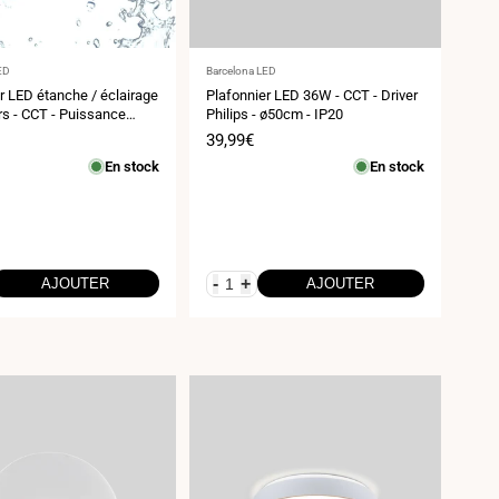
ur
Fournisseur
ED
Barcelona LED
:
r LED étanche / éclairage
Plafonnier LED 36W - CCT - Driver
s - CCT - Puissance
Philips - ø50cm - IP20
 12W-16W - Ø31cm - IP65
Prix
39,99€
de
En stock
En stock
vente
-
+
AJOUTER
AJOUTER