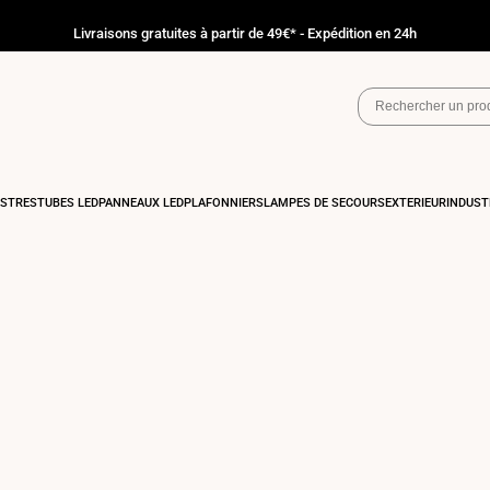
Livraisons gratuites à partir de 49€* - Expédition en 24h
ASTRÉS
TUBES LED
PANNEAUX LED
PLAFONNIERS
LAMPES DE SECOURS
EXTÉRIEUR
INDUST