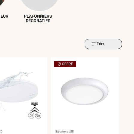
IEUR
PLAFONNIERS
DÉCORATIFS
Trier
OFFRE
ur
Fournisseur
ED
Barcelona LED