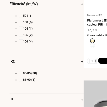
Efficacité (lm/W)
Fournisseur
50
(1)
Barcelona LED
:
Plafonnier LED
100
(5)
capteur PIR - 
104
(1)
Prix
12,99€
de
105
(2)
Couleur de la lumiè
vente
Blanc
106
(4)
chaud
Blanc
3000K
neutre
4000K
-
+
IRC
80-85
(30)
85-90
(1)
IP