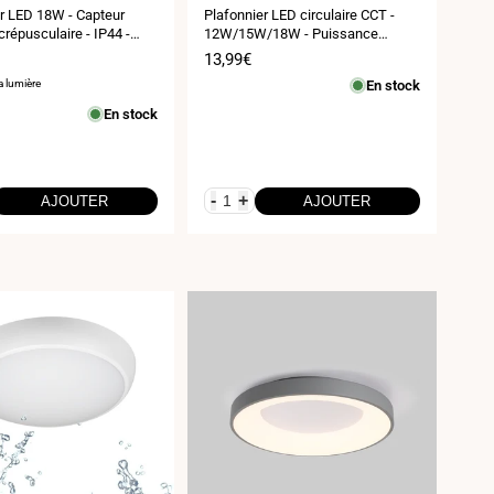
:
r LED 18W - Capteur
Plafonnier LED circulaire CCT -
crépusculaire - IP44 -
12W/15W/18W - Puissance
réglable - En saillie ou encastré -
Prix
13,99€
IP54
de
a lumière
En stock
vente
En stock
-
+
AJOUTER
AJOUTER