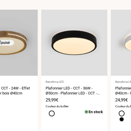
Épuisé
Fournisseur
Fournisse
Barcelona LED
Barcelona L
:
:
 CCT - 24W - Effet
Plafonnier LED - CCT - 36W -
Plafonnie
eur bois Ø40cm
Ø50cm - Plafonnier LED - CCT -
Ø40cm - P
36W - Ø50cm
24W - Ø
Prix
29,99€
Prix
24,99€
de
de
Couleur du boîtier
Couleur du b
vente
vente
En stock
Blanc
Blanc
Noir