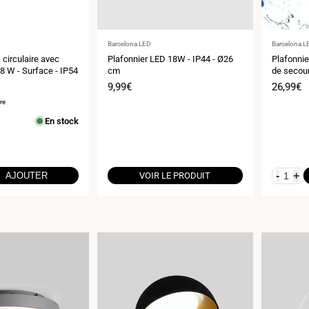
Fournisseur
Fournisse
Barcelona LED
Barcelona L
:
:
 circulaire avec
Plafonnier LED 18W - IP44 - Ø26
Plafonnie
18 W - Surface - IP54
cm
de secour
réglable
Prix
9,99€
Prix
26,99€
de
de
re
vente
vente
En stock
-
+
AJOUTER
VOIR LE PRODUIT