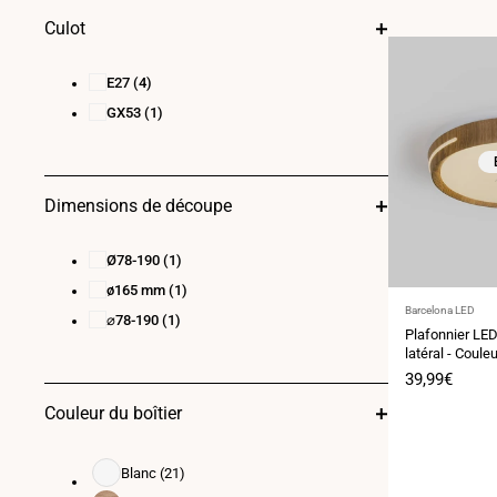
Culot
E27
(4)
GX53
(1)
Dimensions de découpe
Ø78-190
(1)
ø165 mm
(1)
Fournisseur
Barcelona LED
⌀78-190
(1)
:
Plafonnier LED
latéral - Coul
Prix
39,99€
de
Couleur du boîtier
vente
Blanc
(21)
Blanc