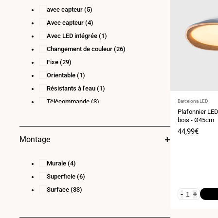
avec capteur
(5)
Avec capteur
(4)
Avec LED intégrée
(1)
Changement de couleur
(26)
Fixe
(29)
Orientable
(1)
Résistants à l'eau
(1)
Télécommande
(3)
Fournisseur
Barcelona LED
:
Plafonnier LE
bois - Ø45cm
Prix
44,99€
de
Montage
vente
Murale
(4)
Superficie
(6)
Surface
(33)
-
+