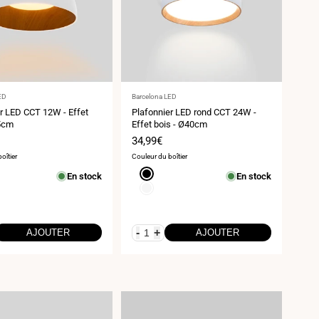
ur
Fournisseur
ED
Barcelona LED
:
r LED CCT 12W - Effet
Plafonnier LED rond CCT 24W -
35cm
Effet bois - Ø40cm
Prix
34,99€
de
oîtier
Couleur du boîtier
vente
Noir
En stock
En stock
Blanc
-
+
AJOUTER
AJOUTER