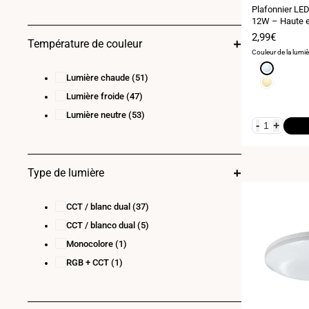
:
21
(1)
Plafonnier LED 
12W – Haute e
23
(3)
Prix
2,99€
Température de couleur
24
(12)
de
Couleur de la lumiè
vente
28
(1)
Blanc
Lumière chaude
(51)
froid
Blanc
30
(3)
6000K
chaud
Lumière froide
(47)
36
(5)
3000K
Lumière neutre
(53)
40
(1)
-
+
Type de lumière
CCT / blanc dual
(37)
CCT / blanco dual
(5)
Monocolore
(1)
RGB + CCT
(1)