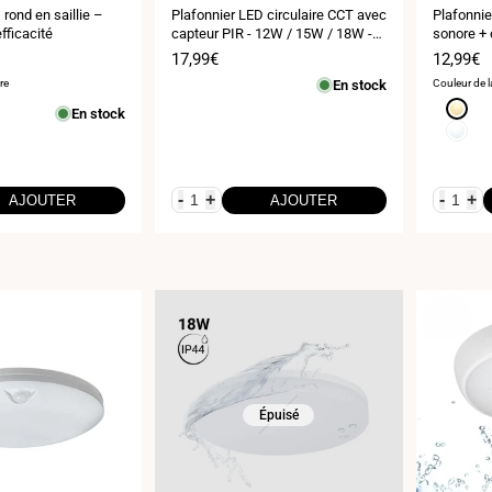
:
:
rond en saillie –
Plafonnier LED circulaire CCT avec
Plafonnie
fficacité
capteur PIR - 12W / 15W / 18W -
sonore + 
Diamètre réglable - En saillie /
Ø26 cm
Prix
17,99€
Prix
12,99€
encastré - IP54
de
de
re
En stock
Couleur de l
vente
vente
Blanc
En stock
chaud
Blanc
3000K
neutre
4000K
-
+
-
+
AJOUTER
AJOUTER
Épuisé