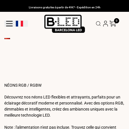
Aller
au
Livraisons gratuites à partir de 49€* - Expédition en 24h
contenu
0
Bouton De Géolocalisation: France
NÉONS RGB / RGBW
Découvrez nos néons LED flexibles et attrayants, parfaits pour un
éclairage décoratif moderne et personnalisé. Avec des options RGB,
dimmables et intelligentes, créez des ambiances uniques avec la
meilleure technologie LED.
Note : l'alimentation n'est pas incluse. Trouvez celle qui convient