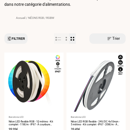
dans notre catégorie d'alimentations.
Accueil
/
NÉONS RGB / RGBW
Trier
FILTRER
Fournisseur
Barcelona LED
Fournisseur
Barcelona LED
:
Néon LED flexible RGB - 10 mètres - Kit
:
Néon LED RGB flexible - 24V/DC 4x10mm -
complet - 11W/m - IP67 - À courbure
5 mètres - Kit complet - IP67 - 20W/m - À
verticale
courbure latérale
Prix
99,99€
Prix
39,49€