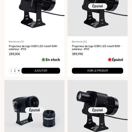
Épuisé
Fournisseur
Barcelona LED
Fournisseur
Barcelona LED
:
Projecteur de logo GOBO LED rotatif 60W -
:
Projecteur de logo GOBO LED rotatif 80W -
extérieur - IP65
extérieur - IP65
Prix
289,00€
Prix
389,99€
de
de
En stock
Épuisé
vente
vente
-
+
AJOUTER
VOIR LE PRODUIT
Épuisé
Épuisé