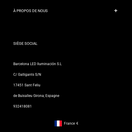
Politiques d'expédition
Contact
À PROPOS DE NOUS
Conditions de Remise
Politiques de changements et de retours
Qui sommes-nous ?
Termes et Conditions
Pour les Professionnels
Politique de Confidentialité
Nos Magasins
SIÈGE SOCIAL
Barcelona LED Iluminación S.L
C/ Galligants S/N
17451 Sant Feliu
de Buixalleu Girona, Espagne
932418081
France
€
Footer: France, €