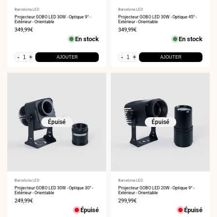
Fournisseur
Barcelona LED
Fournisseur
Barcelona LED
:
Projecteur GOBO LED 30W - Optique 9° -
:
Projecteur GOBO LED 30W - Optique 45° -
Extérieur - Orientable
Extérieur - Orientable
Prix
349,99€
Prix
349,99€
de
de
En stock
En stock
vente
vente
-
+
-
+
AJOUTER
AJOUTER
Épuisé
Épuisé
Fournisseur
Barcelona LED
Fournisseur
Barcelona LED
:
Projecteur GOBO LED 30W - Optique 30° -
:
Projecteur GOBO LED 20W - Optique 9° -
Extérieur - Orientable
Extérieur - Orientable
Prix
249,99€
Prix
299,99€
de
de
Épuisé
Épuisé
vente
vente