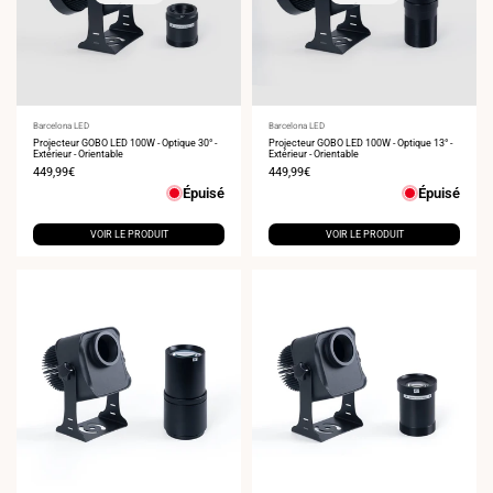
Fournisseur
Barcelona LED
Fournisseur
Barcelona LED
:
Projecteur GOBO LED 100W - Optique 30° -
:
Projecteur GOBO LED 100W - Optique 13° -
Extérieur - Orientable
Extérieur - Orientable
Prix
449,99€
Prix
449,99€
de
de
Épuisé
Épuisé
vente
vente
VOIR LE PRODUIT
VOIR LE PRODUIT