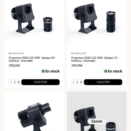
Fournisseur
Barcelona LED
Fournisseur
Barcelona LED
:
Projecteur GOBO LED 40W - Optique 45° -
:
Projecteur GOBO LED 40W - Optique 13° -
Extérieur - Orientable
Extérieur - Orientable
Prix
399,00€
Prix
299,99€
de
de
En stock
En stock
vente
vente
-
+
-
+
AJOUTER
AJOUTER
Épuisé