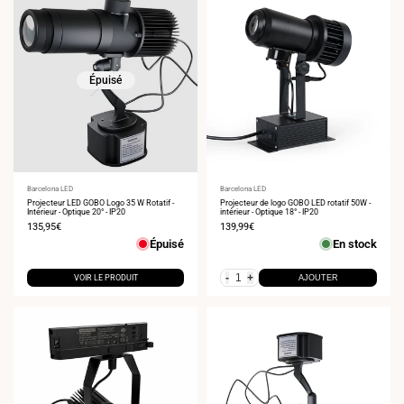
Épuisé
Fournisseur
Barcelona LED
Fournisseur
Barcelona LED
:
Projecteur LED GOBO Logo 35 W Rotatif -
:
Projecteur de logo GOBO LED rotatif 50W -
Intérieur - Optique 20° - IP20
intérieur - Optique 18° - IP20
Prix
135,95€
Prix
139,99€
de
de
Épuisé
En stock
vente
vente
-
+
VOIR LE PRODUIT
AJOUTER