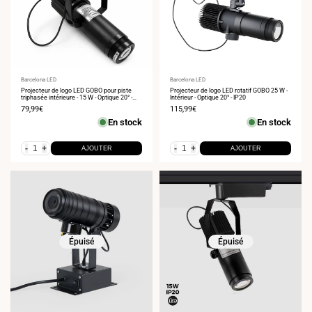
Fournisseur
Barcelona LED
Fournisseur
Barcelona LED
:
Projecteur de logo LED GOBO pour piste
:
Projecteur de logo LED rotatif GOBO 25 W -
triphasée intérieure - 15 W - Optique 20° -
Intérieur - Optique 20° - IP20
IP20
Prix
79,99€
Prix
115,99€
de
de
En stock
En stock
vente
vente
-
+
-
+
AJOUTER
AJOUTER
Épuisé
Épuisé