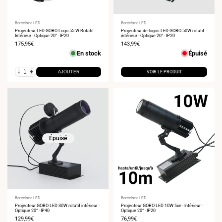
Fournisseur
Barcelona LED
Fournisseur
Barcelona LED
:
Projecteur LED GOBO Logo 55 W Rotatif -
:
Projecteur de logos LED GOBO 50W rotatif
Intérieur - Optique 20° - IP20
intérieur - Optique 20° - IP20
Prix
175,95€
Prix
143,99€
de
de
En stock
Épuisé
vente
vente
-
+
AJOUTER
VOIR LE PRODUIT
Épuisé
Fournisseur
Barcelona LED
Fournisseur
Barcelona LED
:
Projecteur GOBO LED 30W rotatif intérieur -
:
Projecteur GOBO LED 10W fixe - Intérieur -
Optique 20° - IP40
Optique 20° - IP20
Prix
129,99€
Prix
76,99€