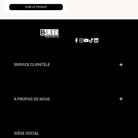
VOIR LE PRODUIT
Facebook
Instagram
YouTube
TikTok
LinkedIn
SERVICE CLIENTÈLE
Paiement sécurisé
Politiques d'expédition
Contact
À PROPOS DE NOUS
Conditions de Remise
Politiques de changements et de retours
Qui sommes-nous ?
Termes et Conditions
Pour les Professionnels
Politique de Confidentialité
Nos Magasins
SIÈGE SOCIAL