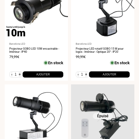
Fournisseur
Barcelona LED
Fournisseur
Barcelona LED
:
Projecteur GOBO LED 10W encastrable -
:
Projecteur LED rotatif GOBO 15 W pour
Intérieur - IP40
logos - Intérieur - Optique 20° - IP20
Prix
79,99€
Prix
99,99€
de
de
En stock
En stock
vente
vente
-
+
-
+
AJOUTER
AJOUTER
Épuisé