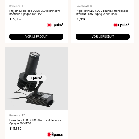
Fournisseur
Barcelona LED
Fournisseur
Barcelona LED
:
Projecteur de logo GOBO LED rotatif 35W -
:
Projecteur LED GOBO pour rail monophasé
intérieur - Optique 18° - IP20
intérieur - 15W - Optique 20° - IP20
Prix
115,00€
Prix
99,99€
de
de
Épuisé
Épuisé
vente
vente
VOIR LE PRODUIT
VOIR LE PRODUIT
Épuisé
Fournisseur
Barcelona LED
:
Projecteur LED GOBO 30W fixe - Intérieur -
Optique 20° - IP20
Prix
115,99€
de
Épuisé
vente