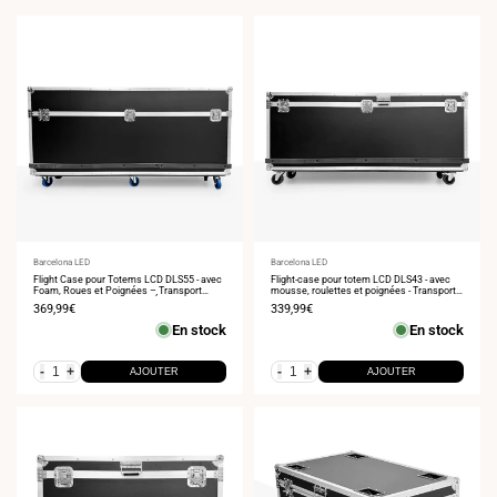
Fournisseur
Barcelona LED
Fournisseur
Barcelona LED
:
Flight Case pour Totems LCD DLS55 - avec
:
Flight-case pour totem LCD DLS43 - avec
Foam, Roues et Poignées – Transport
mousse, roulettes et poignées - Transport
Securisé lors des Foires et Événements
sécurisé lors de salons et événements
Prix
369,99€
Prix
339,99€
de
de
En stock
En stock
vente
vente
-
+
-
+
AJOUTER
AJOUTER