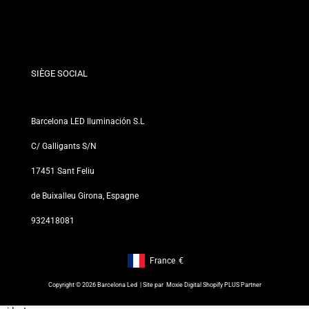
Conditions de Remise
Politiques de changements et de retours
Qui sommes-nous ?
Termes et Conditions
Pour les Professionnels
Politique de Confidentialité
Nos Magasins
SIÈGE SOCIAL
Barcelona LED Iluminación S.L
C/ Galligants S/N
17451 Sant Feliu
de Buixalleu Girona, Espagne
932418081
France
€
Footer: France, €
Copyright © 2026 Barcelona Led | Site par
Moxie Digital Shopify PLUS Partner