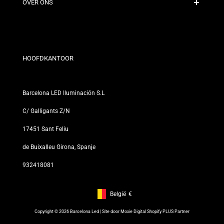
Contact
OVER ONS
Kortingsvoorwaarden
Retour- en omruilbeleid
Wie zijn wij?
Algemene Voorwaarden
Voor Professionals
Privacybeleid
Onze Winkels
HOOFDKANTOOR
Barcelona LED Iluminación S.L
C/ Galligants Z/N
17451 Sant Feliu
de Buixalleu Girona, Spanje
932418081
België
€
Footer: België, €
Copyright © 2026 Barcelona Led | Site door
Moxie Digital Shopify PLUS Partner