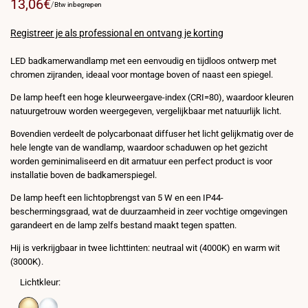
Verkoopprijs
13,06€
PRIJS
VOOR
/
Btw inbegrepen
PER
EENHEID
Registreer je als professional en ontvang je korting
LED badkamerwandlamp met een eenvoudig en tijdloos ontwerp met
chromen zijranden, ideaal voor montage boven of naast een spiegel.
De lamp heeft een hoge kleurweergave-index (CRI=80), waardoor kleuren
natuurgetrouw worden weergegeven, vergelijkbaar met natuurlijk licht.
Bovendien verdeelt de polycarbonaat diffuser het licht gelijkmatig over de
hele lengte van de wandlamp, waardoor schaduwen op het gezicht
worden geminimaliseerd en dit armatuur een perfect product is voor
installatie boven de badkamerspiegel.
De lamp heeft een lichtopbrengst van 5 W en een IP44-
beschermingsgraad, wat de duurzaamheid in zeer vochtige omgevingen
garandeert en de lamp zelfs bestand maakt tegen spatten.
Hij is verkrijgbaar in twee lichttinten: neutraal wit (4000K) en warm wit
(3000K).
Lichtkleur: