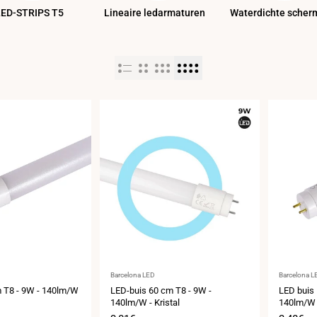
LED-STRIPS T5
Lineaire ledarmaturen
Waterdichte scher
Leverancier:
Leveranci
Barcelona LED
Barcelona L
 T8 - 9W - 140lm/W
LED-buis 60 cm T8 - 9W -
LED buis
140lm/W - Kristal
140lm/W