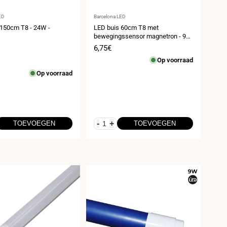
er:
Leverancier:
ED
Barcelona LED
 150cm T8 - 24W -
LED buis 60cm T8 met
bewegingssensor magnetron - 9W
- 100lm/w - 6000K
prijs
Verkoopprijs
6,75€
Op voorraad
Op voorraad
l
-
+
TOEVOEGEN
TOEVOEGEN