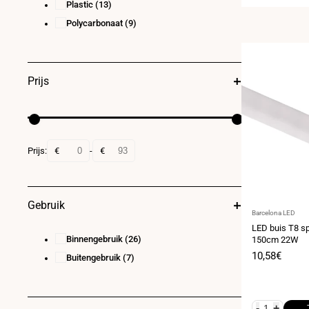
Plastic
(13)
Polycarbonaat
(9)
Prijs
Prijs:
€
-
€
Gebruik
Leverancier:
Barcelona LED
LED buis T8 sp
Binnengebruik
(26)
150cm 22W
Verkoopprij
10,58€
Buitengebruik
(7)
-
+