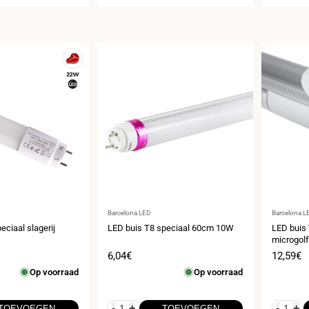
Leverancier:
Leveranci
Barcelona LED
Barcelona L
eciaal slagerij
LED buis T8 speciaal 60cm 10W
LED buis
microgol
s
Verkoopprijs
6,04€
Verkoop
12,59€
Op voorraad
Op voorraad
-
+
-
+
TOEVOEGEN
TOEVOEGEN