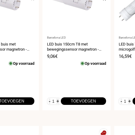
Leverancier:
Leveranci
Barcelona LED
Barcelona L
 buis met
LED buis 150cm T8 met
LED buis
or magnetron -
bewegingssensor magnetron -
microgolf
 - 6000K
22W - 100lm/w - 6000K
glas
s
Verkoopprijs
9,06€
Verkoop
16,59€
Op voorraad
Op voorraad
-
+
-
+
TOEVOEGEN
TOEVOEGEN