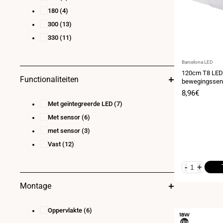
180
(4)
300
(13)
330
(11)
Leverancier:
Barcelona LED
120cm T8 LED
Functionaliteiten
bewegingssens
18W - 100lm/w
Verkoopprij
8,96€
Met geïntegreerde LED
(7)
Met sensor
(6)
met sensor
(3)
Vast
(12)
-
+
Montage
Oppervlakte
(6)