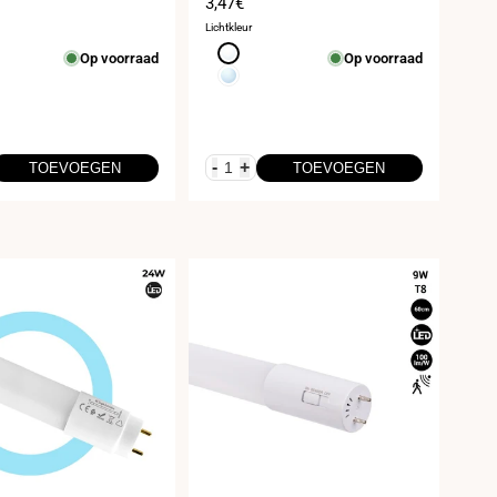
prijs
Verkoopprijs
3,47€
Lichtkleur
Neutraal
Op voorraad
Op voorraad
wit
l
Koud
4000K
wit
6000K
-
+
TOEVOEGEN
TOEVOEGEN