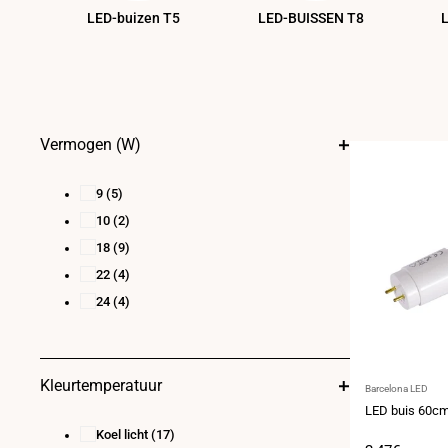
LED-buizen T5
LED-BUISSEN T8
Vermogen (W)
9
(5)
10
(2)
18
(9)
22
(4)
24
(4)
Kleurtemperatuur
Leverancier:
Barcelona LED
LED buis 60cm
Koel licht
(17)