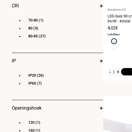
CRI
140
(4)
Leverancier:
Barcelona LED
LED-buis 90 cm
70-80
(1)
lm/W - Kristal
Verkoopprij
4,02€
80
(3)
Lichtkleur
80-85
(27)
Koud
wit
Neutraal
6000K
wit
4000K
IP
-
+
IP20
(26)
IP65
(7)
Openingshoek
120
(1)
160
(1)