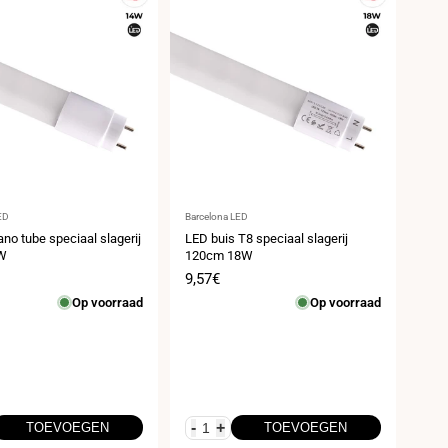
er:
Leverancier:
ED
Barcelona LED
no tube speciaal slagerij
LED buis T8 speciaal slagerij
W
120cm 18W
prijs
Verkoopprijs
9,57€
Op voorraad
Op voorraad
-
+
TOEVOEGEN
TOEVOEGEN