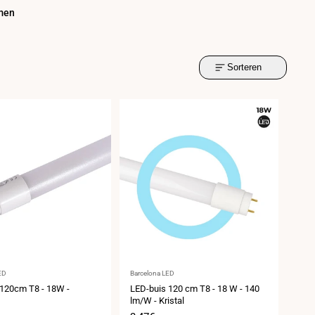
men
Sorteren
er:
Leverancier:
ED
Barcelona LED
 120cm T8 - 18W -
LED-buis 120 cm T8 - 18 W - 140
lm/W - Kristal