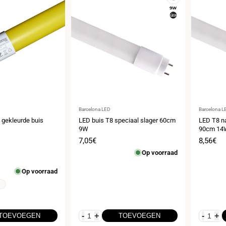
Leverancier:
Leveranci
Barcelona LED
Barcelona L
gekleurde buis
LED buis T8 speciaal slager 60cm
LED T8 na
9W
90cm 14
s
Verkoopprijs
7,05€
Verkoop
8,56€
Op voorraad
Op voorraad
-
+
-
+
TOEVOEGEN
TOEVOEGEN