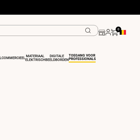
0
Geolocatiek
TOEGANG VOOR
MATERIAAL
DIGITALE
L
COMMERCIEEL
PROFESSIONALS
ELEKTRISCH
BEELDBORDEN