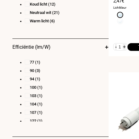
Verkoopprij
2,47€
Koud licht
(12)
Lichtkleur
Neutraal wit
(21)
Koud
wit
Neutraal
Warm licht
(6)
6000K
wit
4000K
Efficiëntie (lm/W)
-
+
77
(1)
90
(3)
94
(1)
100
(1)
103
(1)
104
(1)
107
(1)
122
(1)
127
(1)
130
(2)