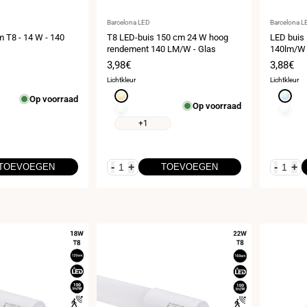
Leverancier:
Leveranci
Barcelona LED
Barcelona L
 T8 - 14 W - 140
T8 LED-buis 150 cm 24 W hoog
LED buis
rendement 140 LM/W - Glas
140lm/W
s
Verkoopprijs
3,98€
Verkoop
3,88€
Lichtkleur
Lichtkleur
Warm
Koud
Op voorraad
Op voorraad
wit
wit
Neutraal
Neutraa
3000K
6000K
wit
wit
+1
4000K
4000K
-
+
-
+
TOEVOEGEN
TOEVOEGEN