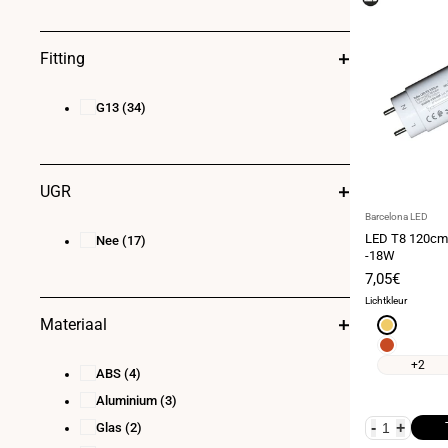
Fitting
G13
(34)
UGR
Leverancier:
Barcelona LED
LED T8 120cm 
Nee
(17)
-18W
Verkoopprij
7,05€
Lichtkleur
Materiaal
Geel
Rood
+2
ABS
(4)
Aluminium
(3)
-
+
Glas
(2)