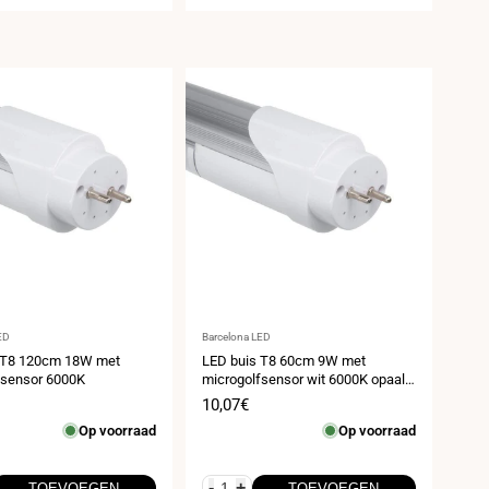
er:
Leverancier:
ED
Barcelona LED
 T8 120cm 18W met
LED buis T8 60cm 9W met
fsensor 6000K
microgolfsensor wit 6000K opaal
glas
prijs
Verkoopprijs
10,07€
Op voorraad
Op voorraad
-
+
TOEVOEGEN
TOEVOEGEN