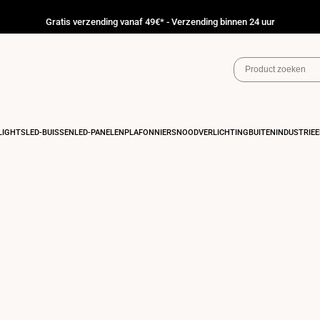
Gratis verzending vanaf 49€* - Verzending binnen 24 uur
IGHTS
LED-BUISSEN
LED-PANELEN
PLAFONNIERS
NOODVERLICHTING
BUITEN
INDUSTRIEE