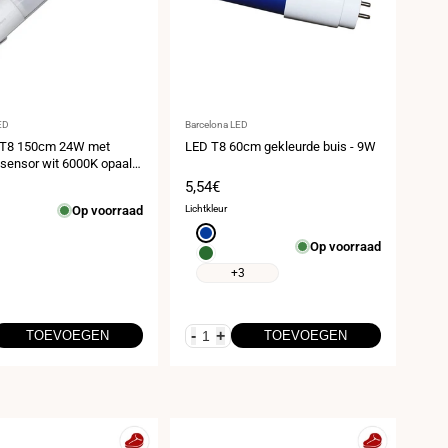
er:
Leverancier:
ED
Barcelona LED
 T8 150cm 24W met
LED T8 60cm gekleurde buis - 9W
sensor wit 6000K opaal
prijs
Verkoopprijs
5,54€
Op voorraad
Lichtkleur
Blauw
Op voorraad
Groen
+3
-
+
TOEVOEGEN
TOEVOEGEN