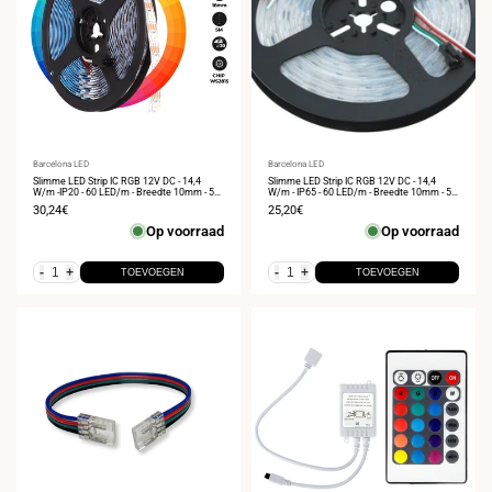
Leverancier:
Barcelona LED
Leverancier:
Barcelona LED
Slimme LED Strip IC RGB 12V DC - 14,4
Slimme LED Strip IC RGB 12V DC - 14,4
W/m -IP20 - 60 LED/m - Breedte 10mm - 5
W/m - IP65 - 60 LED/m - Breedte 10mm - 5
meter
meter
Verkoopprijs
30,24€
Verkoopprijs
25,20€
Op voorraad
Op voorraad
-
+
-
+
TOEVOEGEN
TOEVOEGEN