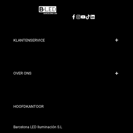
Facebook
Instagram
YouTube
TikTok
LinkedIn
KLANTENSERVICE
Veilige Betaling
Verzendbeleid
Contact
OVER ONS
Kortingsvoorwaarden
Retour- en omruilbeleid
Wie zijn wij?
Algemene Voorwaarden
Voor Professionals
Privacybeleid
Onze Winkels
HOOFDKANTOOR
Barcelona LED Iluminación S.L