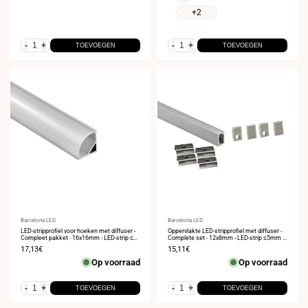
+2
-
+
-
+
TOEVOEGEN
TOEVOEGEN
Leverancier:
Barcelona LED
Leverancier:
Barcelona LED
LED-stripprofiel voor hoeken met diffuser -
Oppervlakte LED-stripprofiel met diffuser -
Compleet pakket - 16x16mm - LED-strip ≤10
Complete set - 12x8mm - LED-strip ≤5mm -
mm - 2 meter
2 meter
Verkoopprijs
17,13€
Verkoopprijs
15,11€
Op voorraad
Op voorraad
-
+
-
+
TOEVOEGEN
TOEVOEGEN