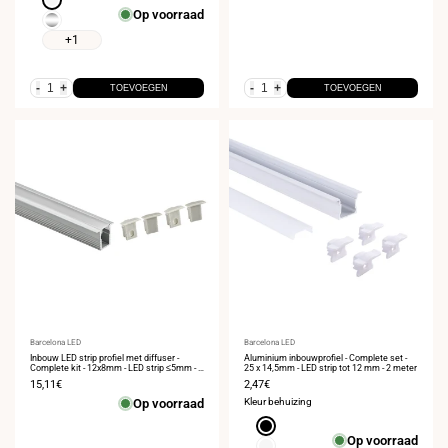
Op voorraad
Zilver
+1
-
+
-
+
TOEVOEGEN
TOEVOEGEN
Leverancier:
Barcelona LED
Leverancier:
Barcelona LED
Inbouw LED strip profiel met diffuser -
Aluminium inbouwprofiel - Complete set -
Complete kit - 12x8mm - LED strip ≤5mm - 2
25 x 14,5mm - LED strip tot 12 mm - 2 meter
meter
Verkoopprijs
15,11€
Verkoopprijs
2,47€
Op voorraad
Kleur behuizing
Zwart
Op voorraad
Wit