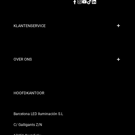
Facebook
Instagram
YouTube
TikTok
LinkedIn
KLANTENSERVICE
Veilige Betaling
Verzendbeleid
Contact
OVER ONS
Kortingsvoorwaarden
Retour- en omruilbeleid
Wie zijn wij?
Algemene Voorwaarden
Voor Professionals
Privacybeleid
Onze Winkels
HOOFDKANTOOR
Barcelona LED Iluminación S.L
C/ Galligants Z/N