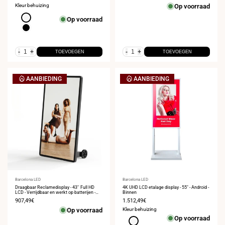
Kleur behuizing
Op voorraad
Wit
Op voorraad
Zwart
-
+
-
+
TOEVOEGEN
TOEVOEGEN
AANBIEDING
AANBIEDING
Leverancier:
Barcelona LED
Leverancier:
Barcelona LED
Draagbaar Reclamedisplay - 43'' Full HD
4K UHD LCD etalage display - 55" - Android -
LCD - Verrijdbaar en werkt op batterijen -
Binnen
IP20
Verkoopprijs
907,49€
Verkoopprijs
1.512,49€
Op voorraad
Kleur behuizing
Op voorraad
Wit