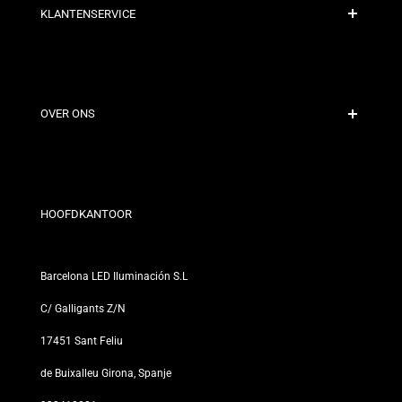
KLANTENSERVICE
Veilige Betaling
Verzendbeleid
Contact
OVER ONS
Kortingsvoorwaarden
Retour- en omruilbeleid
Wie zijn wij?
Algemene Voorwaarden
Voor Professionals
Privacybeleid
Onze Winkels
HOOFDKANTOOR
Barcelona LED Iluminación S.L
C/ Galligants Z/N
17451 Sant Feliu
de Buixalleu Girona, Spanje