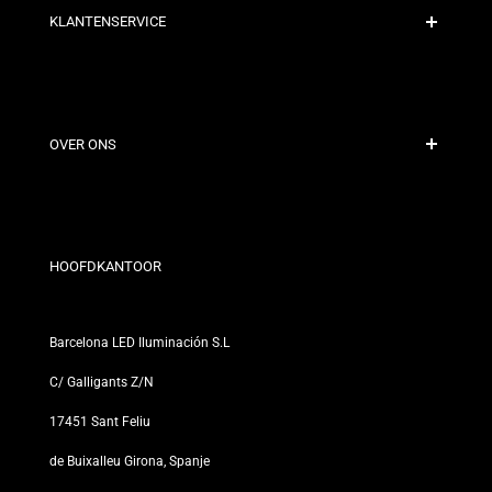
KLANTENSERVICE
Veilige Betaling
Verzendbeleid
Contact
OVER ONS
Kortingsvoorwaarden
Retour- en omruilbeleid
Wie zijn wij?
Algemene Voorwaarden
Voor Professionals
Privacybeleid
Onze Winkels
HOOFDKANTOOR
Barcelona LED Iluminación S.L
C/ Galligants Z/N
17451 Sant Feliu
de Buixalleu Girona, Spanje